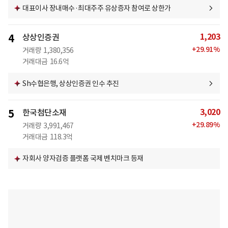
대표이사 장내매수·최대주주 유상증자 참여로 상한가
1,203
4
상상인증권
+
29.91
%
거래량
1,380,356
거래대금
16.6억
Sh수협은행, 상상인증권 인수 추진
3,020
5
한국첨단소재
+
29.89
%
거래량
3,991,467
거래대금
118.3억
자회사 양자검증 플랫폼 국제 벤치마크 등재