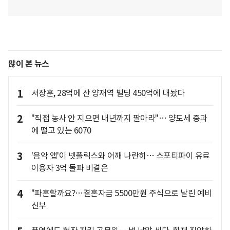
많이 본 뉴스
1
서장훈, 28억에 산 양재역 빌딩 450억에 내놨다
2
"직접 농사 안 지으면 내년까지 팔아라"… 양도세 중과
에 떨고 있는 6070
3
'음악 앱'이 넷플릭스와 어깨 나란히… 스포티파이 유료
이용자 3억 돌파 비결은
4
"파혼할까요?…결혼자금 5500만원 주식으로 날린 예비
신부