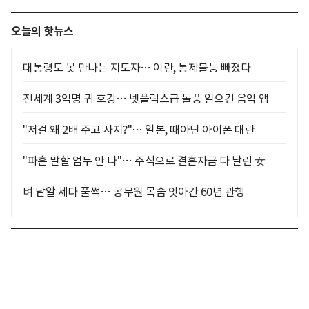
오늘의 핫뉴스
대통령도 못 만나는 지도자… 이란, 통제불능 빠졌다
전세계 3억명 귀 호강… 넷플릭스급 돌풍 일으킨 음악 앱
"저걸 왜 2배 주고 사지?"… 일본, 때아닌 아이폰 대란
"파혼 말할 엄두 안 나"… 주식으로 결혼자금 다 날린 女
벼 낱알 세다 풀썩… 공무원 목숨 앗아간 60년 관행