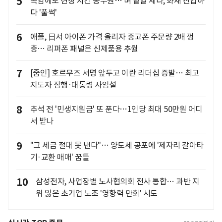
5
폭염에도 현장 지킨 공무원… 벼 낱알 세다, 화재 진압하
다 '풀썩'
6
애플, 日서 아이폰 가격 올리자 중고폰 주문량 2배 껑
충… 리퍼폰 패널은 신제품용 추월
7
[줌인] 호르무즈 서명 앞두고 이란 리더십 증발… 최고
지도자 잠행·대통령 사임설
8
추석 전 '민생지원금' 또 푼다…1인당 최대 50만원 어디
서 받나
9
"그 세금 절대 못 낸다"… 양도세 공포에 '제자리 갈아타
기·교환 매매' 꿈틀
10
삼성전자, 사업장별 노사협의회 전사 통합… 과반 지
위 잃은 초기업 노조 '영향력 만회' 시도