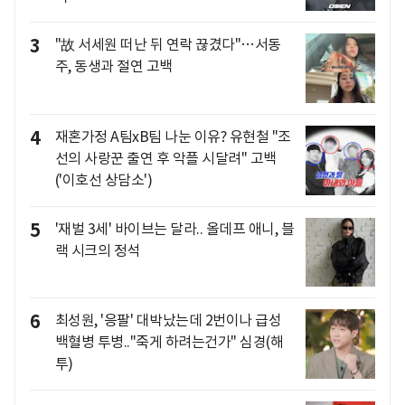
3
"故 서세원 떠난 뒤 연락 끊겼다"…서동
주, 동생과 절연 고백
4
재혼가정 A팀xB팀 나눈 이유? 유현철 "조
선의 사랑꾼 출연 후 악플 시달려" 고백
('이호선 상담소')
5
'재벌 3세' 바이브는 달라.. 올데프 애니, 블
랙 시크의 정석
6
최성원, '응팔' 대박났는데 2번이나 급성
백혈병 투병.."죽게 하려는건가" 심경(해
투)