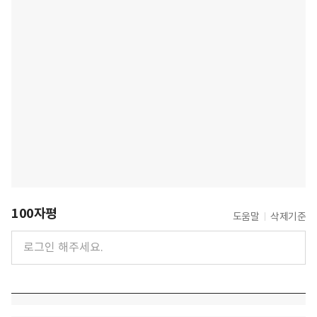
100자평
도움말
삭제기준