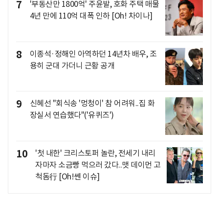
7
'부동산만 1800억' 주윤발, 호화 주택 매물
4년 만에 110억 대폭 인하 [Oh! 차이나]
8
이종석·정해인 아역하던 14년차 배우, 조
용히 군대 가더니 근황 공개
9
신혜선 "회식송 '멍청이' 참 어려워..집 화
장실서 연습했다"('유퀴즈')
10
'첫 내한' 크리스토퍼 놀란, 전세기 내리
자마자 소금빵 먹으러 갔다..맷 데이먼 고
척돔行 [Oh!쎈 이슈]