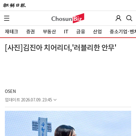
재테크
증권
부동산
IT
금융
산업
중소기업·벤
[사진]김진아 치어리더,'러블리한 안무'
OSEN
업데이트
2026.07.09. 23:45