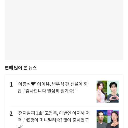
연예 많이 본 뉴스
1
'이종석♥' 아이유, 변우석 팬 선물에 화
답.."감사합니다 열심히 할게요!"
2
'전자발찌 1호' 고영욱, 이번엔 이지혜 저
격.."49평이 미니멀리즘? 많이 출세했구
나"