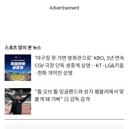
스포츠 많이 본 뉴스
'야구장 못 가면 영화관으로' KBO, 3년 연속
CGV 극장 단독 생중계 상영…KT·LG&키움
·한화 개막전 상영
"톱 오브 톱 잉글랜드와 성지 웸블리에서 맞
붙게 돼 기뻐" 日 감독 감격