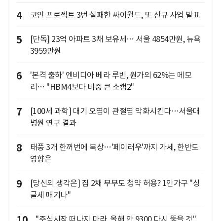
4
코인 프로젝트 3번 실패한 싸이월드, 또 신규 사업 발표
5
[단독] 23억 아파트 3채 보유세… 서울 4854만원, 뉴욕
3959만원
6
'본격 출하' 엔비디아 베라 루빈, 원가의 62%는 메모
리… "HBM4보다 비중 큰 소캠2"
7
[100세 과학] 대기 오염이 관절염 악화시킨다…서울대
병원 연구 결과
8
태풍 3개 한꺼번에 북상…'페이러우'까지 가세, 한반도
영향은
9
[당신의 생각은] 집 2채 부부도 청약 허용? 1인가구 "싱
글세 매기나"
10
"주식시장 떠나지 마라, 올해 안 9300 다시 뚫을 것"