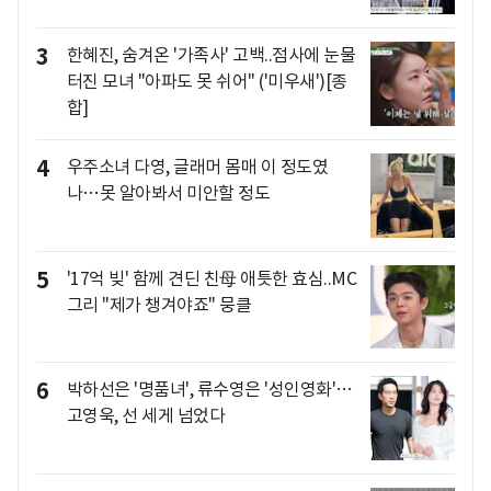
3
한혜진, 숨겨온 '가족사' 고백..점사에 눈물
터진 모녀 "아파도 못 쉬어" ('미우새')[종
합]
4
우주소녀 다영, 글래머 몸매 이 정도였
나…못 알아봐서 미안할 정도
5
'17억 빚' 함께 견딘 친母 애틋한 효심..MC
그리 "제가 챙겨야죠" 뭉클
6
박하선은 '명품녀', 류수영은 '성인영화'…
고영욱, 선 세게 넘었다