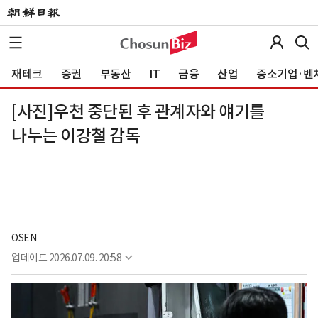
재테크
증권
부동산
IT
금융
산업
중소기업·벤
[사진]우천 중단된 후 관계자와 얘기를
나누는 이강철 감독
OSEN
업데이트
2026.07.09. 20:58