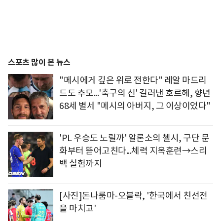
스포츠 많이 본 뉴스
"메시에게 깊은 위로 전한다" 레알 마드리
드도 추모...'축구의 신' 길러낸 호르헤, 향년
68세 별세 "메시의 아버지, 그 이상이었다"
'PL 우승도 노릴까' 알론소의 첼시, 구단 문
화부터 뜯어고친다...체력 지옥훈련→스리
백 실험까지
[사진]돈나룸마-오블락, '한국에서 친선전
을 마치고'