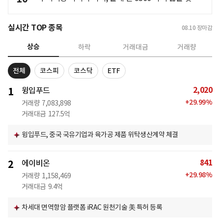
실시간 TOP 종목
08.10
장마감
상승
하락
거래대금
거래량
전체
코스피
코스닥
ETF
2,020
1
윙입푸드
+
29.99
%
거래량
7,083,898
거래대금
127.5억
윙입푸드, 중국 국유기업과 육가공 제품 위탁생산계약 체결
841
2
에이비온
+
29.98
%
거래량
1,158,469
거래대금
9.4억
차세대 면역항암 플랫폼 iRAC 원천기술 美 특허 등록