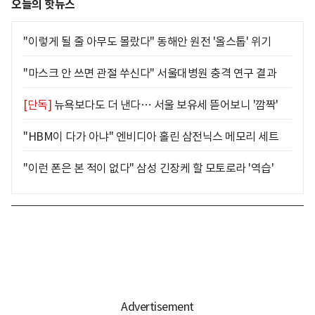
오늘의 핫뉴스
"이렇게 될 줄 아무도 몰랐다" 동해안 원전 '올스톱' 위기
"마스크 안 쓰면 관절 쑤신다" 서울대병원 충격 연구 결과
[단독]
뉴욕보다도 더 낸다… 서울 보유세 뜯어보니 '깜짝'
"HBM이 다가 아냐" 엔비디아 홀린 삼전닉스 메모리 세트
"이런 폰은 본 적이 없다" 삼성 긴장케 할 모토로라 '역습'