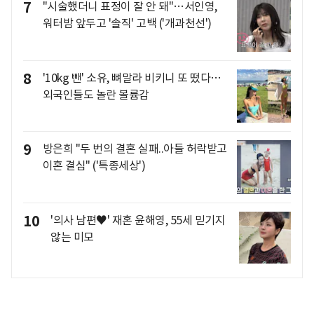
7
"시술했더니 표정이 잘 안 돼"…서인영,
워터밤 앞두고 '솔직' 고백 ('개과천선')
8
'10kg 뺀' 소유, 뼈말라 비키니 또 떴다…
외국인들도 놀란 볼륨감
9
방은희 "두 번의 결혼 실패..아들 허락받고
이혼 결심" ('특종세상')
10
'의사 남편♥' 재혼 윤해영, 55세 믿기지
않는 미모