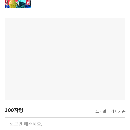
100자평
도움말
삭제기준