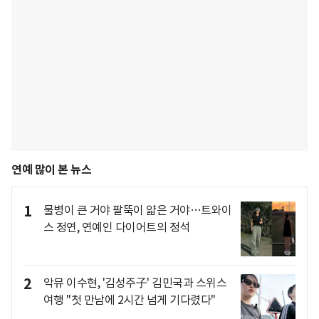
연예 많이 본 뉴스
1
물병이 큰 거야 팔뚝이 얇은 거야…트와이
스 정연, 연예인 다이어트의 정석
2
악뮤 이수현, '김성주子' 김민국과 스위스
여행 "첫 만남에 2시간 넘게 기다렸다"