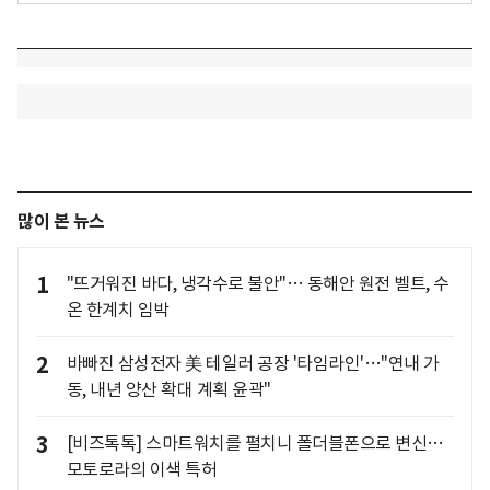
많이 본 뉴스
1
"뜨거워진 바다, 냉각수로 불안"… 동해안 원전 벨트, 수
온 한계치 임박
2
바빠진 삼성전자 美 테일러 공장 '타임라인'…"연내 가
동, 내년 양산 확대 계획 윤곽"
3
[비즈톡톡] 스마트워치를 펼치니 폴더블폰으로 변신…
모토로라의 이색 특허