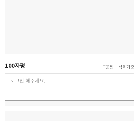
100자평
도움말
삭제기준