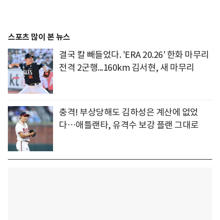
스포츠 많이 본 뉴스
결국 칼 빼들었다. 'ERA 20.26' 한화 마무리
전격 2군행...160km 김서현, 새 마무리
충격! 부상당해도 김하성은 계산에 없었
다…애틀랜타, 유격수 보강 플랜 그대로