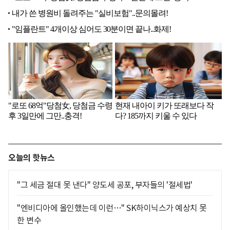
오늘의 핫뉴스
"그 세금 절대 못 낸다" 양도세 공포, 부자들의 '절세법'
"엔비디아에 올인했는데 이런…" SK하이닉스가 예상치 못
한 변수