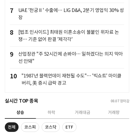
7
UAE '천궁Ⅱ' 수출에… LIG D&A, 2분기 영업익 30% 성
장
8
[법조 인사이드] 최태원 이혼소송이 불붙인 위자료 논
쟁… 기준 없어 판결 '제각각'
9
산업장관 "주 52시간제 손봐야… 일하겠다는 의지 막아
선 안돼"
10
"1987년 블랙먼데이 재현될 수도"… '빅쇼트' 마이클
버리, 美 증시 급락 경고
실시간 TOP 종목
08.07
장마감
상승
하락
거래대금
거래량
전체
코스피
코스닥
ETF