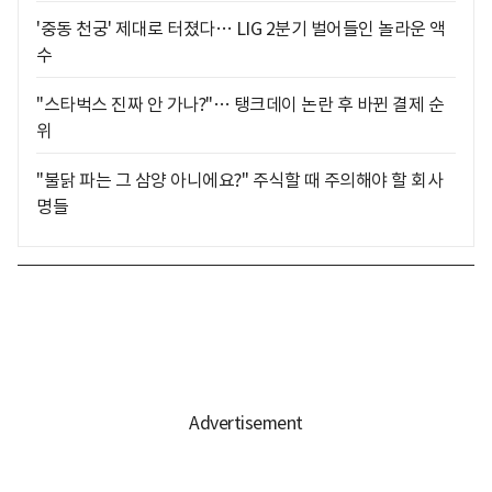
'중동 천궁' 제대로 터졌다… LIG 2분기 벌어들인 놀라운 액
수
"스타벅스 진짜 안 가나?"… 탱크데이 논란 후 바뀐 결제 순
위
"불닭 파는 그 삼양 아니에요?" 주식할 때 주의해야 할 회사
명들