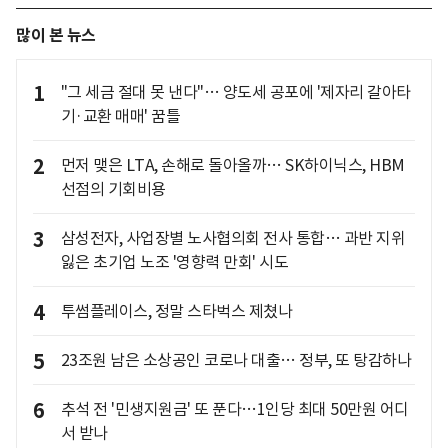
많이 본 뉴스
1
"그 세금 절대 못 낸다"… 양도세 공포에 '제자리 갈아타
기·교환 매매' 꿈틀
2
먼저 맺은 LTA, 손해로 돌아올까… SK하이닉스, HBM
선점의 기회비용
3
삼성전자, 사업장별 노사협의회 전사 통합… 과반 지위
잃은 초기업 노조 '영향력 만회' 시도
4
투썸플레이스, 정말 스타벅스 제쳤나
5
23조원 남은 소상공인 코로나 대출… 정부, 또 탕감하나
6
추석 전 '민생지원금' 또 푼다…1인당 최대 50만원 어디
서 받나