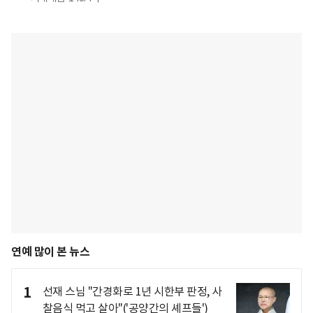
연예 많이 본 뉴스
1
선재 스님 "간경화로 1년 시한부 판정, 사
찰음식 먹고 살아"('공양간의 셰프들')