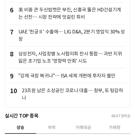
6
美 비중 큰 두산밥캣은 부진, 신흥국 뚫은 HD건설기계
는 선전… 시장 전략에 엇갈린 희비
7
UAE '천궁Ⅱ' 수출에… LIG D&A, 2분기 영업익 30% 성
장
8
삼성전자, 사업장별 노사협의회 전사 통합… 과반 지위
잃은 초기업 노조 '영향력 만회' 시도
9
"강제 국장 복귀냐"… ISA 세제 개편에 투자자 불만
10
23조원 남은 소상공인 코로나 대출… 정부, 또 탕감하
나
실시간 TOP 종목
08.07
장마감
상승
하락
거래대금
거래량