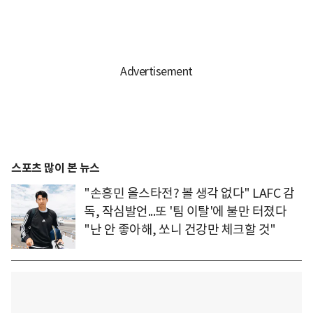
스포츠 많이 본 뉴스
"손흥민 올스타전? 볼 생각 없다" LAFC 감
독, 작심발언...또 '팀 이탈'에 불만 터졌다
"난 안 좋아해, 쏘니 건강만 체크할 것"