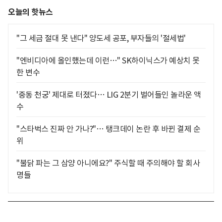
오늘의 핫뉴스
"그 세금 절대 못 낸다" 양도세 공포, 부자들의 '절세법'
"엔비디아에 올인했는데 이런…" SK하이닉스가 예상치 못
한 변수
'중동 천궁' 제대로 터졌다… LIG 2분기 벌어들인 놀라운 액
수
"스타벅스 진짜 안 가나?"… 탱크데이 논란 후 바뀐 결제 순
위
"불닭 파는 그 삼양 아니에요?" 주식할 때 주의해야 할 회사
명들