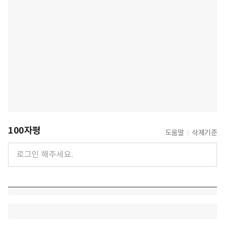
100자평
도움말
삭제기준