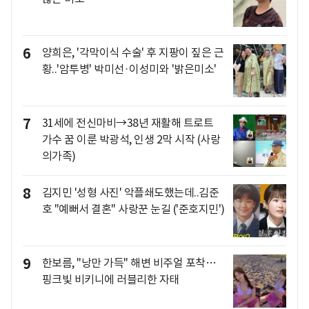
6
양희은, '각막이식 수술' 후 지팡이 짚은 근
황..'암투병' 박미선·이성미와 '밝은미소'
7
31세에 전신마비→38년 재활해 트로트
가수 꿈 이룬 박광석, 인생 2막 시작 (사랑
의가족)
8
김지민 '성형 사진' 악플쇄도했는데..김준
호 "예뻐서 결혼" 사랑꾼 눈길 ('준호지민')
9
한보름, "낭만 가득" 해변 비주얼 포착…
핑크빛 비키니에 러블리한 자태