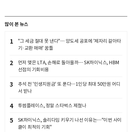
많이 본 뉴스
1
"그 세금 절대 못 낸다"… 양도세 공포에 '제자리 갈아타
기·교환 매매' 꿈틀
2
먼저 맺은 LTA, 손해로 돌아올까… SK하이닉스, HBM
선점의 기회비용
3
추석 전 '민생지원금' 또 푼다…1인당 최대 50만원 어디
서 받나
4
투썸플레이스, 정말 스타벅스 제쳤나
5
SK하이닉스, 솔리다임 키우기 나선 이유는…"이번 사이
클이 최적의 기회"