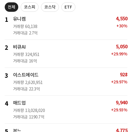
전체
코스피
코스닥
ETF
4,550
1
유니켐
+
30
%
거래량
60,138
거래대금
2.7억
5,050
2
비큐AI
+
29.99
%
거래량
324,951
거래대금
16억
928
3
이스트에이드
+
29.97
%
거래량
2,620,951
거래대금
22.3억
9,940
4
매드업
+
29.93
%
거래량
13,028,020
거래대금
1190.7억
4,775
5
본느