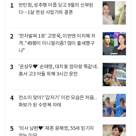
1
반민정, 성추행 아픔 딛고 9월의 신부된
다…1살 연상 사업가와 결혼
2
'전자발찌 1호' 고영욱, 이번엔 이지혜 저
격.."49평이 미니멀리즘? 많이 출세했구
나"
3
'권상우♥' 손태영, 대치동 엄마랑 똑같네..
美서 고3 아들 위해 3시간 운전
4
전소미 맞아? '갑자기' 이런 모습은 처음...
화보가 된 수영복 자태
5
'의사 남편♥' 재혼 윤해영, 55세 믿기지
않는 미모