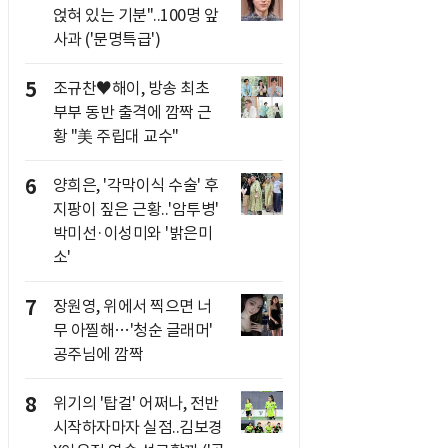
얹혀 있는 기분"..100명 앞
사과 ('문명특급')
5
조규찬♥해이, 방송 최초
부부 동반 출격에 깜짝 근
황 "美 주립대 교수"
6
양희은, '각막이식 수술' 후
지팡이 짚은 근황..'암투병'
박미선·이성미와 '밝은미
소'
7
장원영, 위에서 찍으면 너
무 아찔해…'청순 글래머'
공주님에 깜짝
8
위기의 '탑걸' 어쩌나, 전반
시작하자마자 실점..김보경