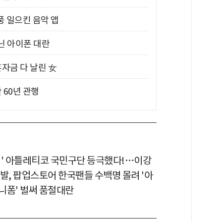
풍 일으킨 음악 앱
아닌 아이폰 대란
혼자금 다 날린 女
 60년 관행
띠' 아틀레티코 국민구단 등극했다!…이강
발, 팝업스토어 한국팬들 수백명 몰려 '아
니폼' 벌써 품절대란