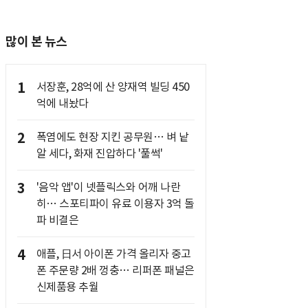
많이 본 뉴스
1
서장훈, 28억에 산 양재역 빌딩 450
억에 내놨다
2
폭염에도 현장 지킨 공무원… 벼 낱
알 세다, 화재 진압하다 '풀썩'
3
'음악 앱'이 넷플릭스와 어깨 나란
히… 스포티파이 유료 이용자 3억 돌
파 비결은
4
애플, 日서 아이폰 가격 올리자 중고
폰 주문량 2배 껑충… 리퍼폰 패널은
신제품용 추월