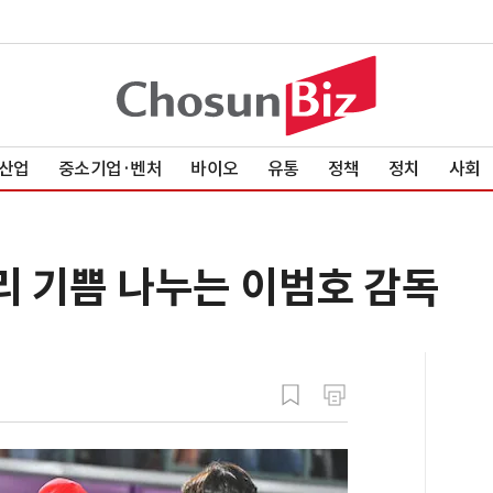
산업
중소기업·벤처
바이오
유통
정책
정치
사회
리 기쁨 나누는 이범호 감독