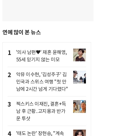
연예 많이 본 뉴스
1
'의사 남편♥' 재혼 윤해영,
55세 믿기지 않는 미모
2
악뮤 이수현, '김성주子' 김
민국과 스위스 여행 "첫 만
남에 2시간 넘게 기다렸다"
3
젝스키스 이재진, 결혼+득
남 후 근황..고지용과 반가
운 투샷
4
'태도 논란' 장현승, "계속