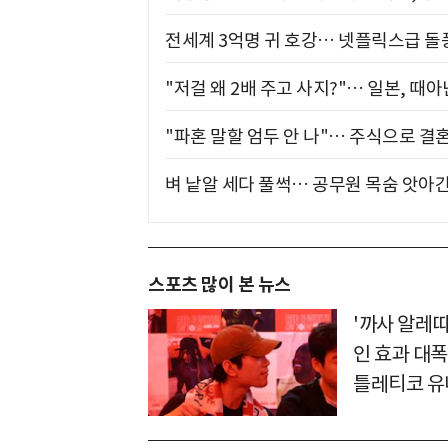
전세계 3억명 귀 호강… 넷플릭스급 돌
"저걸 왜 2배 주고 사지?"… 일본, 때
"파혼 말할 엄두 안 나"… 주식으로 결
벼 낱알 세다 풀썩… 공무원 목숨 앗아간
스포츠 많이 본 뉴스
'까사 알레
인 효과 대폭
틀레티코 유