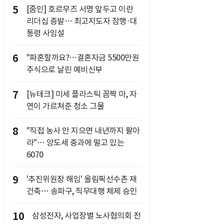
5
[줌인] 호르무즈 서명 앞두고 이란
리더십 증발… 최고지도자 잠행·대
통령 사임설
6
"파혼할까요?…결혼자금 5500만원
주식으로 날린 예비신부
7
[뉴테크] 미세 플라스틱 꼼짝 마, 자
연이 가르쳐준 청소 그물
8
"직접 농사 안 지으면 내년까지 팔아
라"… 양도세 중과에 떨고 있는
6070
9
'추진위원장 해임' 올림픽선수촌 재
건축… 송파구, 직무대행 체제 승인
10
삼성전자, 사업장별 노사협의회 전