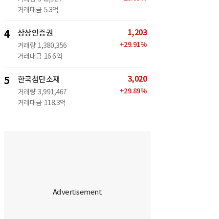
거래대금
5.3억
1,203
4
상상인증권
+
29.91
%
거래량
1,380,356
거래대금
16.6억
3,020
5
한국첨단소재
+
29.89
%
거래량
3,991,467
거래대금
118.3억