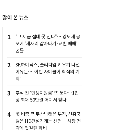
많이 본 뉴스
1
"그 세금 절대 못 낸다"… 양도세 공
포에 '제자리 갈아타기·교환 매매'
꿈틀
2
SK하이닉스, 솔리다임 키우기 나선
이유는…"이번 사이클이 최적의 기
회"
3
추석 전 '민생지원금' 또 푼다…1인
당 최대 50만원 어디서 받나
4
美 비중 큰 두산밥캣은 부진, 신흥국
뚫은 HD건설기계는 선전… 시장 전
략에 엇갈린 희비