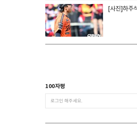
[사진]하주
100자평