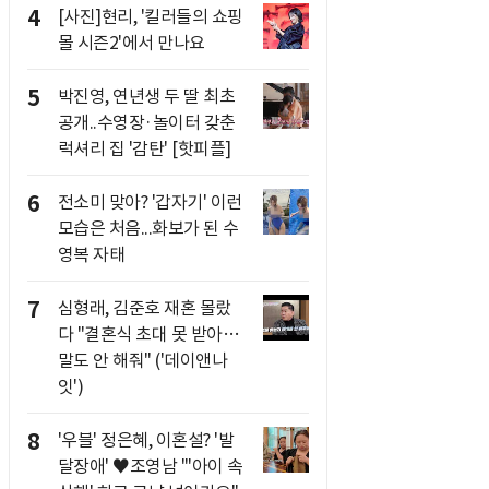
4
[사진]현리, '킬러들의 쇼핑
몰 시즌2'에서 만나요
5
박진영, 연년생 두 딸 최초
공개..수영장·놀이터 갖춘
럭셔리 집 '감탄' [핫피플]
6
전소미 맞아? '갑자기' 이런
모습은 처음...화보가 된 수
영복 자태
7
심형래, 김준호 재혼 몰랐
다 "결혼식 초대 못 받아…
말도 안 해줘" ('데이앤나
잇')
8
'우블' 정은혜, 이혼설? '발
달장애' ♥조영남 "'아이 속