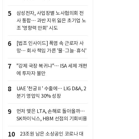
5
삼성전자, 사업장별 노사협의회 전
사 통합… 과반 지위 잃은 초기업 노
조 '영향력 만회' 시도
6
[법조 인사이드] 폭염 속 근로자 사
망… 회사 책임 가른 '물·그늘·휴식'
7
"강제 국장 복귀냐"… ISA 세제 개편
에 투자자 불만
8
UAE '천궁Ⅱ' 수출에… LIG D&A, 2
분기 영업익 30% 성장
9
먼저 맺은 LTA, 손해로 돌아올까…
SK하이닉스, HBM 선점의 기회비용
10
23조원 남은 소상공인 코로나 대