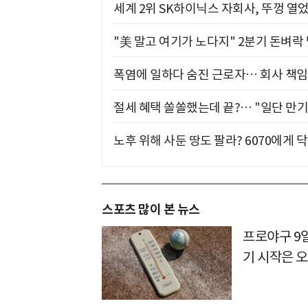
세계 2위 SK하이닉스 자회사, 뚜껑 열
"美 말고 여기가 노다지" 2분기 돈벼락
폭염에 일하다 숨진 근로자… 회사 책임
절세 혜택 쏠쏠했는데 끝?… "일단 만기
노후 위해 사둔 땅도 팔라? 6070에게 닥
스포츠 많이 본 뉴스
프로야구 9
기 시작은 오