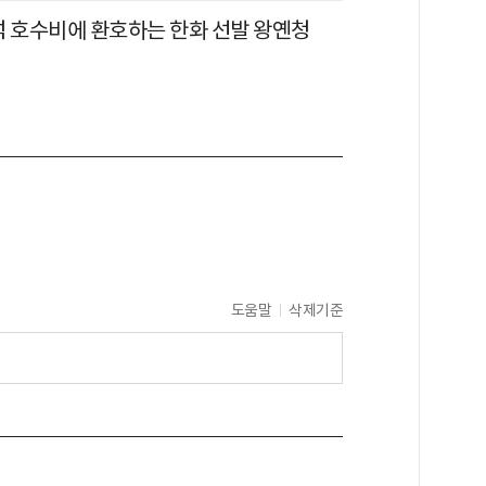
석 호수비에 환호하는 한화 선발 왕옌청
도움말
삭제기준