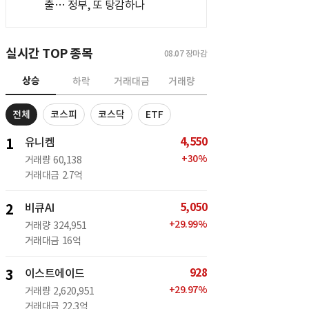
출… 정부, 또 탕감하나
실시간 TOP 종목
08.07
장마감
상승
하락
거래대금
거래량
전체
코스피
코스닥
ETF
4,550
1
유니켐
+
30
%
거래량
60,138
거래대금
2.7억
5,050
2
비큐AI
+
29.99
%
거래량
324,951
거래대금
16억
928
3
이스트에이드
+
29.97
%
거래량
2,620,951
거래대금
22.3억