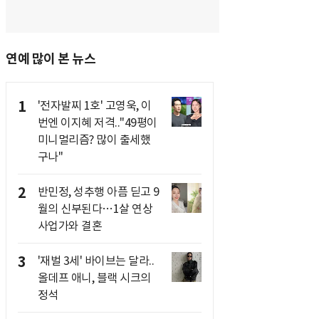
연예 많이 본 뉴스
1
'전자발찌 1호' 고영욱, 이
번엔 이지혜 저격.."49평이
미니멀리즘? 많이 출세했
구나"
2
반민정, 성추행 아픔 딛고 9
월의 신부된다…1살 연상
사업가와 결혼
3
'재벌 3세' 바이브는 달라..
올데프 애니, 블랙 시크의
정석