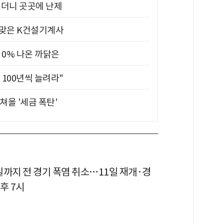
었더니 곳곳에 난제
 맞은 K건설기계사
 0% 나온 까닭은
 100년씩 늘려라"
쳐올 '세금 폭탄'
일까지 전 경기 폭염 취소…11일 재개·경
후 7시