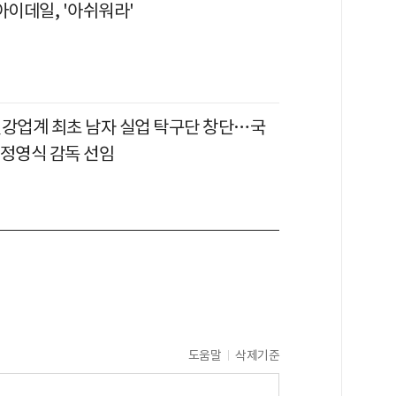
아이데일, '아쉬워라'
철강업계 최초 남자 실업 탁구단 창단…국
 정영식 감독 선임
도움말
삭제기준