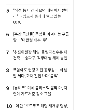
5
"직접 농사 안 지으면 내년까지 팔아
라"… 양도세 중과에 떨고 있는
6070
6
[주간 특산물] 폭염을 이겨내는 푸릇
함… '대관령 배추·무'
7
'추진위원장 해임' 올림픽선수촌 재
건축… 송파구, 직무대행 체제 승인
8
폭염에도 현장 지킨 공무원… 벼 낱
알 세다, 화재 진압하다 '풀썩'
9
[뉴테크] 미세 플라스틱 꼼짝 마, 자
연이 가르쳐준 청소 그물
10
이란 "호르무즈 해협 재개방 협상,