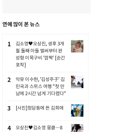
연예 많이 본 뉴스
1
김소영♥오상진, 생후 3개
월 둘째 아들 벌써부터 완
성형 이목구비 '깜짝' [순간
포착]
2
악뮤 이수현, '김성주子' 김
민국과 스위스 여행 "첫 만
남에 2시간 넘게 기다렸다"
3
[사진]청담동에 뜬 김희애
4
오상진♥김소영 뭉클…8