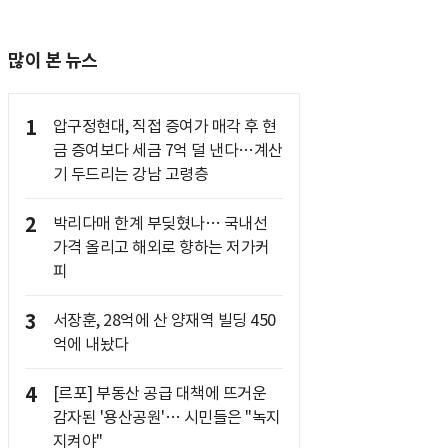
많이 본 뉴스
1
압구정현대, 직접 증여가 매각 후 현
금 증여보다 세금 7억 덜 낸다…계산
기 두드리는 강남 고령층
2
박리다매 한계 부딪혔나… 국내선
가격 올리고 해외로 향하는 저가커
피
3
서장훈, 28억에 산 양재역 빌딩 450
억에 내놨다
4
[르포] 부동산 공급 대책에 뜨거운
감자된 '용산공원'… 시민들은 "녹지
지켜야"