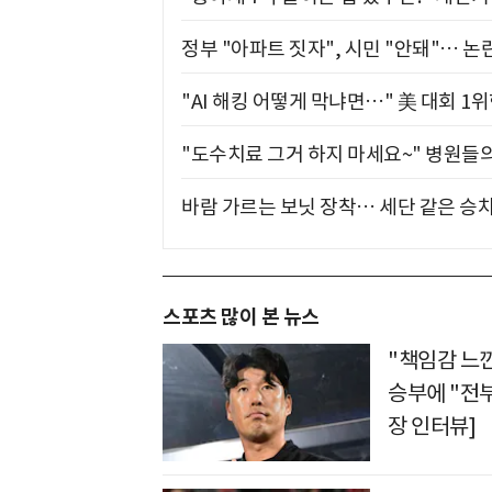
정부 "아파트 짓자", 시민 "안돼"… 논란
"AI 해킹 어떻게 막냐면…" 美 대회 1
"도수치료 그거 하지 마세요~" 병원들
바람 가르는 보닛 장착… 세단 같은 승
스포츠 많이 본 뉴스
"책임감 느낀
승부에 "전부
장 인터뷰]