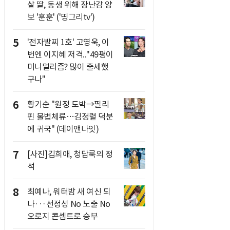
살 딸, 동생 위해 장난감 양
보 '훈훈' ('띵그리tv')
5
'전자발찌 1호' 고영욱, 이
번엔 이지혜 저격.."49평이
미니멀리즘? 많이 출세했
구나"
6
황기순 "원정 도박→필리
핀 불법체류…김정렬 덕분
에 귀국" (데이앤나잇)
7
[사진]김희애, 청담룩의 정
석
8
최예나, 워터밤 새 여신 되
나···선정성 No 노출 No
오로지 콘셉트로 승부