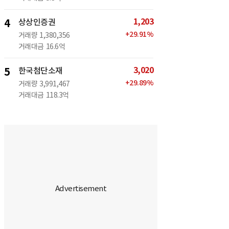
1,203
4
상상인증권
+
29.91
%
거래량
1,380,356
거래대금
16.6억
3,020
5
한국첨단소재
+
29.89
%
거래량
3,991,467
거래대금
118.3억