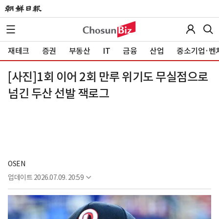
재테크
증권
부동산
IT
금융
산업
중소기업·벤
[사진]1회 이어 2회 만루 위기도 무실점으로
넘긴 두산 선발 잭로그
OSEN
업데이트
2026.07.09. 20:59