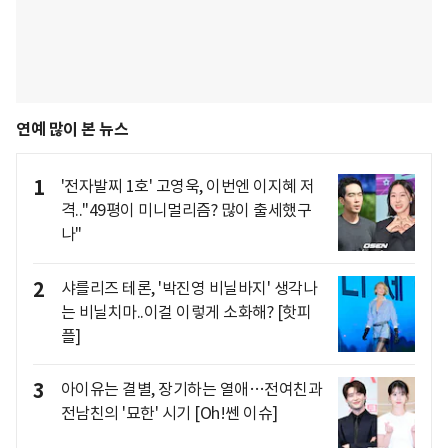
연예 많이 본 뉴스
1
'전자발찌 1호' 고영욱, 이번엔 이지혜 저
격.."49평이 미니멀리즘? 많이 출세했구
나"
2
샤를리즈 테론, '박진영 비닐바지' 생각나
는 비닐치마..이걸 이렇게 소화해? [핫피
플]
3
아이유는 결별, 장기하는 열애…전여친과
전남친의 '묘한' 시기 [Oh!쎈 이슈]