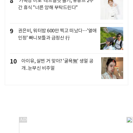
8
'가족상 비보' 레드벨벳 슬기, 유튜브 2주
간 휴식 "너른 양해 부탁드린다"
9
권은비, 워터밤 600만 찍고 떠났다…'열애
인정' 빠니보틀과 금정산 行
10
아이유, 살찐 거 맞아? '굴욕無' 생얼 공
개..눈부신 비주얼