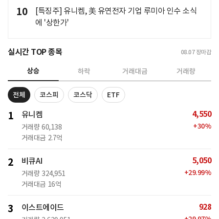
10
[특징주] 유니켐, 美 유연전자 기업 루미아 인수 소식
에 '상한가'
실시간 TOP 종목
08.07
장마감
상승
하락
거래대금
거래량
전체
코스피
코스닥
ETF
4,550
1
유니켐
+
30
%
거래량
60,138
거래대금
2.7억
5,050
2
비큐AI
+
29.99
%
거래량
324,951
거래대금
16억
928
3
이스트에이드