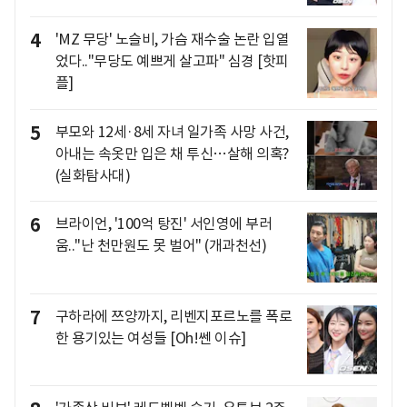
4
'MZ 무당' 노슬비, 가슴 재수술 논란 입열
었다.."무당도 예쁘게 살고파" 심경 [핫피
플]
5
부모와 12세·8세 자녀 일가족 사망 사건,
아내는 속옷만 입은 채 투신…살해 의혹?
(실화탐사대)
6
브라이언, '100억 탕진' 서인영에 부러
움.."난 천만원도 못 벌어" (개과천선)
7
구하라에 쯔양까지, 리벤지포르노를 폭로
한 용기있는 여성들 [Oh!쎈 이슈]