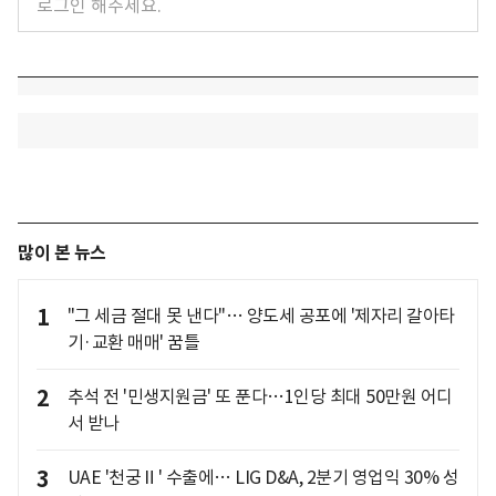
많이 본 뉴스
1
"그 세금 절대 못 낸다"… 양도세 공포에 '제자리 갈아타
기·교환 매매' 꿈틀
2
추석 전 '민생지원금' 또 푼다…1인당 최대 50만원 어디
서 받나
3
UAE '천궁Ⅱ' 수출에… LIG D&A, 2분기 영업익 30% 성