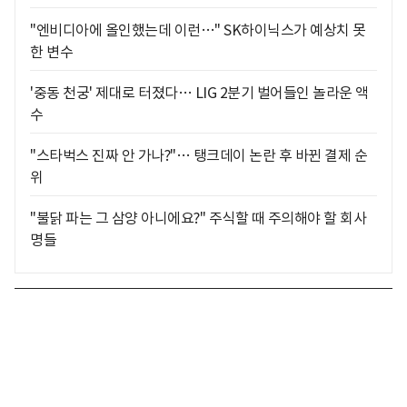
"엔비디아에 올인했는데 이런…" SK하이닉스가 예상치 못
한 변수
'중동 천궁' 제대로 터졌다… LIG 2분기 벌어들인 놀라운 액
수
"스타벅스 진짜 안 가나?"… 탱크데이 논란 후 바뀐 결제 순
위
"불닭 파는 그 삼양 아니에요?" 주식할 때 주의해야 할 회사
명들