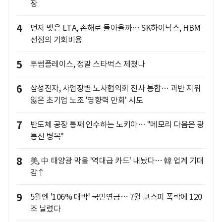
장
4
먼저 맺은 LTA, 손해로 돌아올까… SK하이닉스, HBM
선점의 기회비용
5
투썸플레이스, 정말 스타벅스 제쳤나
6
삼성전자, 사업장별 노사협의회 전사 통합… 과반 지위
잃은 초기업 노조 '영향력 만회' 시도
7
반도체 공장 통째 인수하는 노키아… "메모리 다음은 광
통신 병목"
8
美, 中 태양광 막을 '역대급 카드' 내놨다… 韓 업계 기대
감↑
9
5월엔 '106% 대박' 국민연금… 7월 코스피 폭락에 120
조 날렸다