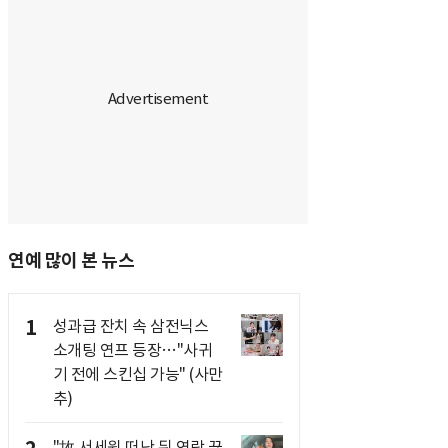
연예 많이 본 뉴스
1
성과급 잔치 속 삼전닉스
소개팅 연프 등장…"사귀
기 전에 스킨십 가능" (사만
추)
"故 서세원 떠난 뒤 연락 끊