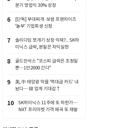
분기 영업익 30% 성장
6
[단독] 부대찌개·보쌈 프랜차이즈
'놀부' 기업회생 신청
7
솔리다임 쪼개기 상장 악재?... SK하
이닉스 급락, 본질은 차익실현
8
골드만삭스 "코스피 급락은 조정일
뿐…1만2000 간다"
9
美, 中 태양광 막을 '역대급 카드' 내
놨다… 韓 업계 기대감↑
10
SK하이닉스 11주에 또 하한가…
NXT 프리마켓 가격 왜곡 또 재발