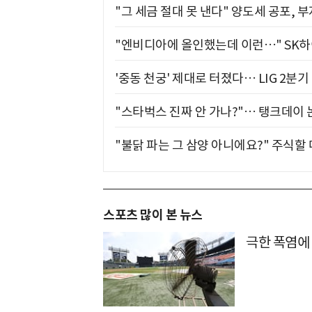
"그 세금 절대 못 낸다" 양도세 공포, 
"엔비디아에 올인했는데 이런…" SK
'중동 천궁' 제대로 터졌다… LIG 2분
"스타벅스 진짜 안 가나?"… 탱크데이 
"불닭 파는 그 삼양 아니에요?" 주식할
스포츠 많이 본 뉴스
극한 폭염에 