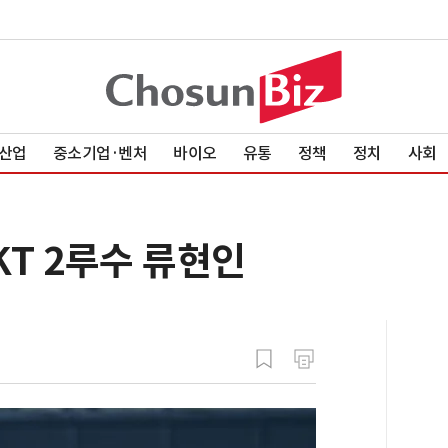
산업
중소기업·벤처
바이오
유통
정책
정치
사회
KT 2루수 류현인