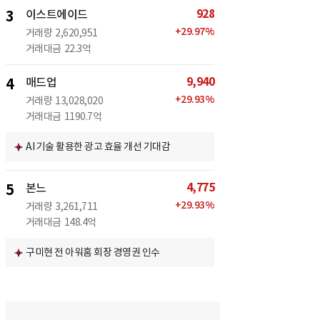
928
3
이스트에이드
+
29.97
%
거래량
2,620,951
거래대금
22.3억
9,940
4
매드업
+
29.93
%
거래량
13,028,020
거래대금
1190.7억
AI 기술 활용한 광고 효율 개선 기대감
4,775
5
본느
+
29.93
%
거래량
3,261,711
거래대금
148.4억
구미현 전 아워홈 회장 경영권 인수