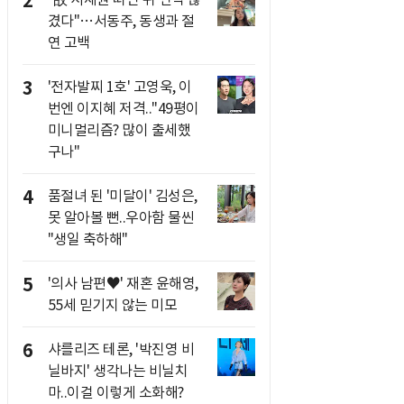
2
겼다"…서동주, 동생과 절
연 고백
3
'전자발찌 1호' 고영욱, 이
번엔 이지혜 저격.."49평이
미니멀리즘? 많이 출세했
구나"
4
품절녀 된 '미달이' 김성은,
못 알아볼 뻔..우아함 물씬
"생일 축하해"
5
'의사 남편♥' 재혼 윤해영,
55세 믿기지 않는 미모
6
샤를리즈 테론, '박진영 비
닐바지' 생각나는 비닐치
마..이걸 이렇게 소화해?