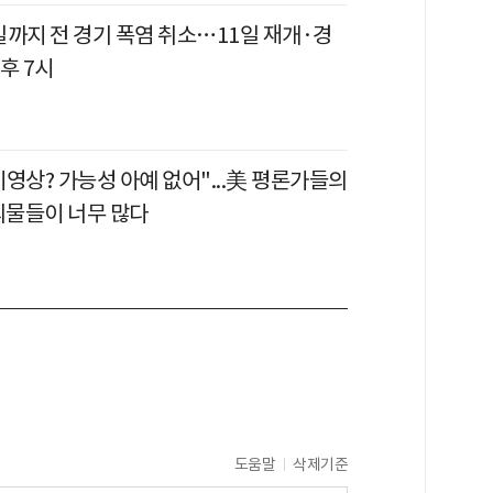
일까지 전 경기 폭염 취소…11일 재개·경
후 7시
영상? 가능성 아예 없어"...美 평론가들의
괴물들이 너무 많다
도움말
삭제기준