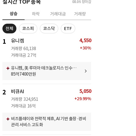
실시간 TOP 종목
08.06
장마감
상승
하락
거래대금
거래량
전체
코스피
코스닥
ETF
4,550
1
유니켐
+
30
%
거래량
60,138
거래대금
2.7억
유니켐, 美 루미아 테크놀로지스 인수…
85억7400만원
5,050
2
비큐AI
+
29.99
%
거래량
324,951
거래대금
16억
비즈플레이와 전략적 제휴, AI 기반 출장·경비
관리 서비스 고도화