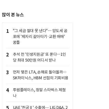
많이 본 뉴스
1
"그 세금 절대 못 낸다"… 양도세 공
포에 '제자리 갈아타기·교환 매매'
꿈틀
2
추석 전 '민생지원금' 또 푼다…1인
당 최대 50만원 어디서 받나
3
먼저 맺은 LTA, 손해로 돌아올까…
SK하이닉스, HBM 선점의 기회비용
4
투썸플레이스, 정말 스타벅스 제쳤
나
5
UAE '천궁Ⅱ' 수출에… LIG D&A, 2