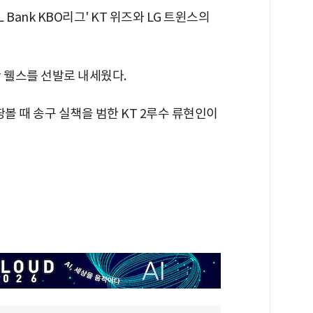
 Bank KBO리그' KT 위즈와 LG 트윈스의
란 웰스를 선발로 내세웠다.
 땅볼 때 송구 실책을 범한 KT 2루수 류현인이