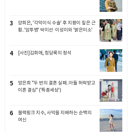
3
양희은, '각막이식 수술' 후 지팡이 짚은 근
황..'암투병' 박미선·이성미와 '밝은미소'
4
[사진]김희애, 청담룩의 정석
5
방은희 "두 번의 결혼 실패..아들 허락받고
이혼 결심" ('특종세상')
6
블랙핑크 지수, 사막을 지배하는 순백의
여신