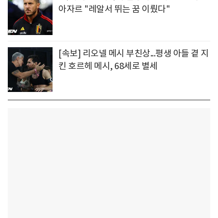
아자르 "레알서 뛰는 꿈 이뤘다"
[속보] 리오넬 메시 부친상...평생 아들 곁 지
킨 호르헤 메시, 68세로 별세