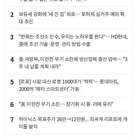
2
보유세 강화에 '세 낀 집' 퇴로… 토허제 실거주 예외 확
대 추진
3
"한화는 조선소 인수, 우리는 노하우를 판다"… HD현대,
美에 조선 기술·운영·관리 방법 수출
4
美 국방부, 이란전 무기 소진에 방산업체 증산 압박… "3
주 내 납품 계획 내라"
5
[르포] 사람 대신 로봇 1000대가 '척척'… 롯데마트,
2000억 '제타 스마트센터' 가동
6
"美 이란전 무기 소진… 장기화 시 중·러에 유리"
7
하이닉스 목표주가 26만→12만원... 외국계 리포트에 개
미들 발칵