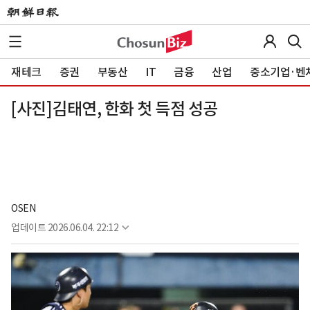
재테크
증권
부동산
IT
금융
산업
중소기업·벤
[사진]김태연, 한화 첫 득점 성공
OSEN
업데이트
2026.06.04. 22:12