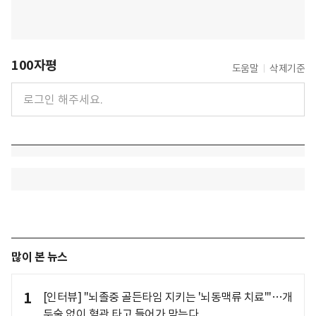
100자평
도움말
삭제기준
많이 본 뉴스
1
[인터뷰] "뇌졸중 골든타임 지키는 '뇌동맥류 치료'"…개
두술 없이 혈관 타고 들어가 막는다