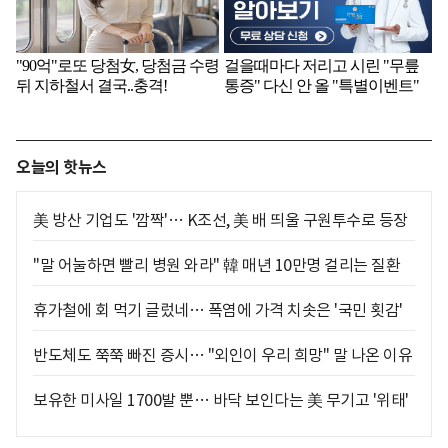
오늘의 핫뉴스
美 방산 기업도 '깜짝'… K조선, 美 배 띄울 구원투수로 등장
"말 어눌하면 빨리 병원 와라" 韓 매년 10만명 걸리는 질환
휴가철에 회 먹기 글렀네… 폭염에 가격 치솟은 '국민 횟감'
반도체도 쭉쭉 빠진 증시… "외인이 우리 희망" 말 나온 이유
보유한 미사일 1700발 뿐… 바닥 보인다는 美 무기고 '위태'