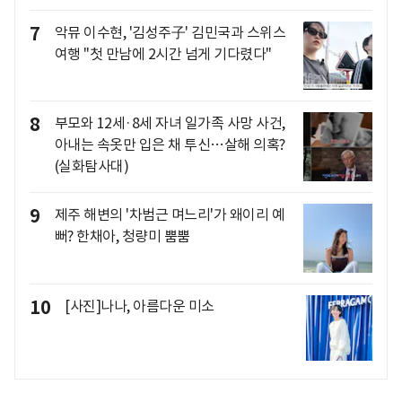
7
악뮤 이수현, '김성주子' 김민국과 스위스
여행 "첫 만남에 2시간 넘게 기다렸다"
8
부모와 12세·8세 자녀 일가족 사망 사건,
아내는 속옷만 입은 채 투신…살해 의혹?
(실화탐사대)
9
제주 해변의 '차범근 며느리'가 왜이리 예
뻐? 한채아, 청량미 뿜뿜
10
[사진]나나, 아름다운 미소