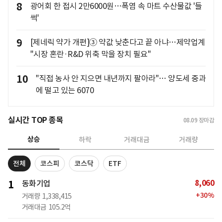
8
광어회 한 접시 2만6000원…폭염 속 마트 수산물값 '들
썩'
9
[제네릭 약가 개편]③ 약값 낮춘다고 끝 아냐…제약업계
"시장 혼란·R&D 위축 막을 장치 필요"
10
"직접 농사 안 지으면 내년까지 팔아라"… 양도세 중과
에 떨고 있는 6070
실시간 TOP 종목
08.09
장마감
상승
하락
거래대금
거래량
전체
코스피
코스닥
ETF
8,060
1
동화기업
+
30
%
거래량
1,338,415
거래대금
105.2억