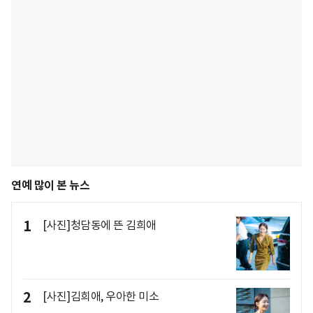
연예 많이 본 뉴스
1
[사진]청담동에 뜬 김희애
2
[사진]김희애, 우아한 미소