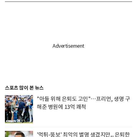
스포츠 많이 본 뉴스
"아들 위해 은퇴도 고민"…프리먼, 생명 구
해준 병원에 13억 쾌척
'먹튀-뚱보' 최악의 별명 생겼지만... 은퇴한