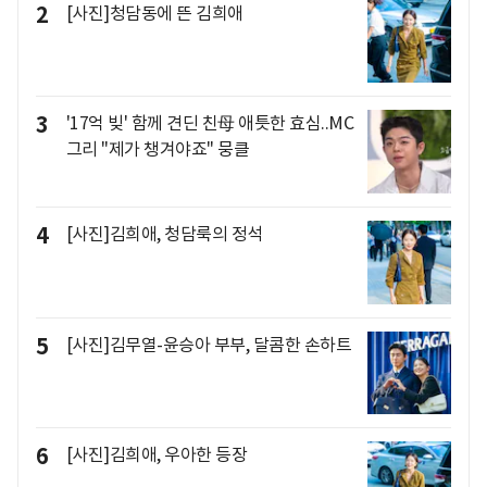
2
[사진]청담동에 뜬 김희애
3
'17억 빚' 함께 견딘 친母 애틋한 효심..MC
그리 "제가 챙겨야죠" 뭉클
4
[사진]김희애, 청담룩의 정석
5
[사진]김무열-윤승아 부부, 달콤한 손하트
6
[사진]김희애, 우아한 등장