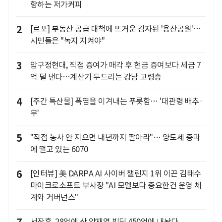
향하는 저가커피
2
[르포] 부동산 공급 대책에 뜨거운 감자된 '용산공원'…
시민들은 "녹지 지켜야"
3
압구정현대, 직접 증여가 매각 후 현금 증여보다 세금 7
억 덜 낸다…계산기 두드리는 강남 고령층
4
[주간 특산물] 폭염을 이겨내는 푸릇함… '대관령 배추·
무'
5
"직접 농사 안 지으면 내년까지 팔아라"… 양도세 중과
에 떨고 있는 6070
6
[인터뷰] 美 DARPA AI 사이버 챌린지 1위 이끈 김태수
마이크로소프트 부사장 "AI 모델보다 중요한건 운영 체
계와 거버넌스"
서장훈, 28억에 산 양재역 빌딩 450억에 내놨다