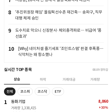
7
8
'추진위원장 해임' 올림픽선수촌 재건축… 송파구, 직무
대행 체제 승인
9
도수치료 막으니 신장분사·체외충격파로… 비급여 '풍
선효과'
10
[Why] 네이처셀 줄기세포 '조인트스템' 판결 후폭풍…
식약처는 왜 항소했나
실시간 TOP 종목
08.09
장마감
상승
하락
거래대금
거래량
전체
코스피
코스닥
ETF
8,060
1
동화기업
+
30
%
거래량
1,338,415