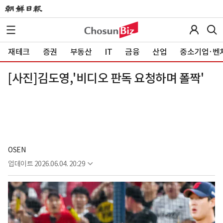
재테크
증권
부동산
IT
금융
산업
중소기업·벤
[사진]김도영,'비디오 판독 요청하며 폴짝'
OSEN
업데이트
2026.06.04. 20:29