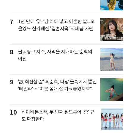
7
1년 만에 유부남 아이 낳고 이혼한 딸...오
은영도 심각해진 '결혼지옥' 역대급 사연
8
블랙핑크 지수, 사막을 지배하는 순백의
여신
9
'故 최진실 딸' 최준희, 다낭 물속에서 뽐낸
'뼈말라'…"여름 몸매 잘 가꿔놓았지요"
10
베이비몬스터, 두 번째 월드투어 '춤' 규
모 확장한다