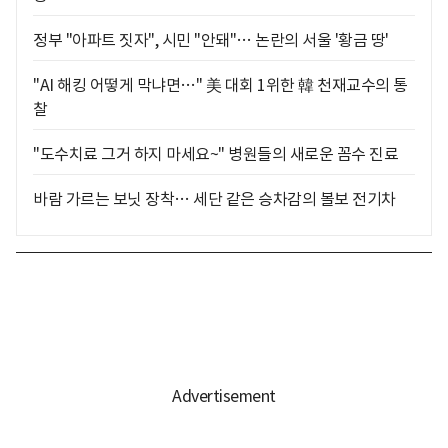
정부 "아파트 짓자", 시민 "안돼"… 논란의 서울 '황금 땅'
"AI 해킹 어떻게 막냐면…" 美 대회 1위한 韓 천재교수의 통
찰
"도수치료 그거 하지 마세요~" 병원들의 새로운 꼼수 진료
바람 가르는 보닛 장착… 세단 같은 승차감의 볼보 전기차