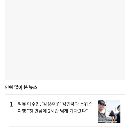
연예 많이 본 뉴스
1
악뮤 이수현, '김성주子' 김민국과 스위스
여행 "첫 만남에 2시간 넘게 기다렸다"