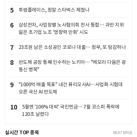
5
투썸플레이스, 정말 스타벅스 제쳤나
6
삼성전자, 사업장별 노사협의회 전사 통합… 과반 지위
잃은 초기업 노조 '영향력 만회' 시도
7
23조원 남은 소상공인 코로나 대출… 정부, 또 탕감하나
8
반도체 공장 통째 인수하는 노키아… "메모리 다음은 광
통신 병목"
9
"1000억 매출 목표" 내건 퓨리오사AI…사업화 시험대
오른 국산 AI 반도체
10
5월엔 '106% 대박' 국민연금… 7월 코스피 폭락에
120조 날렸다
실시간 TOP 종목
08.07
장마감