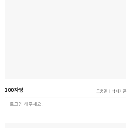
100자평
도움말
삭제기준