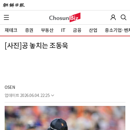
재테크
증권
부동산
IT
금융
산업
중소기업·벤
[사진]공 놓치는 조동욱
OSEN
업데이트
2026.06.04. 22:25