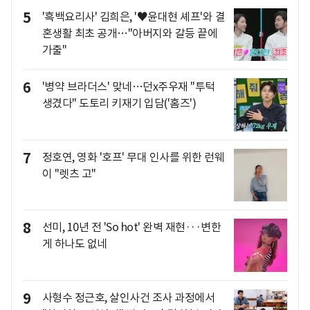
5
'흑백요리사' 김희은, '♥윤대현 셰프'와 결
혼생활 최초 공개…"아버지와 갈등 끝에
가출"
6
'병약 브라더스' 맞네…던x주우재 "투턱
생겼다" 도토리 키재기 입담('홈즈')
7
정호연, 영화 '호프' 무대 인사를 위한 런웨
이 "렛츠 고"
8
선미, 10년 전 'So hot' 완벽 재현···변한
게 하나도 없네
9
사형수 정근호, 살인사건 조사 과정에서