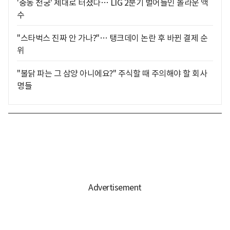
'중동 천궁' 제대로 터졌다… LIG 2분기 벌어들인 놀라운 액
수
"스타벅스 진짜 안 가나?"… 탱크데이 논란 후 바뀐 결제 순
위
"불닭 파는 그 삼양 아니에요?" 주식할 때 주의해야 할 회사
명들