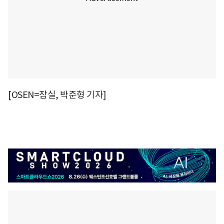
[OSEN=잠실, 박준형 기자]