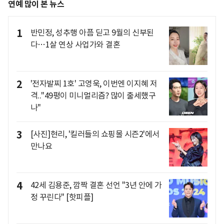
연예 많이 본 뉴스
1
반민정, 성추행 아픔 딛고 9월의 신부된
다…1살 연상 사업가와 결혼
2
'전자발찌 1호' 고영욱, 이번엔 이지혜 저
격.."49평이 미니멀리즘? 많이 출세했구
나"
3
[사진]현리, '킬러들의 쇼핑몰 시즌2'에서
만나요
4
42세 김용준, 깜짝 결혼 선언 "3년 안에 가
정 꾸린다" [핫피플]