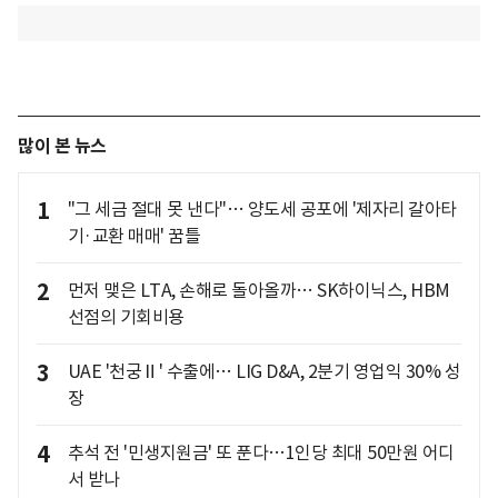
많이 본 뉴스
1
"그 세금 절대 못 낸다"… 양도세 공포에 '제자리 갈아타
기·교환 매매' 꿈틀
2
먼저 맺은 LTA, 손해로 돌아올까… SK하이닉스, HBM
선점의 기회비용
3
UAE '천궁Ⅱ' 수출에… LIG D&A, 2분기 영업익 30% 성
장
4
추석 전 '민생지원금' 또 푼다…1인당 최대 50만원 어디
서 받나