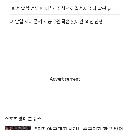
"파혼 말할 엄두 안 나"… 주식으로 결혼자금 다 날린 女
벼 낱알 세다 풀썩… 공무원 목숨 앗아간 60년 관행
스포츠 많이 본 뉴스
"민재야 흑돼지 사라!" 손흥민과 한국 왔던