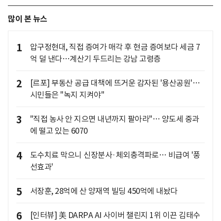
많이 본 뉴스
1
압구정현대, 직접 증여가 매각 후 현금 증여보다 세금 7
억 덜 낸다…계산기 두드리는 강남 고령층
2
[르포] 부동산 공급 대책에 뜨거운 감자된 '용산공원'…
시민들은 "녹지 지켜야"
3
"직접 농사 안 지으면 내년까지 팔아라"… 양도세 중과
에 떨고 있는 6070
4
도수치료 막으니 신장분사·체외충격파로… 비급여 '풍
선효과'
5
서장훈, 28억에 산 양재역 빌딩 450억에 내놨다
6
[인터뷰] 美 DARPA AI 사이버 챌린지 1위 이끈 김태수