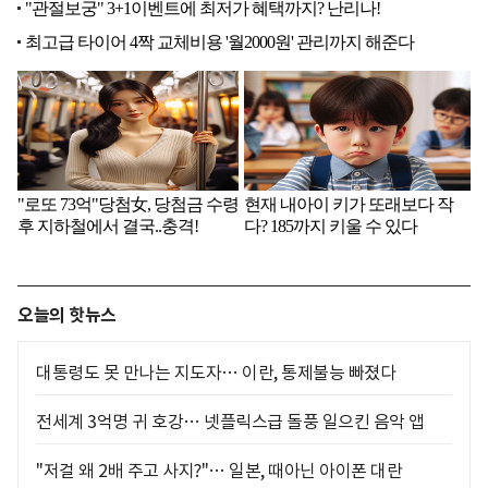
오늘의 핫뉴스
대통령도 못 만나는 지도자… 이란, 통제불능 빠졌다
전세계 3억명 귀 호강… 넷플릭스급 돌풍 일으킨 음악 앱
"저걸 왜 2배 주고 사지?"… 일본, 때아닌 아이폰 대란