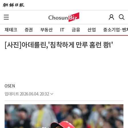
재테크
증권
부동산
IT
금융
산업
중소기업·벤
[사진]아데를린,'침착하게 만루 홈런 쾅!'
OSEN
업데이트
2026.06.04. 20:32