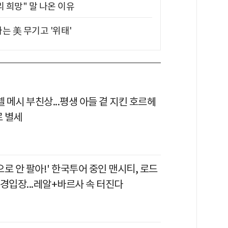
 희망" 말 나온 이유
는 美 무기고 '위태'
넬 메시 부친상...평생 아들 곁 지킨 호르헤
로 별세
밑으로 안 팔아!' 한국투어 중인 맨시티, 로드
경입장...레알+바르사 속 터진다