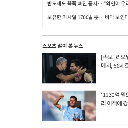
반도체도 쭉쭉 빠진 증시… "외인이 우리
보유한 미사일 1700발 뿐… 바닥 보인다
스포츠 많이 본 뉴스
[속보] 리오
메시, 68세
'1130억 
리 이적에 강