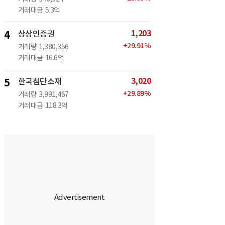
거래대금
5.3억
1,203
4
상상인증권
+
29.91
%
거래량
1,380,356
거래대금
16.6억
3,020
5
한국첨단소재
+
29.89
%
거래량
3,991,467
거래대금
118.3억