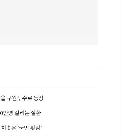
 띄울 구원투수로 등장
10만명 걸리는 질환
치솟은 '국민 횟감'