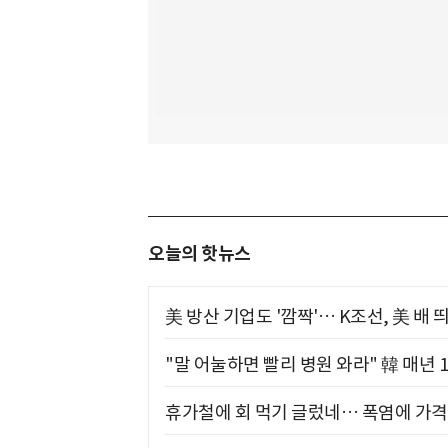
오늘의 핫뉴스
美 방산 기업도 '깜짝'… K조선, 美 배
"말 어눌하면 빨리 병원 와라" 韓 매년 
휴가철에 회 먹기 글렀네… 폭염에 가격 