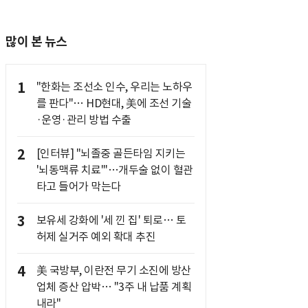
많이 본 뉴스
1
"한화는 조선소 인수, 우리는 노하우
를 판다"… HD현대, 美에 조선 기술
·운영·관리 방법 수출
2
[인터뷰] "뇌졸중 골든타임 지키는
'뇌동맥류 치료'"…개두술 없이 혈관
타고 들어가 막는다
3
보유세 강화에 '세 낀 집' 퇴로… 토
허제 실거주 예외 확대 추진
4
美 국방부, 이란전 무기 소진에 방산
업체 증산 압박… "3주 내 납품 계획
내라"