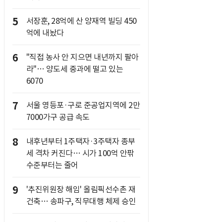
5
서장훈, 28억에 산 양재역 빌딩 450
억에 내놨다
6
"직접 농사 안 지으면 내년까지 팔아
라"… 양도세 중과에 떨고 있는
6070
7
서울 영등포·구로 준공업지역에 2만
7000가구 공급 속도
8
내후년부터 1주택자·3주택자 종부
세 격차 커진다… 시가 100억 안팎
수준부터는 줄어
9
'추진위원장 해임' 올림픽선수촌 재
건축… 송파구, 직무대행 체제 승인