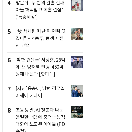
4
방은희 "두 번의 결혼 실패..
아들 허락받고 이혼 결심"
('특종세상')
5
"故 서세원 떠난 뒤 연락 끊
겼다"…서동주, 동생과 절
연 고백
6
'착한 건물주' 서장훈, 28억
에 산 '양재역 빌딩' 450억
원에 내놨다 [핫피플]
7
[사진]윤승아, 남편 김무열
어깨에 기대어
8
초등생 딸, AI 챗봇과 나눈
은밀한 내용에 충격…성적
대화에 노출된 아이들 (PD
수첩)