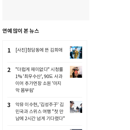
연예 많이 본 뉴스
1
[사진]청담동에 뜬 김희애
2
"더럽게 재미없다" 시청률
1% '최우수산', 90도 사과
이어 추가연장 소원 '마지
막 몸부림'
3
악뮤 이수현, '김성주子' 김
민국과 스위스 여행 "첫 만
남에 2시간 넘게 기다렸다"