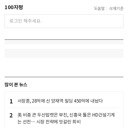
100자평
도움말
삭제기준
많이 본 뉴스
1
서장훈, 28억에 산 양재역 빌딩 450억에 내놨다
2
美 비중 큰 두산밥캣은 부진, 신흥국 뚫은 HD건설기계
는 선전… 시장 전략에 엇갈린 희비