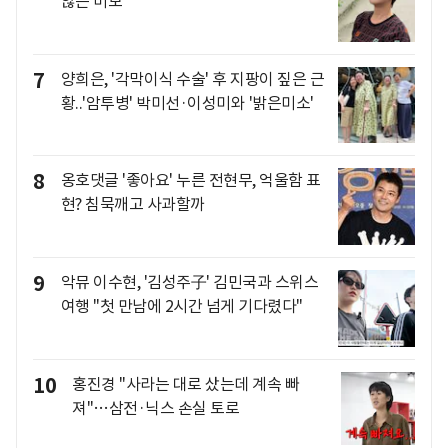
않는 미모
7
양희은, '각막이식 수술' 후 지팡이 짚은 근
황..'암투병' 박미선·이성미와 '밝은미소'
8
옹호댓글 '좋아요' 누른 전현무, 억울함 표
현? 침묵깨고 사과할까
9
악뮤 이수현, '김성주子' 김민국과 스위스
여행 "첫 만남에 2시간 넘게 기다렸다"
10
홍진경 "사라는 대로 샀는데 계속 빠
져"…삼전·닉스 손실 토로