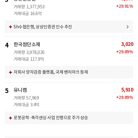
+
29.91
%
거래량
1,377,953
거래대금
16.6억
Sh수협은행, 상상인증권 인수 추진
3,020
4
한국첨단소재
+
29.89
%
거래량
3,978,026
거래대금
117.9억
자회사 양자검증 플랫폼, 국제 벤치마크 등재
5,910
5
유니켐
+
29.89
%
거래량
57,969
거래대금
3.4억
로봇공학·촉각센싱 사업 진행으로 주가 상승