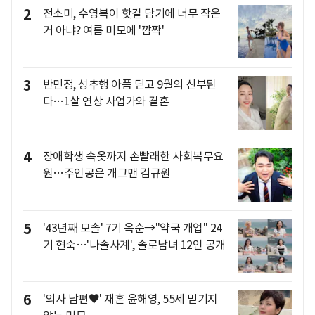
2
전소미, 수영복이 핫걸 담기에 너무 작은
거 아냐? 여름 미모에 '깜짝'
3
반민정, 성추행 아픔 딛고 9월의 신부된
다…1살 연상 사업가와 결혼
4
장애학생 속옷까지 손빨래한 사회복무요
원…주인공은 개그맨 김규원
5
'43년째 모솔' 7기 옥순→"약국 개업" 24
기 현숙…'나솔사계', 솔로남녀 12인 공개
6
'의사 남편♥' 재혼 윤해영, 55세 믿기지