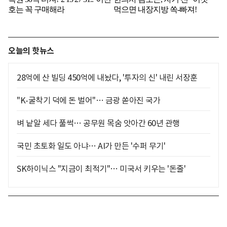
오늘의 핫뉴스
28억에 산 빌딩 450억에 내놨다, '투자의 신' 내린 서장훈
"K-굴착기 덕에 돈 벌어"… 금광 쏟아진 국가
벼 낱알 세다 풀썩… 공무원 목숨 앗아간 60년 관행
국민 초토화 일도 아냐… AI가 만든 '수퍼 무기'
SK하이닉스 "지금이 최적기"… 미국서 키우는 '돈줄'