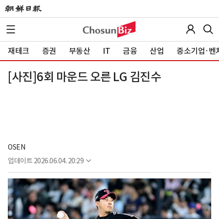
재테크
증권
부동산
IT
금융
산업
중소기업·벤
[사진]6회 마운드 오른 LG 김진수
OSEN
업데이트
2026.06.04. 20:29