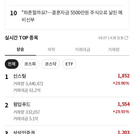
10
"파혼할까요?…결혼자금 5500만원 주식으로 날린 예
비신부
실시간 TOP 종목
08.07 14:38
장중
상승
하락
거래대금
거래량
전체
코스피
코스닥
ETF
1,852
1
신스틸
+
29.96
%
거래량
3,440,472
거래대금
61.2억
1,554
2
윙입푸드
+
29.93
%
거래량
332,057
거래대금
5.1억
1,203
3
상상인증권