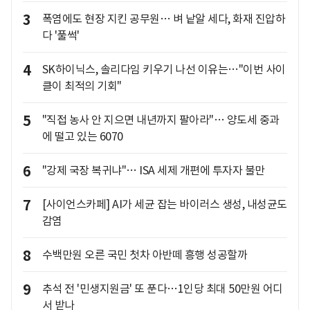
3
폭염에도 현장 지킨 공무원… 벼 낱알 세다, 화재 진압하
다 '풀썩'
4
SK하이닉스, 솔리다임 키우기 나선 이유는…"이번 사이
클이 최적의 기회"
5
"직접 농사 안 지으면 내년까지 팔아라"… 양도세 중과
에 떨고 있는 6070
6
"강제 국장 복귀냐"… ISA 세제 개편에 투자자 불만
7
[사이언스카페] AI가 세균 잡는 바이러스 생성, 내성균도
감염
8
수백만원 오른 국민 첫차 아반떼 흥행 성공할까
9
추석 전 '민생지원금' 또 푼다…1인당 최대 50만원 어디
서 받나