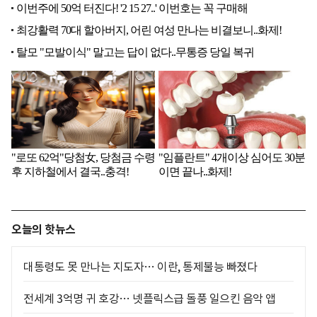
오늘의 핫뉴스
대통령도 못 만나는 지도자… 이란, 통제불능 빠졌다
전세계 3억명 귀 호강… 넷플릭스급 돌풍 일으킨 음악 앱