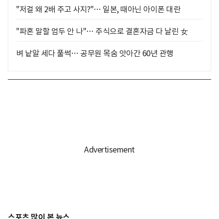
"저걸 왜 2배 주고 사지?"… 일본, 때아닌 아이폰 대란
"파혼 말할 엄두 안 나"… 주식으로 결혼자금 다 날린 女
벼 낱알 세다 풀썩… 공무원 목숨 앗아간 60년 관행
스포츠 많이 본 뉴스