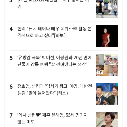
3
키
4
현리 "日서 태어나 배우 데뷔…韓 활동 본
격적으로 하고 싶다"[화보]
5
'유방암 극복' 박미선, 이봉원과 20년 만에
단둘이 강릉 여행 "잘 견뎌냈다는 생각"
6
정호영, 샘킴과 '믹서기 광고' 야망..대반전
샘킴 "많이 들어왔다" (라스)
7
'의사 남편♥' 재혼 윤해영, 55세 믿기지
않는 미모