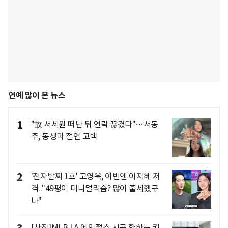
연예 많이 본 뉴스
1
"故 서세원 떠난 뒤 연락 끊겼다"…서동
주, 동생과 절연 고백
2
'전자발찌 1호' 고영욱, 이번엔 이지혜 저
격.."49평이 미니멀리즘? 많이 출세했구
나"
[사진]MLB LA 에인절스 시구 향하는 키