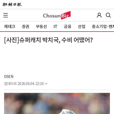
재테크
증권
부동산
IT
금융
산업
중소기업·벤
[사진]슈퍼캐치 박치국, 수비 어땠어?
OSEN
업데이트
2026.06.04. 22:20