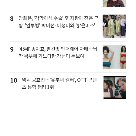
8
양희은, '각막이식 수술' 후 지팡이 짚은 근
황..'암투병' 박미선·이성미와 '밝은미소'
9
'45세' 송지효, 빨간맛 언더웨어 자태…납
작 복부에 가느다란 각선미 돋보여
10
역시 공효진…'유부녀 킬러', OTT 콘텐
츠 통합 랭킹 1위