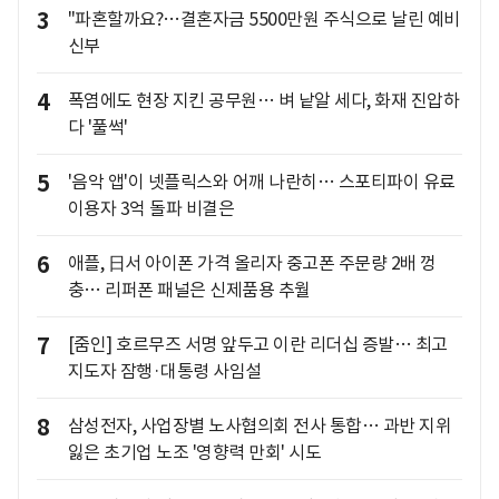
3
"파혼할까요?…결혼자금 5500만원 주식으로 날린 예비
신부
4
폭염에도 현장 지킨 공무원… 벼 낱알 세다, 화재 진압하
다 '풀썩'
5
'음악 앱'이 넷플릭스와 어깨 나란히… 스포티파이 유료
이용자 3억 돌파 비결은
6
애플, 日서 아이폰 가격 올리자 중고폰 주문량 2배 껑
충… 리퍼폰 패널은 신제품용 추월
7
[줌인] 호르무즈 서명 앞두고 이란 리더십 증발… 최고
지도자 잠행·대통령 사임설
8
삼성전자, 사업장별 노사협의회 전사 통합… 과반 지위
잃은 초기업 노조 '영향력 만회' 시도