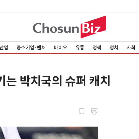
산업
중소기업·벤처
바이오
유통
정책
정치
사회
넘기는 박치국의 슈퍼 캐치