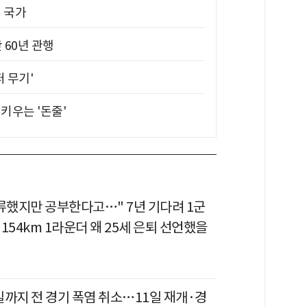
진 국가
 60년 관행
퍼 무기'
키우는 '돈줄'
만류했지만 공부한다고…" 7년 기다려 1군
154km 1라운더 왜 25세 은퇴 선언했을
일까지 전 경기 폭염 취소…11일 재개·경