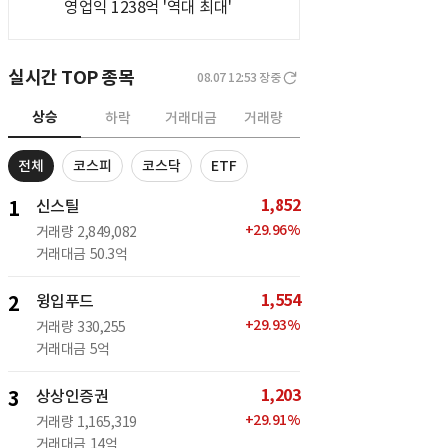
영업익 1238억 '역대 최대'
실시간 TOP 종목
08.07 12:53
장중
상승
하락
거래대금
거래량
전체
코스피
코스닥
ETF
1,852
1
신스틸
+
29.96
%
거래량
2,849,082
거래대금
50.3억
1,554
2
윙입푸드
+
29.93
%
거래량
330,255
거래대금
5억
1,203
3
상상인증권
+
29.91
%
거래량
1,165,319
거래대금
14억