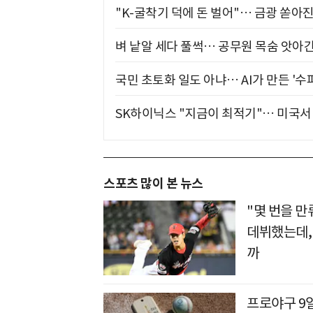
"K-굴착기 덕에 돈 벌어"… 금광 쏟아
벼 낱알 세다 풀썩… 공무원 목숨 앗아간
국민 초토화 일도 아냐… AI가 만든 '수
SK하이닉스 "지금이 최적기"… 미국서 
스포츠 많이 본 뉴스
"몇 번을 
데뷔했는데, 
까
프로야구 9