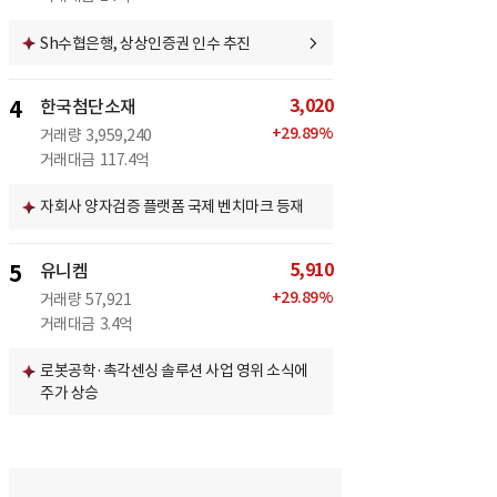
Sh수협은행, 상상인증권 인수 추진
3,020
4
한국첨단소재
+
29.89
%
거래량
3,959,240
거래대금
117.4억
자회사 양자검증 플랫폼 국제 벤치마크 등재
5,910
5
유니켐
+
29.89
%
거래량
57,921
거래대금
3.4억
로봇공학·촉각센싱 솔루션 사업 영위 소식에
주가 상승