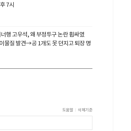
후 7시
이너행 고우석, 왜 부정투구 논란 휩싸였
이물질 발견→공 1개도 못 던지고 퇴장 명
도움말
삭제기준