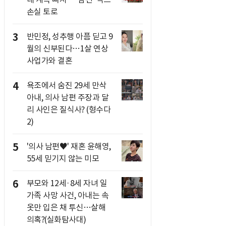
손실 토로
3
반민정, 성추행 아픔 딛고 9
월의 신부된다…1살 연상
사업가와 결혼
4
욕조에서 숨진 29세 만삭
아내, 의사 남편 주장과 달
리 사인은 질식사? (형수다
2)
5
'의사 남편♥' 재혼 윤해영,
55세 믿기지 않는 미모
6
부모와 12세·8세 자녀 일
가족 사망 사건, 아내는 속
옷만 입은 채 투신…살해
의혹?(실화탐사대)