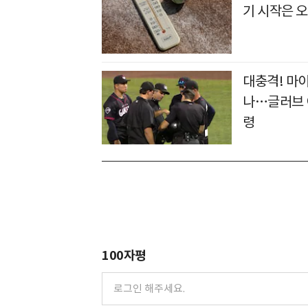
기 시작은 오
대충격! 마
나…글러브 
령
100자평