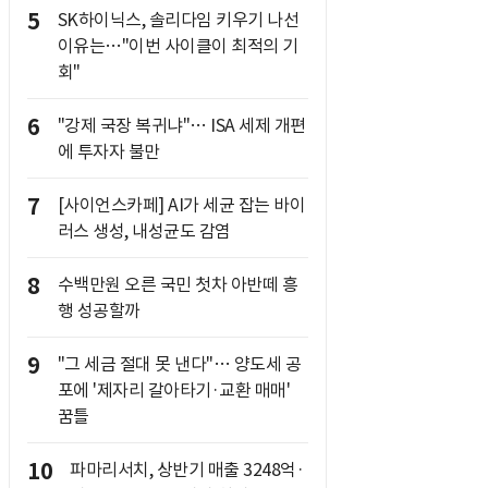
5
SK하이닉스, 솔리다임 키우기 나선
이유는…"이번 사이클이 최적의 기
회"
6
"강제 국장 복귀냐"… ISA 세제 개편
에 투자자 불만
7
[사이언스카페] AI가 세균 잡는 바이
러스 생성, 내성균도 감염
8
수백만원 오른 국민 첫차 아반떼 흥
행 성공할까
9
"그 세금 절대 못 낸다"… 양도세 공
포에 '제자리 갈아타기·교환 매매'
꿈틀
10
파마리서치, 상반기 매출 3248억·