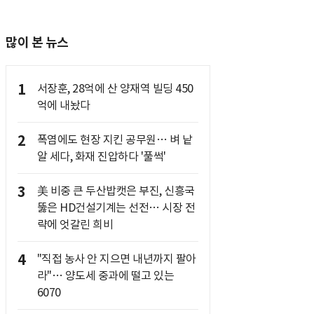
많이 본 뉴스
1
서장훈, 28억에 산 양재역 빌딩 450
억에 내놨다
2
폭염에도 현장 지킨 공무원… 벼 낱
알 세다, 화재 진압하다 '풀썩'
3
美 비중 큰 두산밥캣은 부진, 신흥국
뚫은 HD건설기계는 선전… 시장 전
략에 엇갈린 희비
4
"직접 농사 안 지으면 내년까지 팔아
라"… 양도세 중과에 떨고 있는
6070