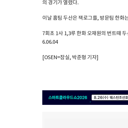
의 경기가 열렸다.
이날 홈팀 두산은 잭로그를, 방문팀 한화
7회초 1사 1,3루 한화 오재원의 번트때 두
6.06.04
[OSEN=잠실, 박준형 기자]