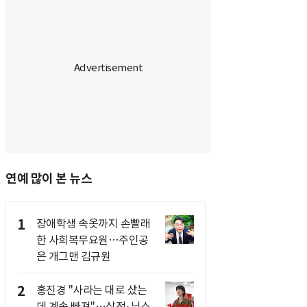
연예 많이 본 뉴스
1
장애학생 속옷까지 손빨래
한 사회복무요원…주인공
은 개그맨 김규원
2
홍진경 "사라는 대로 샀는
데 계속 빠져"…삼전·닉스