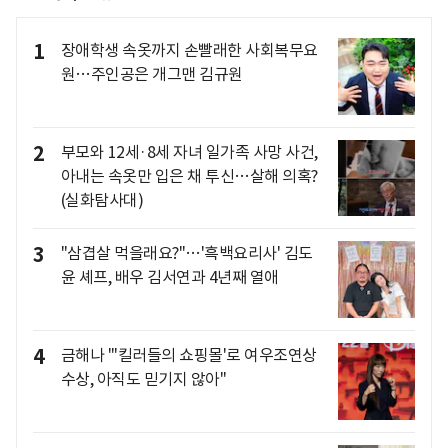
1
장애학생 속옷까지 손빨래한 사회복무요
원…주인공은 개그맨 김규원
2
부모와 12세·8세 자녀 일가족 사망 사건,
아내는 속옷만 입은 채 투신…살해 의혹?
(실화탐사대)
3
"삼겹살 먹을래요?"…'흑백요리사' 김도
윤 셰프, 배우 김서연과 4년째 열애
4
금해나 "'킬러들의 쇼핑몰'로 여우조연상
수상, 아직도 믿기지 않아"