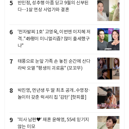
5
반민정, 성추행 아픔 딛고 9월의 신부된
다…1살 연상 사업가와 결혼
6
'전자발찌 1호' 고영욱, 이번엔 이지혜 저
격.."49평이 미니멀리즘? 많이 출세했구
나"
7
태풍으로 눈앞 가족 손 놓친 순간에 산다
라박 오열 "평생의 괴로움" (꼬꼬무)
8
박진영, 연년생 두 딸 최초 공개..수영장·
놀이터 갖춘 럭셔리 집 '감탄' [핫피플]
9
'의사 남편♥' 재혼 윤해영, 55세 믿기지
않는 미모