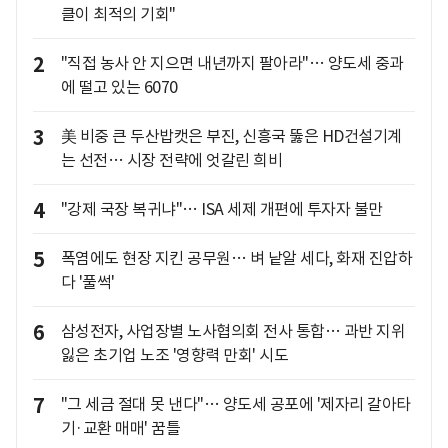
클이 최적의 기회"
2
"직접 농사 안 지으면 내년까지 팔아라"… 양도세 중과
에 떨고 있는 6070
3
美 비중 큰 두산밥캣은 부진, 신흥국 뚫은 HD건설기계
는 선전… 시장 전략에 엇갈린 희비
4
"강제 국장 복귀냐"… ISA 세제 개편에 투자자 불만
5
폭염에도 현장 지킨 공무원… 벼 낱알 세다, 화재 진압하
다 '풀썩'
6
삼성전자, 사업장별 노사협의회 전사 통합… 과반 지위
잃은 초기업 노조 '영향력 만회' 시도
7
"그 세금 절대 못 낸다"… 양도세 공포에 '제자리 갈아타
기·교환 매매' 꿈틀