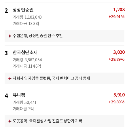
1,203
2
상상인증권
+
29.91
%
거래량
1,103,040
거래대금
13.3억
수협은행, 상상인증권 인수 추진
3,020
3
한국첨단소재
+
29.89
%
거래량
3,867,054
거래대금
114.6억
자회사 양자검증 플랫폼, 국제 벤치마크 공식 등재
5,910
4
유니켐
+
29.89
%
거래량
50,471
거래대금
3억
로봇공학·촉각센싱 사업 진출로 상한가 기록