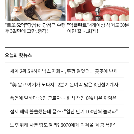
오늘의 핫뉴스
세계 2위 SK하이닉스 자회사, 뚜껑 열었더니 곳곳에 난제
"美 말고 여기가 노다지" 2분기 돈벼락 맞은 K건설기계사
폭염에 일하다 숨진 근로자… 회사 책임 0% 나온 까닭은
절세 혜택 쏠쏠했는데 끝?… "일단 만기 100년씩 늘려라"
노후 위해 사둔 땅도 팔라? 6070에게 닥쳐올 '세금 폭탄'