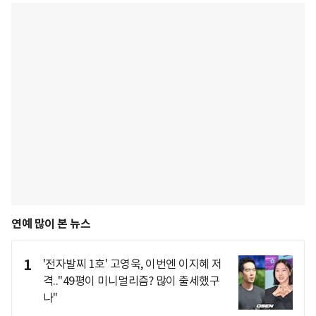
연예 많이 본 뉴스
1
'전자발찌 1호' 고영욱, 이번엔 이지혜 저
격.."49평이 미니멀리즘? 많이 출세했구
나"