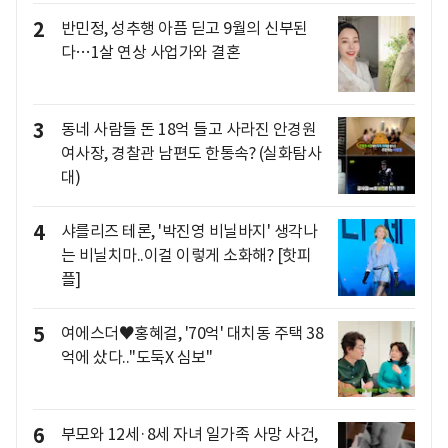
2
반민정, 성추행 아픔 딛고 9월의 신부된
다…1살 연상 사업가와 결혼
3
동네 사람들 돈 18억 들고 사라진 안경원
여사장, 경찰관 남편도 한통속? (실화탐사
대)
4
샤를리즈 테론, '박진영 비닐바지' 생각나
는 비닐치마..이걸 이렇게 소화해? [핫피
플]
5
여에스더♥홍혜걸, '70억' 대치동 주택 38
억에 샀다.."도둑X 심보"
6
부모와 12세·8세 자녀 일가족 사망 사건,