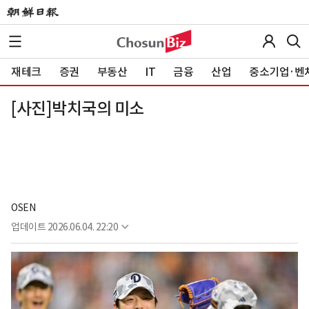
재테크
증권
부동산
IT
금융
산업
중소기업·벤
[사진]박치국의 미소
OSEN
업데이트
2026.06.04. 22:20