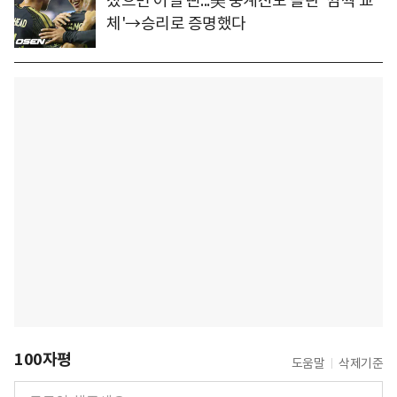
졌으면 어쩔 뻔...美 중계진도 놀란 '깜짝 교
체'→승리로 증명했다
100자평
도움말
삭제기준