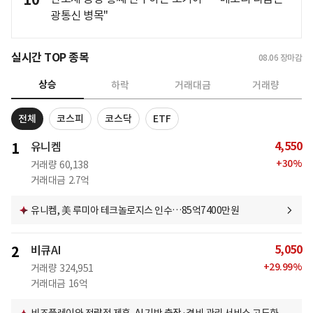
10
광통신 병목"
실시간 TOP 종목
08.06
장마감
상승
하락
거래대금
거래량
전체
코스피
코스닥
ETF
4,550
1
유니켐
+
30
%
거래량
60,138
거래대금
2.7억
유니켐, 美 루미아 테크놀로지스 인수…85억7400만원
5,050
2
비큐AI
+
29.99
%
거래량
324,951
거래대금
16억