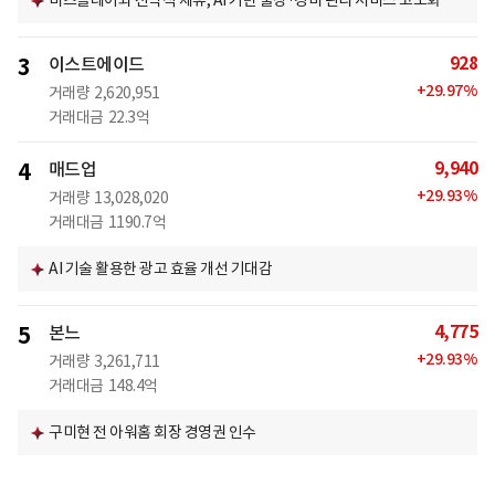
비즈플레이와 전략적 제휴, AI 기반 출장·경비 관리 서비스 고도화
928
3
이스트에이드
+
29.97
%
거래량
2,620,951
거래대금
22.3억
9,940
4
매드업
+
29.93
%
거래량
13,028,020
거래대금
1190.7억
AI 기술 활용한 광고 효율 개선 기대감
4,775
5
본느
+
29.93
%
거래량
3,261,711
거래대금
148.4억
구미현 전 아워홈 회장 경영권 인수