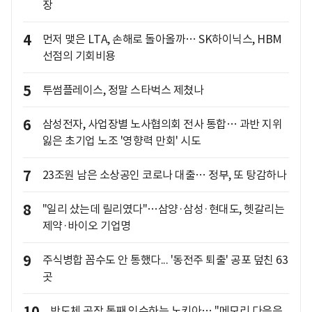
장
4
먼저 맺은 LTA, 손해로 돌아올까… SK하이닉스, HBM
선점의 기회비용
5
투썸플레이스, 정말 스타벅스 제쳤나
6
삼성전자, 사업장별 노사협의회 전사 통합… 과반 지위
잃은 초기업 노조 '영향력 만회' 시도
7
23조원 남은 소상공인 코로나 대출… 정부, 또 탕감하나
8
"일리 샀는데 릴리였다"…삼양·삼성·현대도, 헷갈리는
제약·바이오 기업명
9
주식병합 꼼수도 안 통했다... '동전주 퇴출' 공포 덮친 63
곳
반도체 공장 통째 인수하는 노키아… "메모리 다음은