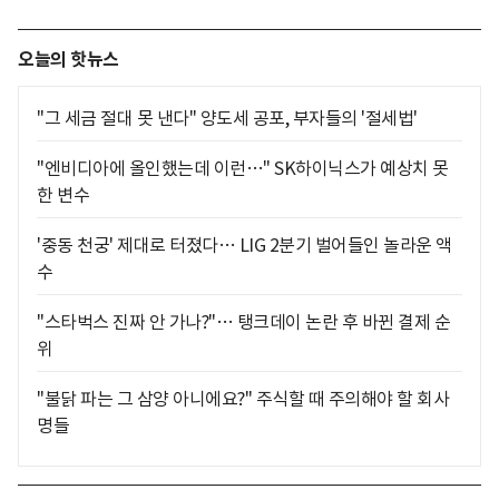
오늘의 핫뉴스
"그 세금 절대 못 낸다" 양도세 공포, 부자들의 '절세법'
"엔비디아에 올인했는데 이런…" SK하이닉스가 예상치 못
한 변수
'중동 천궁' 제대로 터졌다… LIG 2분기 벌어들인 놀라운 액
수
"스타벅스 진짜 안 가나?"… 탱크데이 논란 후 바뀐 결제 순
위
"불닭 파는 그 삼양 아니에요?" 주식할 때 주의해야 할 회사
명들