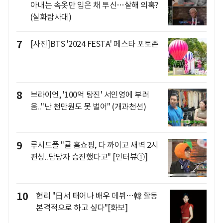
아내는 속옷만 입은 채 투신…살해 의혹?
(실화탐사대)
7
[사진]BTS '2024 FESTA' 페스타 포토존
8
브라이언, '100억 탕진' 서인영에 부러
움.."난 천만원도 못 벌어" (개과천선)
9
루시드폴 "귤 홈쇼핑, 다 까이고 새벽 2시
편성..담당자 승진했다고" [인터뷰①]
10
현리 "日서 태어나 배우 데뷔…韓 활동
본격적으로 하고 싶다"[화보]