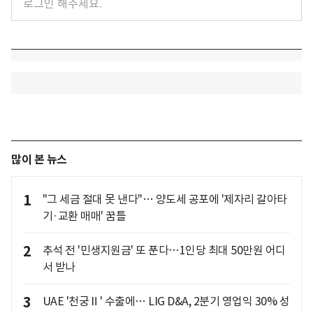
많이 본 뉴스
1
"그 세금 절대 못 낸다"… 양도세 공포에 '제자리 갈아타
기·교환 매매' 꿈틀
2
추석 전 '민생지원금' 또 푼다…1인당 최대 50만원 어디
서 받나
3
UAE '천궁Ⅱ' 수출에… LIG D&A, 2분기 영업익 30% 성