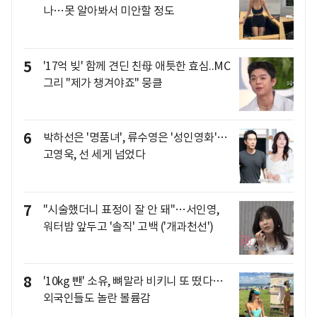
나…못 알아봐서 미안할 정도
5
'17억 빚' 함께 견딘 친母 애틋한 효심..MC
그리 "제가 챙겨야죠" 뭉클
6
박하선은 '명품녀', 류수영은 '성인영화'…
고영욱, 선 세게 넘었다
7
"시술했더니 표정이 잘 안 돼"…서인영,
워터밤 앞두고 '솔직' 고백 ('개과천선')
8
'10kg 뺀' 소유, 뼈말라 비키니 또 떴다…
외국인들도 놀란 볼륨감