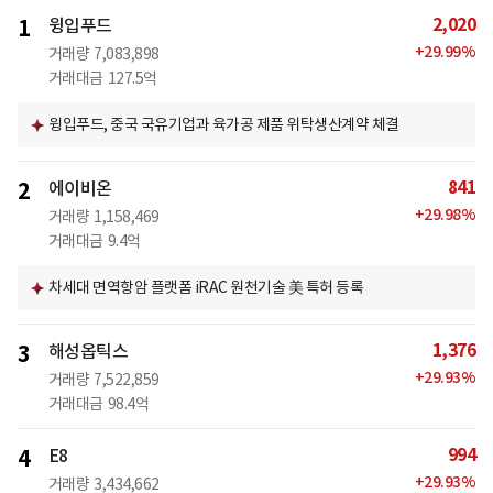
2,020
1
윙입푸드
+
29.99
%
거래량
7,083,898
거래대금
127.5억
윙입푸드, 중국 국유기업과 육가공 제품 위탁생산계약 체결
841
2
에이비온
+
29.98
%
거래량
1,158,469
거래대금
9.4억
차세대 면역항암 플랫폼 iRAC 원천기술 美 특허 등록
1,376
3
해성옵틱스
+
29.93
%
거래량
7,522,859
거래대금
98.4억
994
4
E8
+
29.93
%
거래량
3,434,662