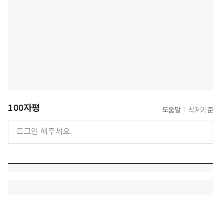
100자평
도움말
삭제기준