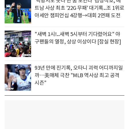
'박항서도 못다 한 꿈 보인다' 김상식호, 베
트남 사상 최초 '22G 무패' 대기록...조 1위로
아세안 챔피언십 4강행→대회 2연패 도전
"새벽 1시!...새벽 5시부터 기다렸어요" 야
구팬들의 열정, 상상 이상이다 [잠실 현장]
93년 만에 진기록, 오타니 괴력 어디까지일
까…美매체 극찬 "MLB 역사상 최고 공격
시즌"