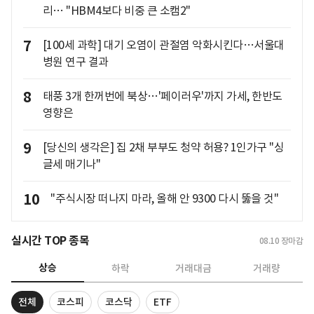
리… "HBM4보다 비중 큰 소캠2"
7
[100세 과학] 대기 오염이 관절염 악화시킨다…서울대
병원 연구 결과
8
태풍 3개 한꺼번에 북상…'페이러우'까지 가세, 한반도
영향은
9
[당신의 생각은] 집 2채 부부도 청약 허용? 1인가구 "싱
글세 매기나"
10
"주식시장 떠나지 마라, 올해 안 9300 다시 뚫을 것"
실시간 TOP 종목
08.10
장마감
상승
하락
거래대금
거래량
전체
코스피
코스닥
ETF