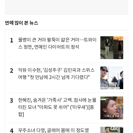
연예 많이 본 뉴스
1
물병이 큰 거야 팔뚝이 얇은 거야…트와이
스 정연, 연예인 다이어트의 정석
2
악뮤 이수현, '김성주子' 김민국과 스위스
여행 "첫 만남에 2시간 넘게 기다렸다"
3
한혜진, 숨겨온 '가족사' 고백..점사에 눈물
터진 모녀 "아파도 못 쉬어" ('미우새')[종
합]
4
우주소녀 다영, 글래머 몸매 이 정도였