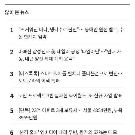
많이 본 뉴스
1
"뜨거워진 바다, 냉각수로 불안"… 동해안 원전 벨트, 수
온 한계치 임박
2
바빠진 삼성전자 美 테일러 공장 '타임라인'…"연내 가
동, 내년 양산 확대 계획 윤곽"
3
[비즈톡톡] 스마트워치를 펼치니 폴더블폰으로 변신…
모토로라의 이색 특허
4
코인 프로젝트 3번 실패한 싸이월드, 또 신규 사업 발표
5
[단독] 23억 아파트 3채 보유세… 서울 4854만원, 뉴욕
3959만원
6
'본격 출하' 엔비디아 베라 루빈, 원가의 62%는 메모