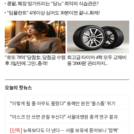
오늘의 핫뉴스
"이렇게 될 줄 아무도 몰랐다" 동해안 원전 '올스톱' 위기
"마스크 안 쓰면 관절 쑤신다" 서울대병원 충격 연구 결과
[단독]
뉴욕보다도 더 낸다… 서울 보유세 뜯어보니 '깜짝'