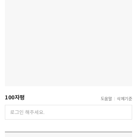
100자평
도움말
삭제기준