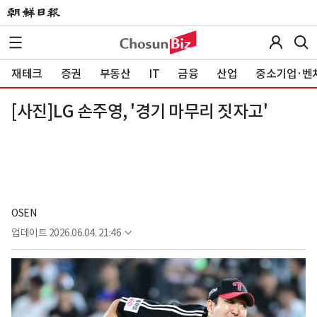
재테크
증권
부동산
IT
금융
산업
중소기업·벤
[사진]LG 손주영, '경기 마무리 짓자고'
OSEN
업데이트
2026.06.04. 21:46