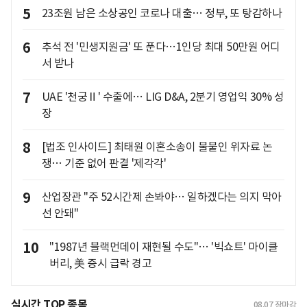
5
23조원 남은 소상공인 코로나 대출… 정부, 또 탕감하나
6
추석 전 '민생지원금' 또 푼다…1인당 최대 50만원 어디
서 받나
7
UAE '천궁Ⅱ' 수출에… LIG D&A, 2분기 영업익 30% 성
장
8
[법조 인사이드] 최태원 이혼소송이 불붙인 위자료 논
쟁… 기준 없어 판결 '제각각'
9
산업장관 "주 52시간제 손봐야… 일하겠다는 의지 막아
선 안돼"
10
"1987년 블랙먼데이 재현될 수도"… '빅쇼트' 마이클
버리, 美 증시 급락 경고
실시간 TOP 종목
08.07
장마감