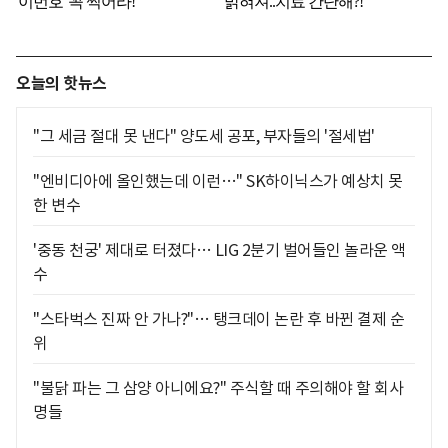
오늘의 핫뉴스
"그 세금 절대 못 낸다" 양도세 공포, 부자들의 '절세법'
"엔비디아에 올인했는데 이런…" SK하이닉스가 예상치 못
한 변수
'중동 천궁' 제대로 터졌다… LIG 2분기 벌어들인 놀라운 액
수
"스타벅스 진짜 안 가나?"… 탱크데이 논란 후 바뀐 결제 순
위
"불닭 파는 그 삼양 아니에요?" 주식할 때 주의해야 할 회사
명들