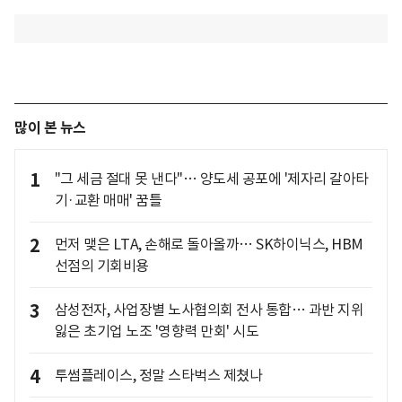
많이 본 뉴스
1
"그 세금 절대 못 낸다"… 양도세 공포에 '제자리 갈아타
기·교환 매매' 꿈틀
2
먼저 맺은 LTA, 손해로 돌아올까… SK하이닉스, HBM
선점의 기회비용
3
삼성전자, 사업장별 노사협의회 전사 통합… 과반 지위
잃은 초기업 노조 '영향력 만회' 시도
4
투썸플레이스, 정말 스타벅스 제쳤나