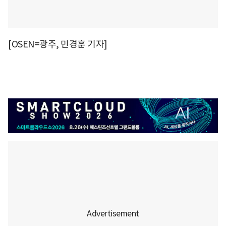
[OSEN=광주, 민경훈 기자]