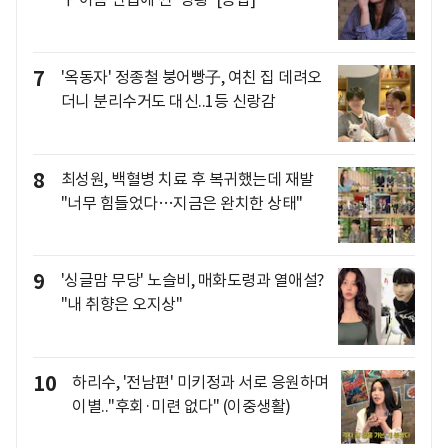
7
'옥동자' 정종철 붕어빵子, 여친 집 데려오
더니 분리수거도 대신..1등 신랑감
8
최성원, 백혈병 치료 후 복귀했는데 재발
"너무 힘들었다…지금은 완치한 상태"
9
'싱글맘 무당' 노슬비, 매화도령과 열애설?
"내 취향은 오지상"
10
하리수, '전남편' 미키정과 서로 응원하며
이별.."후회·미련 없다" (이중생활)