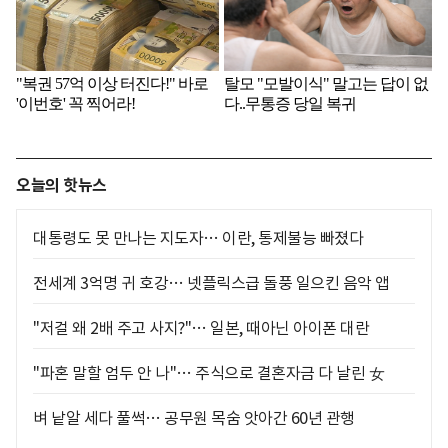
오늘의 핫뉴스
대통령도 못 만나는 지도자… 이란, 통제불능 빠졌다
전세계 3억명 귀 호강… 넷플릭스급 돌풍 일으킨 음악 앱
"저걸 왜 2배 주고 사지?"… 일본, 때아닌 아이폰 대란
"파혼 말할 엄두 안 나"… 주식으로 결혼자금 다 날린 女
벼 낱알 세다 풀썩… 공무원 목숨 앗아간 60년 관행