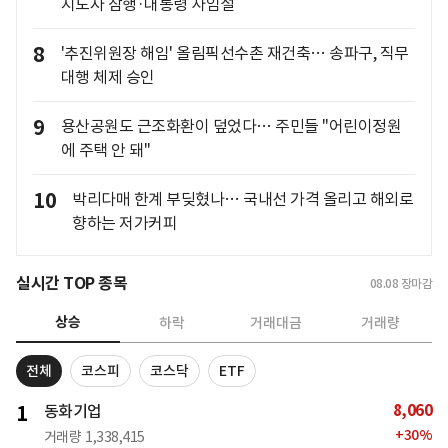
지도자 잠행·대통령 사임설
8
'추진위원장 해임' 올림픽선수촌 재건축… 송파구, 직무
대행 체제 승인
9
용산공원도 근조화환이 덮었다… 주민들 "어린이정원
에 주택 안 돼"
10
박리다매 한계 부딪혔나… 국내선 가격 올리고 해외로
향하는 저가커피
실시간 TOP 종목
08.08
장마감
상승
하락
거래대금
거래량
전체
코스피
코스닥
ETF
8,060
1
동화기업
+
30
%
거래량
1,338,415