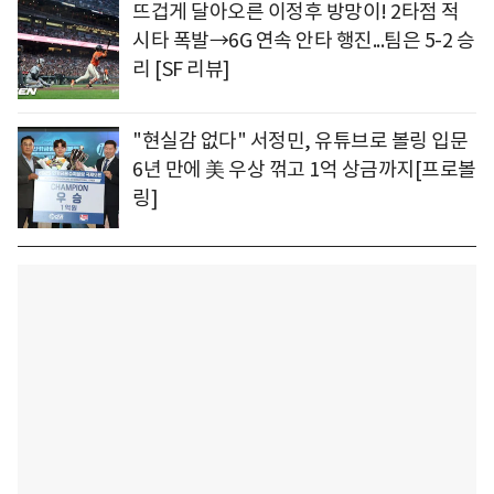
뜨겁게 달아오른 이정후 방망이! 2타점 적
시타 폭발→6G 연속 안타 행진...팀은 5-2 승
리 [SF 리뷰]
"현실감 없다" 서정민, 유튜브로 볼링 입문
6년 만에 美 우상 꺾고 1억 상금까지[프로볼
링]