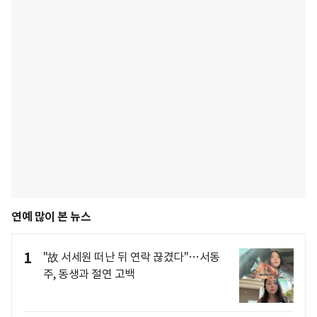
연예 많이 본 뉴스
1
"故 서세원 떠난 뒤 연락 끊겼다"…서동
주, 동생과 절연 고백