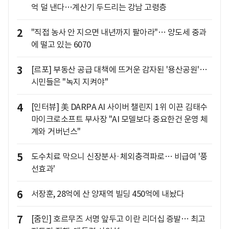
억 덜 낸다…계산기 두드리는 강남 고령층
2
"직접 농사 안 지으면 내년까지 팔아라"… 양도세 중과
에 떨고 있는 6070
3
[르포] 부동산 공급 대책에 뜨거운 감자된 '용산공원'…
시민들은 "녹지 지켜야"
4
[인터뷰] 美 DARPA AI 사이버 챌린지 1위 이끈 김태수
마이크로소프트 부사장 "AI 모델보다 중요한건 운영 체
계와 거버넌스"
5
도수치료 막으니 신장분사·체외충격파로… 비급여 '풍
선효과'
6
서장훈, 28억에 산 양재역 빌딩 450억에 내놨다
7
[줌인] 호르무즈 서명 앞두고 이란 리더십 증발… 최고