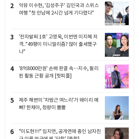
2
악뮤 이수현, '김성주子' 김민국과 스위스
여행 "첫 만남에 2시간 넘게 기다렸다"
3
'전자발찌 1호' 고영욱, 이번엔 이지혜 저
격.."49평이 미니멀리즘? 많이 출세했구
나"
4
'8억8000만원' 손배 판결 속…지수, 필리
핀 활동 근황 공개 [핫피플]
5
제주 해변의 '차범근 며느리'가 왜이리 예
뻐? 한채아, 청량미 뿜뿜
6
"이도현!!!" 임지연, 공개연애 중인 남자친
구 이름 언급에 찐 '당황' [종합]