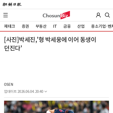
재테크
증권
부동산
IT
금융
산업
중소기업·벤
[사진]박세진,'형 박세웅에 이어 동생이
던진다'
OSEN
업데이트
2026.06.04. 20:40