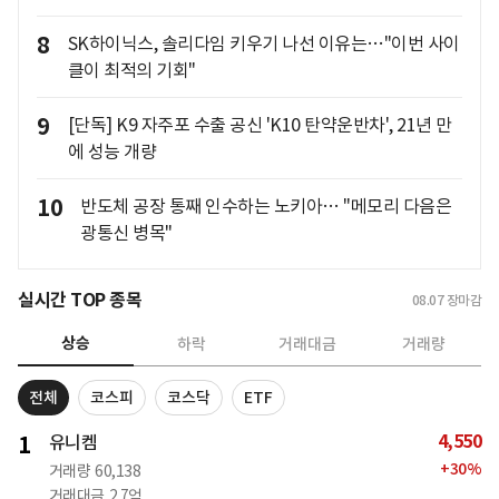
8
SK하이닉스, 솔리다임 키우기 나선 이유는…"이번 사이
클이 최적의 기회"
9
[단독] K9 자주포 수출 공신 'K10 탄약운반차', 21년 만
에 성능 개량
10
반도체 공장 통째 인수하는 노키아… "메모리 다음은
광통신 병목"
실시간 TOP 종목
08.07
장마감
상승
하락
거래대금
거래량
전체
코스피
코스닥
ETF
4,550
1
유니켐
+
30
%
거래량
60,138
거래대금
2.7억