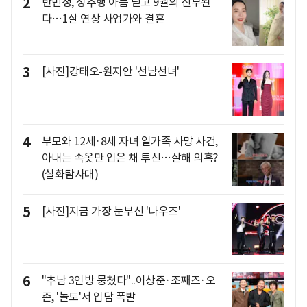
2
반민정, 성추행 아픔 딛고 9월의 신부된
다…1살 연상 사업가와 결혼
3
[사진]강태오-원지안 '선남선녀'
4
부모와 12세·8세 자녀 일가족 사망 사건,
아내는 속옷만 입은 채 투신…살해 의혹?
(실화탐사대)
5
[사진]지금 가장 눈부신 '나우즈'
6
"추남 3인방 뭉쳤다"..이상준·조째즈·오
존, '놀토'서 입담 폭발