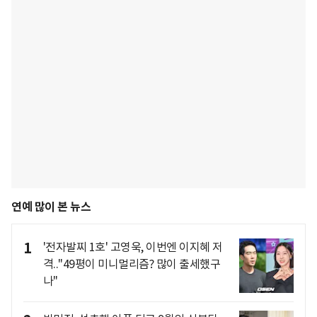
연예 많이 본 뉴스
1
'전자발찌 1호' 고영욱, 이번엔 이지혜 저
격.."49평이 미니멀리즘? 많이 출세했구
나"