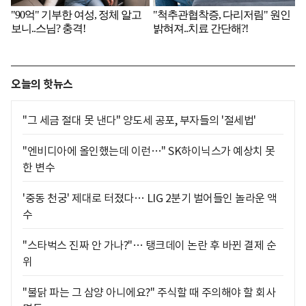
오늘의 핫뉴스
"그 세금 절대 못 낸다" 양도세 공포, 부자들의 '절세법'
"엔비디아에 올인했는데 이런…" SK하이닉스가 예상치 못
한 변수
'중동 천궁' 제대로 터졌다… LIG 2분기 벌어들인 놀라운 액
수
"스타벅스 진짜 안 가나?"… 탱크데이 논란 후 바뀐 결제 순
위
"불닭 파는 그 삼양 아니에요?" 주식할 때 주의해야 할 회사