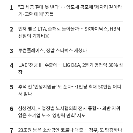
1
"그 세금 절대 못 낸다"… 양도세 공포에 '제자리 갈아타
기·교환 매매' 꿈틀
2
먼저 맺은 LTA, 손해로 돌아올까… SK하이닉스, HBM
선점의 기회비용
3
투썸플레이스, 정말 스타벅스 제쳤나
4
UAE '천궁Ⅱ' 수출에… LIG D&A, 2분기 영업익 30% 성
장
5
추석 전 '민생지원금' 또 푼다…1인당 최대 50만원 어디
서 받나
6
삼성전자, 사업장별 노사협의회 전사 통합… 과반 지위
잃은 초기업 노조 '영향력 만회' 시도
7
23조원 남은 소상공인 코로나 대출… 정부, 또 탕감하나