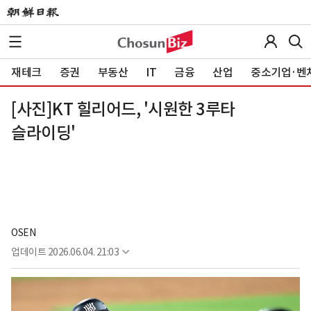
재테크
증권
부동산
IT
금융
산업
중소기업·벤
[사진]KT 힐리어드, '시원한 3루타
슬라이딩'
OSEN
업데이트
2026.06.04. 21:03