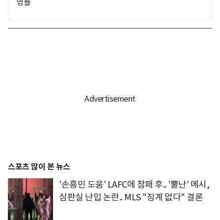
명들
스포츠 많이 본 뉴스
'손흥민 도움' LAFC에 참패 후.. '뿔난' 메시,
심판실 난입 논란.. MLS "징계 없다" 결론