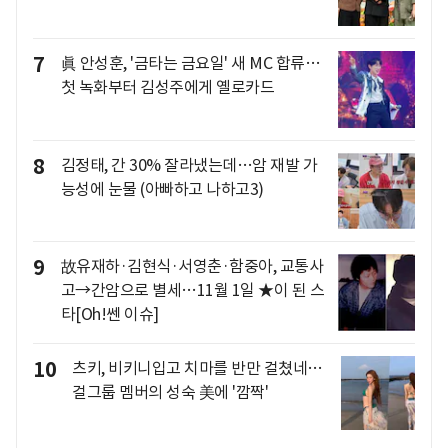
7
眞 안성훈, '금타는 금요일' 새 MC 합류…
첫 녹화부터 김성주에게 옐로카드
8
김정태, 간 30% 잘라냈는데…암 재발 가
능성에 눈물 (아빠하고 나하고3)
9
故유재하·김현식·서영춘·함중아, 교통사
고→간암으로 별세…11월 1일 ★이 된 스
타[Oh!쎈 이슈]
10
츠키, 비키니입고 치마를 반만 걸쳤네…
걸그룹 멤버의 성숙 美에 '깜짝'