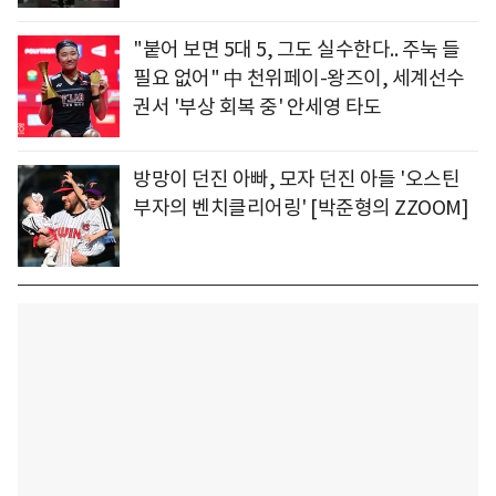
"붙어 보면 5대 5, 그도 실수한다.. 주눅 들
필요 없어" 中 천위페이-왕즈이, 세계선수
권서 '부상 회복 중' 안세영 타도
방망이 던진 아빠, 모자 던진 아들 '오스틴
부자의 벤치클리어링' [박준형의 ZZOOM]