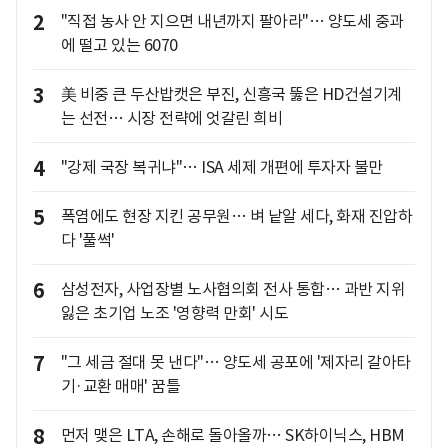
2
"직접 농사 안 지으면 내년까지 팔아라"… 양도세 중과
에 떨고 있는 6070
3
美 비중 큰 두산밥캣은 부진, 신흥국 뚫은 HD건설기계
는 선전… 시장 전략에 엇갈린 희비
4
"강제 국장 복귀냐"… ISA 세제 개편에 투자자 불만
5
폭염에도 현장 지킨 공무원… 벼 낱알 세다, 화재 진압하
다 '풀썩'
6
삼성전자, 사업장별 노사협의회 전사 통합… 과반 지위
잃은 초기업 노조 '영향력 만회' 시도
7
"그 세금 절대 못 낸다"… 양도세 공포에 '제자리 갈아타
기·교환 매매' 꿈틀
8
먼저 맺은 LTA, 손해로 돌아올까… SK하이닉스, HBM