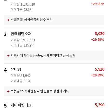
+
29.91
%
거래량
1,131,018
거래대금
13.6억
수협은행, 상상인증권 인수 추진
3,020
3
한국첨단소재
+
29.89
%
거래량
3,911,533
거래대금
115.9억
자회사 양자검증 플랫폼, 국제 벤치마크 공식 등재
5,910
4
유니켐
+
29.89
%
거래량
51,942
거래대금
3.1억
로봇공학·촉각센싱 사업 진출로 상한가 기록
5,590
5
케이피엠테크