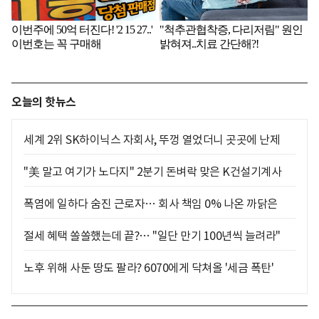
오늘의 핫뉴스
세계 2위 SK하이닉스 자회사, 뚜껑 열었더니 곳곳에 난제
"美 말고 여기가 노다지" 2분기 돈벼락 맞은 K건설기계사
폭염에 일하다 숨진 근로자… 회사 책임 0% 나온 까닭은
절세 혜택 쏠쏠했는데 끝?… "일단 만기 100년씩 늘려라"
노후 위해 사둔 땅도 팔라? 6070에게 닥쳐올 '세금 폭탄'