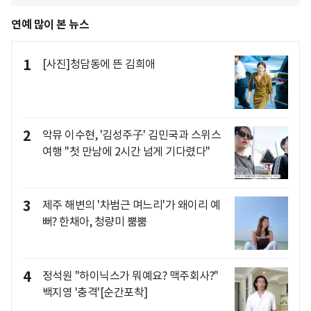
연예 많이 본 뉴스
1
[사진]청담동에 뜬 김희애
2
악뮤 이수현, '김성주子' 김민국과 스위스
여행 "첫 만남에 2시간 넘게 기다렸다"
3
제주 해변의 '차범근 며느리'가 왜이리 예
뻐? 한채아, 청량미 뿜뿜
4
정석원 "하이닉스가 뭐예요? 맥주회사?"
백지영 '충격'[순간포착]