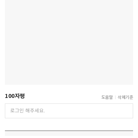
100자평
도움말
삭제기준