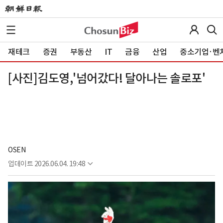
재테크
증권
부동산
IT
금융
산업
중소기업·벤
[사진]김도영,'넘어갔다! 달아나는 솔로포'
OSEN
업데이트
2026.06.04. 19:48