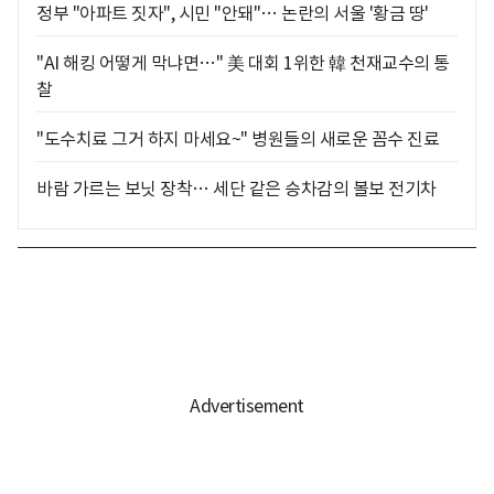
정부 "아파트 짓자", 시민 "안돼"… 논란의 서울 '황금 땅'
"AI 해킹 어떻게 막냐면…" 美 대회 1위한 韓 천재교수의 통
찰
"도수치료 그거 하지 마세요~" 병원들의 새로운 꼼수 진료
바람 가르는 보닛 장착… 세단 같은 승차감의 볼보 전기차