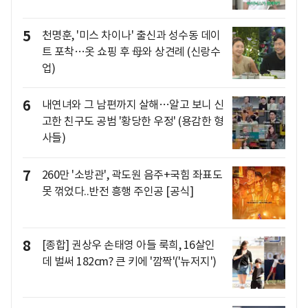
5
천명훈, '미스 차이나' 출신과 성수동 데이
트 포착…옷 쇼핑 후 母와 상견례 (신랑수
업)
6
내연녀와 그 남편까지 살해…알고 보니 신
고한 친구도 공범 '황당한 우정' (용감한 형
사들)
7
260만 '소방관', 곽도원 음주+국힘 좌표도
못 꺾었다..반전 흥행 주인공 [공식]
8
[종합] 권상우 손태영 아들 룩희, 16살인
데 벌써 182cm? 큰 키에 '깜짝'('뉴저지')