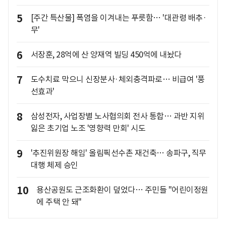
5
[주간 특산물] 폭염을 이겨내는 푸릇함… '대관령 배추·
무'
6
서장훈, 28억에 산 양재역 빌딩 450억에 내놨다
7
도수치료 막으니 신장분사·체외충격파로… 비급여 '풍
선효과'
8
삼성전자, 사업장별 노사협의회 전사 통합… 과반 지위
잃은 초기업 노조 '영향력 만회' 시도
9
'추진위원장 해임' 올림픽선수촌 재건축… 송파구, 직무
대행 체제 승인
10
용산공원도 근조화환이 덮었다… 주민들 "어린이정원
에 주택 안 돼"