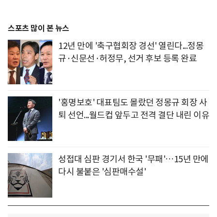
스포츠 많이 본 뉴스
12년 만에 '축구협회장 경선' 열린다...정몽
규·신문선·허정무, 선거 후보 등록 완료
'홍명보호' 대표팀도 몰랐던 정몽규 회장 사
퇴 선언...월드컵 앞두고 전격 결단 내린 이유
성접대 심판 경기서 한국 '무패'…15년 만에
다시 불붙은 '심판매수설'