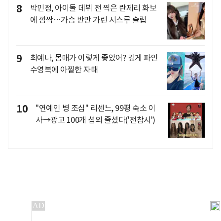
8
박민정, 아이돌 데뷔 전 찍은 란제리 화보
에 깜짝…가슴 반만 가린 시스루 슬립
9
최예나, 몸매가 이렇게 좋았어? 깊게 파인
수영복에 아찔한 자태
10
"연예인 병 조심" 리센느, 99평 숙소 이
사→광고 100개 섭외 줄섰다('전참시')