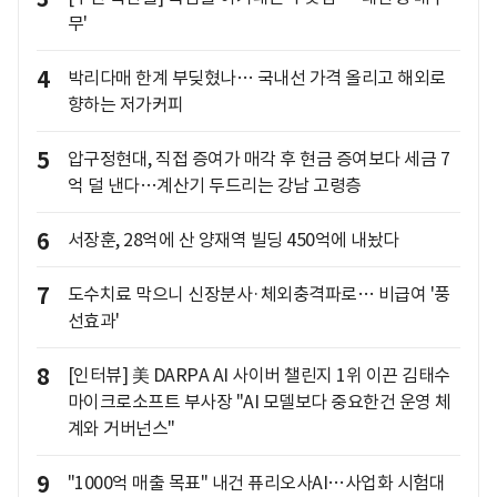
무'
4
박리다매 한계 부딪혔나… 국내선 가격 올리고 해외로
향하는 저가커피
5
압구정현대, 직접 증여가 매각 후 현금 증여보다 세금 7
억 덜 낸다…계산기 두드리는 강남 고령층
6
서장훈, 28억에 산 양재역 빌딩 450억에 내놨다
7
도수치료 막으니 신장분사·체외충격파로… 비급여 '풍
선효과'
8
[인터뷰] 美 DARPA AI 사이버 챌린지 1위 이끈 김태수
마이크로소프트 부사장 "AI 모델보다 중요한건 운영 체
계와 거버넌스"
9
"1000억 매출 목표" 내건 퓨리오사AI…사업화 시험대