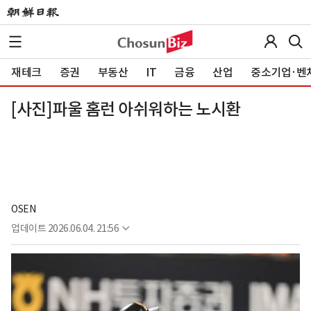
재테크
증권
부동산
IT
금융
산업
중소기업·벤
[사진]파울 홈런 아쉬워하는 노시환
OSEN
업데이트
2026.06.04. 21:56