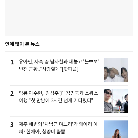
연예 많이 본 뉴스
1
유아인, 자숙 중 남사친과 대놓고 '볼뽀뽀'
반전 근황.."사랑할게"[핫피플]
2
악뮤 이수현, '김성주子' 김민국과 스위스
여행 "첫 만남에 2시간 넘게 기다렸다"
3
제주 해변의 '차범근 며느리'가 왜이리 예
뻐? 한채아, 청량미 뿜뿜