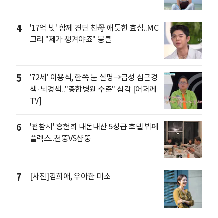
4
'17억 빚' 함께 견딘 친母 애틋한 효심..MC
그리 "제가 챙겨야죠" 뭉클
5
'72세' 이용식, 한쪽 눈 실명→급성 심근경
색·뇌경색.."종합병원 수준" 심각 [어저께
TV]
6
'전참시' 홍현희 내돈내산 5성급 호텔 뷔페
플렉스..천뚱VS샵뚱
7
[사진]김희애, 우아한 미소