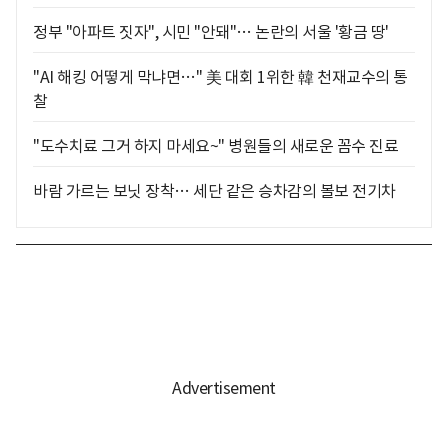
정부 "아파트 짓자", 시민 "안돼"… 논란의 서울 '황금 땅'
"AI 해킹 어떻게 막냐면…" 美 대회 1위한 韓 천재교수의 통
찰
"도수치료 그거 하지 마세요~" 병원들의 새로운 꼼수 진료
바람 가르는 보닛 장착… 세단 같은 승차감의 볼보 전기차