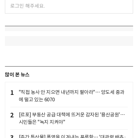
많이 본 뉴스
1
"직접 농사 안 지으면 내년까지 팔아라"… 양도세 중과
에 떨고 있는 6070
2
[르포] 부동산 공급 대책에 뜨거운 감자된 '용산공원'…
시민들은 "녹지 지켜야"
3
[주간 특산물] 폭염을 이겨내는 푸릇함… '대관령 배추·