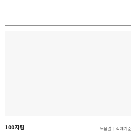
100자평
도움말
삭제기준