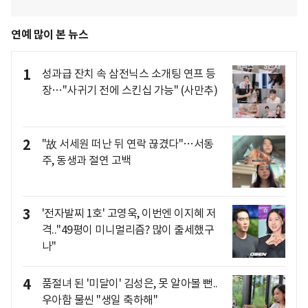
연예 많이 본 뉴스
1
성과급 잔치 속 삼전닉스 소개팅 연프 등
장…"사귀기 전에 스킨십 가능" (사만추)
2
"故 서세원 떠난 뒤 연락 끊겼다"…서동
주, 동생과 절연 고백
3
'전자발찌 1호' 고영욱, 이번엔 이지혜 저
격.."49평이 미니멀리즘? 많이 출세했구
나"
4
품절녀 된 '미달이' 김성은, 못 알아볼 뻔..
우아함 물씬 "생일 축하해"