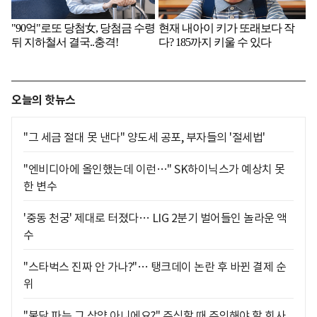
오늘의 핫뉴스
"그 세금 절대 못 낸다" 양도세 공포, 부자들의 '절세법'
"엔비디아에 올인했는데 이런…" SK하이닉스가 예상치 못
한 변수
'중동 천궁' 제대로 터졌다… LIG 2분기 벌어들인 놀라운 액
수
"스타벅스 진짜 안 가나?"… 탱크데이 논란 후 바뀐 결제 순
위
"불닭 파는 그 삼양 아니에요?" 주식할 때 주의해야 할 회사