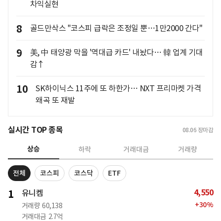
차익실현
8
골드만삭스 "코스피 급락은 조정일 뿐…1만2000 간다"
9
美, 中 태양광 막을 '역대급 카드' 내놨다… 韓 업계 기대
감↑
10
SK하이닉스 11주에 또 하한가… NXT 프리마켓 가격
왜곡 또 재발
실시간 TOP 종목
08.06
장마감
상승
하락
거래대금
거래량
전체
코스피
코스닥
ETF
4,550
1
유니켐
+
30
%
거래량
60,138
거래대금
2.7억