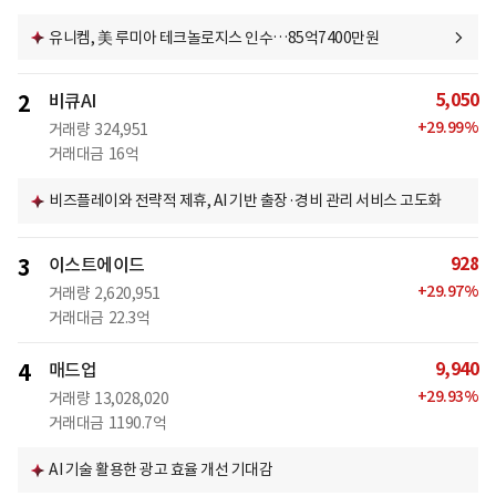
유니켐, 美 루미아 테크놀로지스 인수…85억7400만원
5,050
2
비큐AI
+
29.99
%
거래량
324,951
거래대금
16억
비즈플레이와 전략적 제휴, AI 기반 출장·경비 관리 서비스 고도화
928
3
이스트에이드
+
29.97
%
거래량
2,620,951
거래대금
22.3억
9,940
4
매드업
+
29.93
%
거래량
13,028,020
거래대금
1190.7억
AI 기술 활용한 광고 효율 개선 기대감