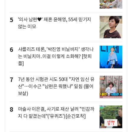
5
'의사 남편♥' 재혼 윤해영, 55세 믿기지
않는 미모
6
샤를리즈 테론, '박진영 비닐바지' 생각나
는 비닐치마..이걸 이렇게 소화해? [핫피
플]
7
7년 동안 시험관 시도 50대 "자연 임신 유
산"…이수근 "남편은 뭐했냐" 일침 (물어
보살)
8
마술사 이은결, 사기로 재산 날려 "인감까
지 다 맡겼는데"('유퀴즈')[순간포착]