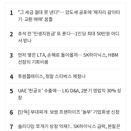
1
"그 세금 절대 못 낸다"… 양도세 공포에 '제자리 갈아타
기·교환 매매' 꿈틀
2
추석 전 '민생지원금' 또 푼다…1인당 최대 50만원 어디
서 받나
3
먼저 맺은 LTA, 손해로 돌아올까… SK하이닉스, HBM
선점의 기회비용
4
투썸플레이스, 정말 스타벅스 제쳤나
5
UAE '천궁Ⅱ' 수출에… LIG D&A, 2분기 영업익 30% 성
장
6
[단독] 부대찌개·보쌈 프랜차이즈 '놀부' 기업회생 신청
7
솔리다임 쪼개기 상장 악재?... SK하이닉스 급락, 본질은