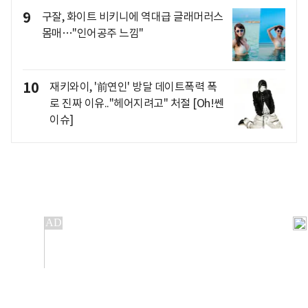
9
구잘, 화이트 비키니에 역대급 글래머러스
몸매…"인어공주 느낌"
10
재키와이, '前연인' 방달 데이트폭력 폭
로 진짜 이유.."헤어지려고" 처절 [Oh!쎈
이슈]
개인정보처리방침
앱설치(Android)
본 사이트의 주가 시세정보는 정보 제공 목적이며, 오류가