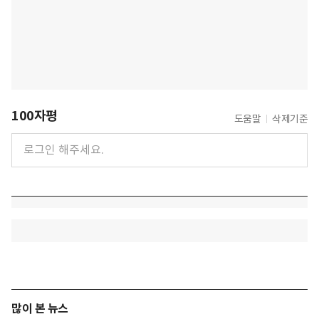
100자평
도움말
삭제기준
많이 본 뉴스