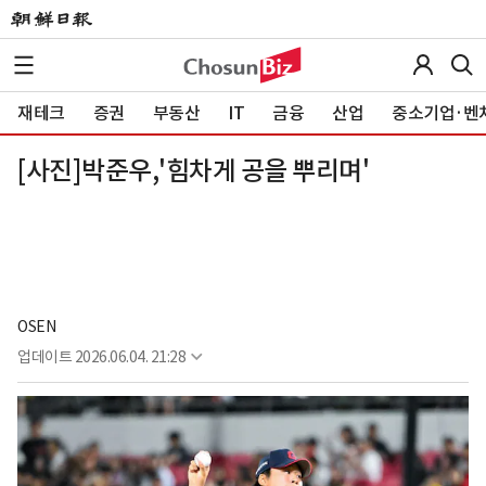
재테크
증권
부동산
IT
금융
산업
중소기업·벤
[사진]박준우,'힘차게 공을 뿌리며'
OSEN
업데이트
2026.06.04. 21:28