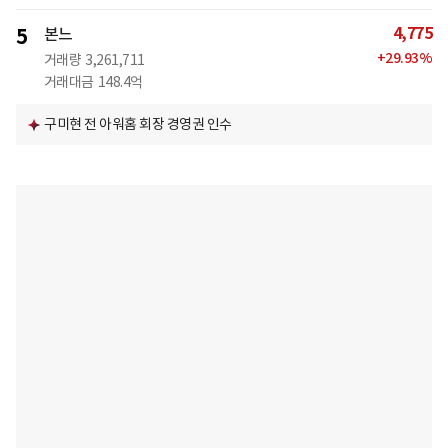
4,775
5
본느
+
29.93
%
거래량
3,261,711
거래대금
148.4억
구미현 전 아워홈 회장 경영권 인수