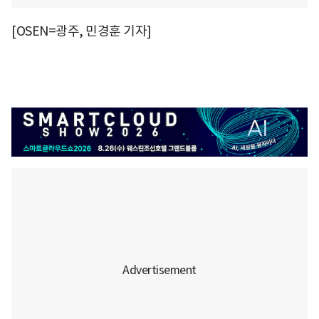
[OSEN=광주, 민경훈 기자]