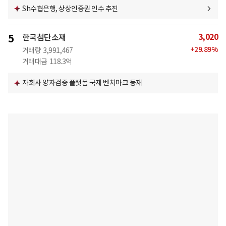
Sh수협은행, 상상인증권 인수 추진
3,020
5
한국첨단소재
+
29.89
%
거래량
3,991,467
거래대금
118.3억
자회사 양자검증 플랫폼 국제 벤치마크 등재