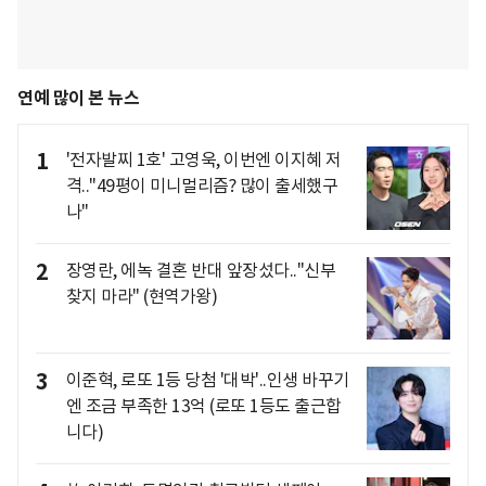
연예 많이 본 뉴스
1
'전자발찌 1호' 고영욱, 이번엔 이지혜 저
격.."49평이 미니멀리즘? 많이 출세했구
나"
2
장영란, 에녹 결혼 반대 앞장섰다.."신부
찾지 마라" (현역가왕)
3
이준혁, 로또 1등 당첨 '대박'..인생 바꾸기
엔 조금 부족한 13억 (로또 1등도 출근합
니다)