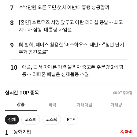
7
수백만원 오른 국민 첫차 아반떼 흥행 성공할까
8
[줌인] 호르무즈 서명 앞두고 이란 리더십 증발… 최고
지도자 잠행·대통령 사임설
9
與 황희, 폐버스 활용한 '버스하우스' 제안…"청년 단기
주거 공간으로"
10
애플, 日서 아이폰 가격 올리자 중고폰 주문량 2배 껑
충… 리퍼폰 패널은 신제품용 추월
실시간 TOP 종목
08.07
장마감
상승
하락
거래대금
거래량
전체
코스피
코스닥
ETF
8,060
1
동화기업