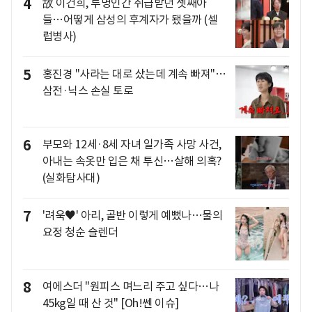
4
故 이건희, 투명인간 취급받던 셋째아
들…어떻게 삼성의 후계자가 됐을까 (셀
럽병사)
5
홍진경 "사라는 대로 샀는데 계속 빠져"…
삼전·닉스 손실 토로
6
부모와 12세·8세 자녀 일가족 사망 사건,
아내는 속옷만 입은 채 투신…살해 의혹?
(실화탐사대)
7
'려욱♥' 아리, 골반 이렇게 예뻤나…물의
요정 청순 슬렌더
8
여에스더 "원피스 며느리 주고 싶다…나
45kg일 때 산 것" [Oh!쎈 이슈]