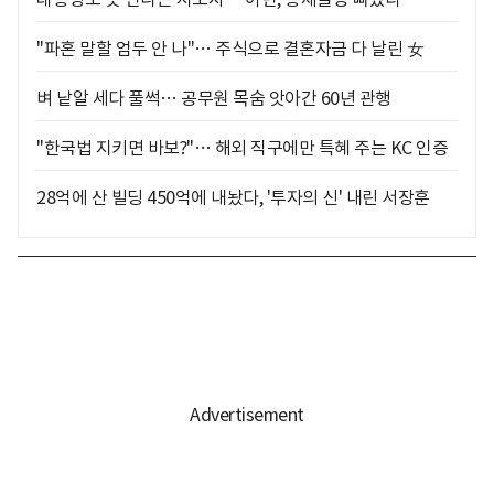
"파혼 말할 엄두 안 나"… 주식으로 결혼자금 다 날린 女
벼 낱알 세다 풀썩… 공무원 목숨 앗아간 60년 관행
"한국법 지키면 바보?"… 해외 직구에만 특혜 주는 KC 인증
28억에 산 빌딩 450억에 내놨다, '투자의 신' 내린 서장훈