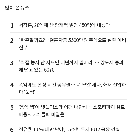
많이 본 뉴스
1
서장훈, 28억에 산 양재역 빌딩 450억에 내놨다
2
"파혼할까요?…결혼자금 5500만원 주식으로 날린 예비
신부
3
"직접 농사 안 지으면 내년까지 팔아라"… 양도세 중과
에 떨고 있는 6070
4
폭염에도 현장 지킨 공무원… 벼 낱알 세다, 화재 진압하
다 '풀썩'
5
'음악 앱'이 넷플릭스와 어깨 나란히… 스포티파이 유료
이용자 3억 돌파 비결은
6
점유율 1.6% 대만 난야, 15조원 투자 EUV 공장 건설