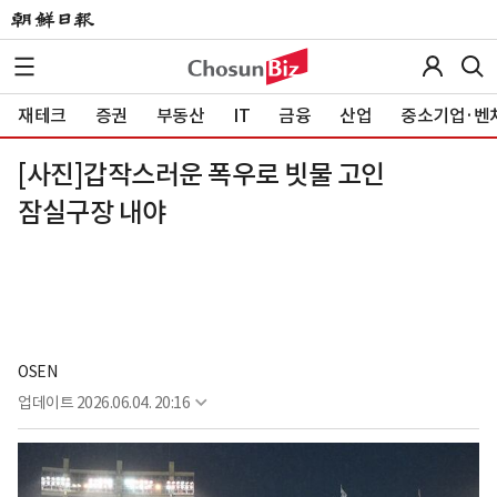
재테크
증권
부동산
IT
금융
산업
중소기업·벤
[사진]갑작스러운 폭우로 빗물 고인
잠실구장 내야
OSEN
업데이트
2026.06.04. 20:16