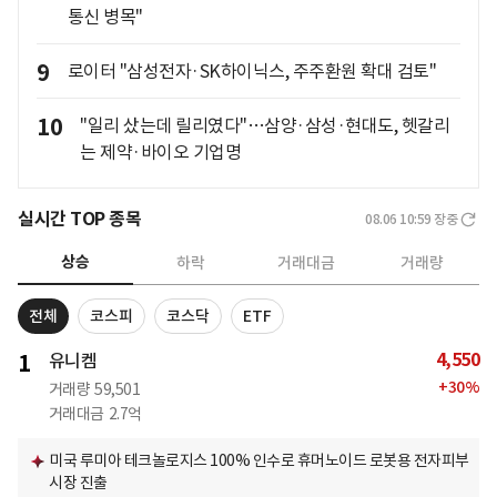
통신 병목"
9
로이터 "삼성전자·SK하이닉스, 주주환원 확대 검토"
10
"일리 샀는데 릴리였다"…삼양·삼성·현대도, 헷갈리
는 제약·바이오 기업명
실시간 TOP 종목
08.06 10:59
장중
상승
하락
거래대금
거래량
전체
코스피
코스닥
ETF
4,550
1
유니켐
+
30
%
거래량
59,501
거래대금
2.7억
미국 루미아 테크놀로지스 100% 인수로 휴머노이드 로봇용 전자피부
시장 진출