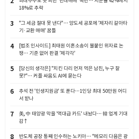
2
최대주주도 못 피한 '반대매매' 폭탄… 지분율 42%에서
18%로 추락
3
"그 세금 절대 못 낸다"… 양도세 공포에 '제자리 갈아타
기·교환 매매' 꿈틀
4
[법조 인사이드] 최태원 이혼소송이 불붙인 위자료 논
쟁… 기준 없어 판결 '제각각'
5
[당신의 생각은] "치킨 다리 먼저 먹은 남친, 누구 잘
못?"… 커플 싸움도 AI에 묻는다
6
추석 전 '민생지원금' 또 푼다…1인당 최대 50만원 어디
서 받나
7
美, 中 태양광 막을 '역대급 카드' 내놨다… 韓 업계 기대
감↑
8
반도체 공장 통째 인수하는 노키아… "메모리 다음은 광