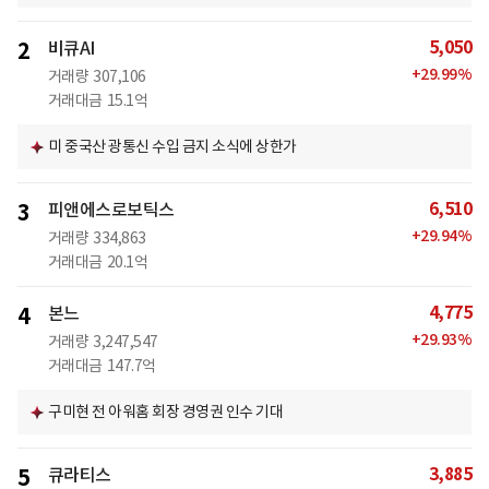
5,050
2
비큐AI
+
29.99
%
거래량
307,106
거래대금
15.1억
미 중국산 광통신 수입 금지 소식에 상한가
6,510
3
피앤에스로보틱스
+
29.94
%
거래량
334,863
거래대금
20.1억
4,775
4
본느
+
29.93
%
거래량
3,247,547
거래대금
147.7억
구미현 전 아워홈 회장 경영권 인수 기대
3,885
5
큐라티스