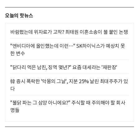
오늘의 핫뉴스
바람폈는데 위자료가 고작? 최태원 이혼소송이 불 붙인 논쟁
"엔비디아에 올인했는데 이런…" SK하이닉스가 예상치 못
한 변수
"닭다리 먹은 남친, 징역 몇년?" 요즘 대세라는 '재판장'
韓 증시 폭락한 '악몽의 그날', 지분 25% 날린 최대주주가 있
다
"불닭 파는 그 삼양 아니에요?" 주식할 때 주의해야 할 회사
명들