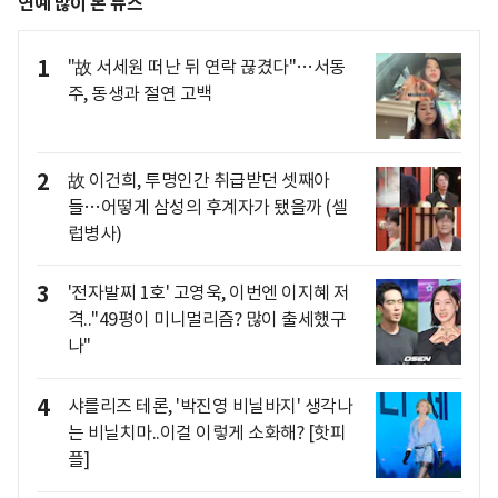
연예 많이 본 뉴스
1
"故 서세원 떠난 뒤 연락 끊겼다"…서동
주, 동생과 절연 고백
2
故 이건희, 투명인간 취급받던 셋째아
들…어떻게 삼성의 후계자가 됐을까 (셀
럽병사)
3
'전자발찌 1호' 고영욱, 이번엔 이지혜 저
격.."49평이 미니멀리즘? 많이 출세했구
나"
4
샤를리즈 테론, '박진영 비닐바지' 생각나
는 비닐치마..이걸 이렇게 소화해? [핫피
플]