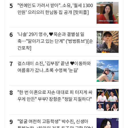
5
"연예인도 가려서 받아"..소유, '월세 1300
만원' 으리으리 한남동 집 공개 [핫피플]
6
'나솔' 29기 영수, ♥옥순과 결별설 일
축…"알아가고 있는 단계" ('벙벙튜브')[순
간포착]
7
걸스데이 소진, '김부장' 끝낸 ♥이동하와
여름휴가 갔나..초록 수영복 '눈길'
8
"한 번 이혼으로 자손 대대로 피 터지게 싸
우게 만든" 부부? 장항준 "정말 지질하다"
9
"얼굴 여전히 고등학생" 박수진, 신생아