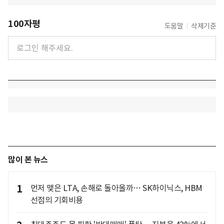
100자평
도움말
삭제기준
많이 본 뉴스
1
먼저 맺은 LTA, 손해로 돌아올까… SK하이닉스, HBM
선점의 기회비용