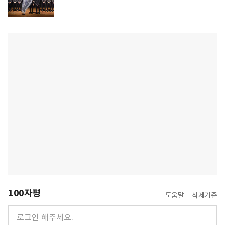
100자평
도움말
삭제기준