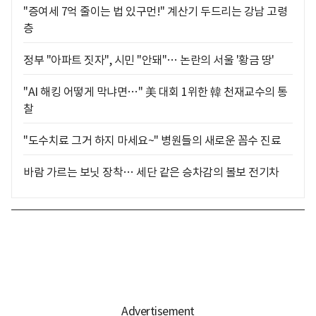
"증여세 7억 줄이는 법 있구먼!" 계산기 두드리는 강남 고령
층
정부 "아파트 짓자", 시민 "안돼"… 논란의 서울 '황금 땅'
"AI 해킹 어떻게 막냐면…" 美 대회 1위한 韓 천재교수의 통
찰
"도수치료 그거 하지 마세요~" 병원들의 새로운 꼼수 진료
바람 가르는 보닛 장착… 세단 같은 승차감의 볼보 전기차