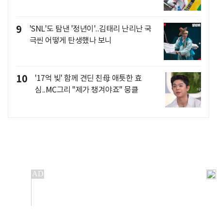
9
'SNL'도 탐낸 '정년이'..김태리 난리난 국
극씬 어떻게 탄생했나 보니
10
'17억 빚' 함께 견딘 친母 애틋한 효
심..MC그리 "제가 챙겨야죠" 뭉클
개인정보처리방침
앱설치(Android)