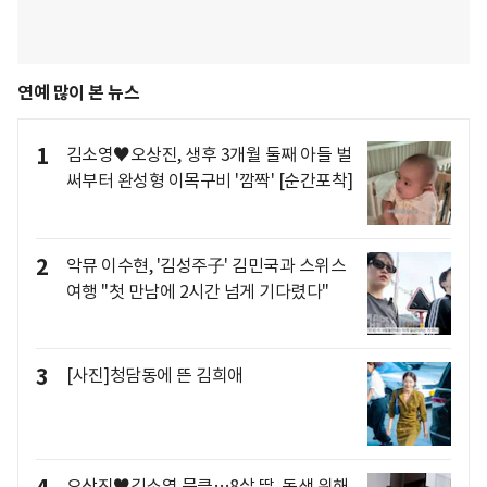
연예 많이 본 뉴스
1
김소영♥오상진, 생후 3개월 둘째 아들 벌
써부터 완성형 이목구비 '깜짝' [순간포착]
2
악뮤 이수현, '김성주子' 김민국과 스위스
여행 "첫 만남에 2시간 넘게 기다렸다"
3
[사진]청담동에 뜬 김희애
오상진♥김소영 뭉클…8살 딸, 동생 위해