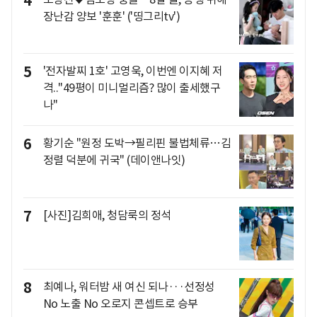
4
장난감 양보 '훈훈' ('띵그리tv')
5
'전자발찌 1호' 고영욱, 이번엔 이지혜 저
격.."49평이 미니멀리즘? 많이 출세했구
나"
6
황기순 "원정 도박→필리핀 불법체류…김
정렬 덕분에 귀국" (데이앤나잇)
7
[사진]김희애, 청담룩의 정석
8
최예나, 워터밤 새 여신 되나···선정성
No 노출 No 오로지 콘셉트로 승부