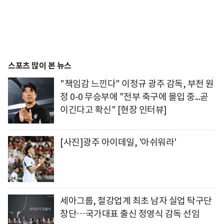
스포츠 많이 본 뉴스
"책임감 느낀다" 이정규 광주 감독, 부천 원
정 0-0 무승부에 "전부 축구에 몰입 중...곧
이긴다고 확신" [현장 인터뷰]
[사진]광주 아이데일, '아쉬워라'
세아그룹, 철강업계 최초 남자 실업 탁구단
창단…국가대표 출신 정영식 감독 선임