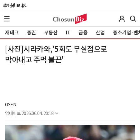
재테크
증권
부동산
IT
금융
산업
중소기업·벤
[사진]시라카와,'5회도 무실점으로
막아내고 주먹 불끈'
OSEN
업데이트
2026.06.04. 20:18