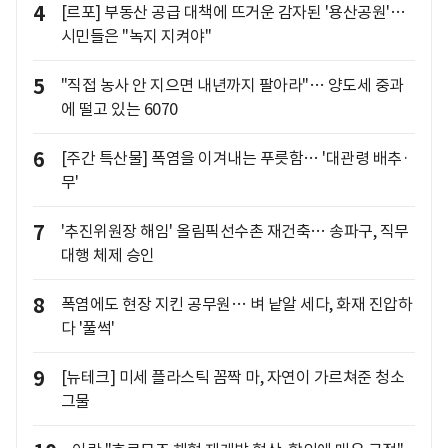
4
[르포] 부동산 공급 대책에 뜨거운 감자된 '용산공원'…
시민들은 "녹지 지켜야"
5
"직접 농사 안 지으면 내년까지 팔아라"… 양도세 중과
에 떨고 있는 6070
6
[주간 특산물] 폭염을 이겨내는 푸릇함… '대관령 배추·
무'
7
'추진위원장 해임' 올림픽선수촌 재건축… 송파구, 직무
대행 체제 승인
8
폭염에도 현장 지킨 공무원… 벼 낱알 세다, 화재 진압하
다 '풀썩'
9
[뉴테크] 미세 플라스틱 꼼짝 마, 자연이 가르쳐준 청소
그물