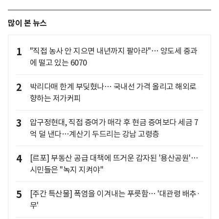
많이 본 뉴스
1
"직접 농사 안 지으면 내년까지 팔아라"… 양도세 중과
에 떨고 있는 6070
2
박리다매 한계 부딪혔나… 국내선 가격 올리고 해외로
향하는 저가커피
3
압구정현대, 직접 증여가 매각 후 현금 증여보다 세금 7
억 덜 낸다…계산기 두드리는 강남 고령층
4
[르포] 부동산 공급 대책에 뜨거운 감자된 '용산공원'…
시민들은 "녹지 지켜야"
5
[주간 특산물] 폭염을 이겨내는 푸릇함… '대관령 배추·
무'