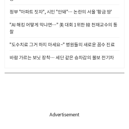
정부 "아파트 짓자", 시민 "안돼"… 논란의 서울 '황금 땅'
"AI 해킹 어떻게 막냐면…" 美 대회 1위한 韓 천재교수의 통
찰
"도수치료 그거 하지 마세요~" 병원들의 새로운 꼼수 진료
바람 가르는 보닛 장착… 세단 같은 승차감의 볼보 전기차