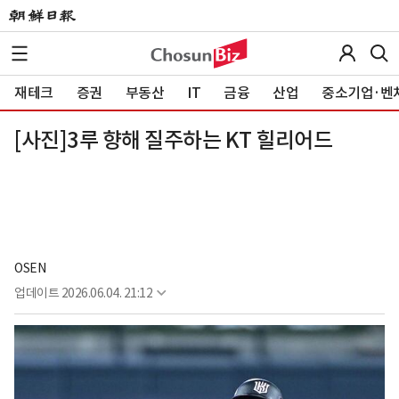
재테크
증권
부동산
IT
금융
산업
중소기업·벤
[사진]3루 향해 질주하는 KT 힐리어드
OSEN
업데이트
2026.06.04. 21:12