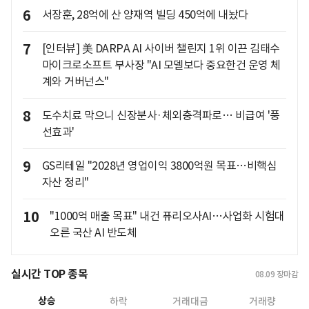
6
서장훈, 28억에 산 양재역 빌딩 450억에 내놨다
7
[인터뷰] 美 DARPA AI 사이버 챌린지 1위 이끈 김태수
마이크로소프트 부사장 "AI 모델보다 중요한건 운영 체
계와 거버넌스"
8
도수치료 막으니 신장분사·체외충격파로… 비급여 '풍
선효과'
9
GS리테일 "2028년 영업이익 3800억원 목표…비핵심
자산 정리"
10
"1000억 매출 목표" 내건 퓨리오사AI…사업화 시험대
오른 국산 AI 반도체
실시간 TOP 종목
08.09
장마감
상승
하락
거래대금
거래량