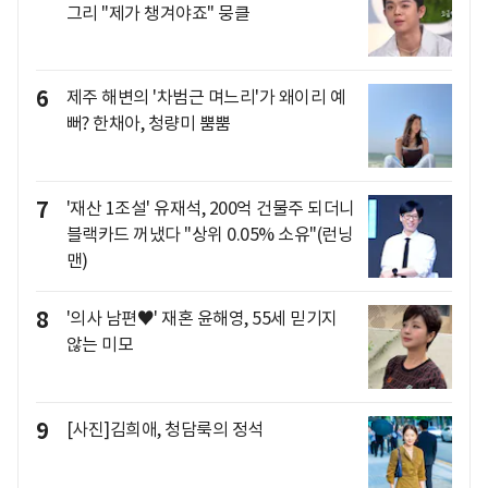
그리 "제가 챙겨야죠" 뭉클
6
제주 해변의 '차범근 며느리'가 왜이리 예
뻐? 한채아, 청량미 뿜뿜
7
'재산 1조설' 유재석, 200억 건물주 되더니
블랙카드 꺼냈다 "상위 0.05% 소유"(런닝
맨)
8
'의사 남편♥' 재혼 윤해영, 55세 믿기지
않는 미모
9
[사진]김희애, 청담룩의 정석