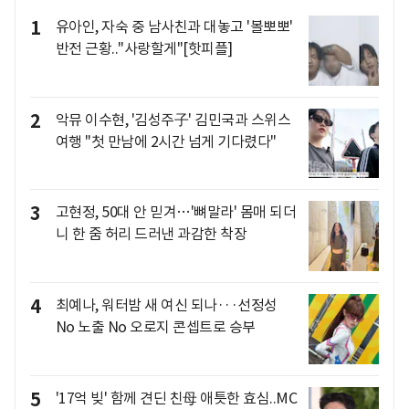
1
유아인, 자숙 중 남사친과 대놓고 '볼뽀뽀'
반전 근황.."사랑할게"[핫피플]
2
악뮤 이수현, '김성주子' 김민국과 스위스
여행 "첫 만남에 2시간 넘게 기다렸다"
3
고현정, 50대 안 믿겨…'뼈말라' 몸매 되더
니 한 줌 허리 드러낸 과감한 착장
4
최예나, 워터밤 새 여신 되나···선정성
No 노출 No 오로지 콘셉트로 승부
5
'17억 빚' 함께 견딘 친母 애틋한 효심..MC