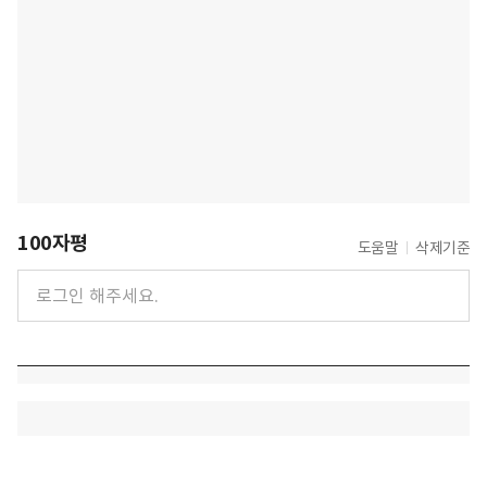
100자평
도움말
삭제기준