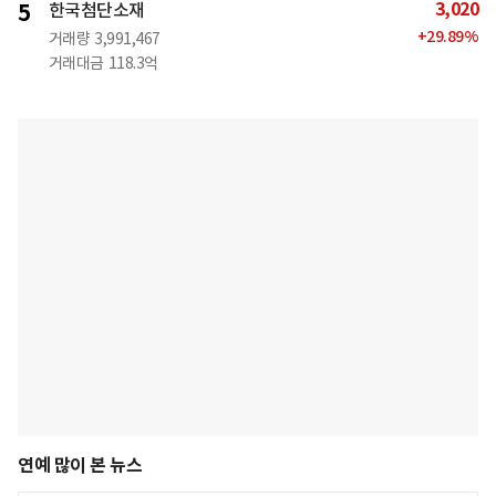
3,020
5
한국첨단소재
+
29.89
%
거래량
3,991,467
거래대금
118.3억
연예 많이 본 뉴스