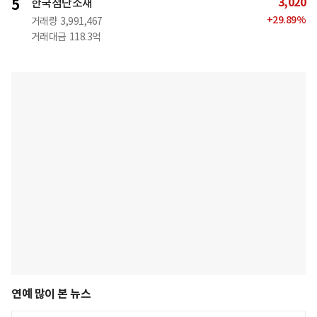
3,020
5
한국첨단소재
+
29.89
%
거래량
3,991,467
거래대금
118.3억
연예 많이 본 뉴스