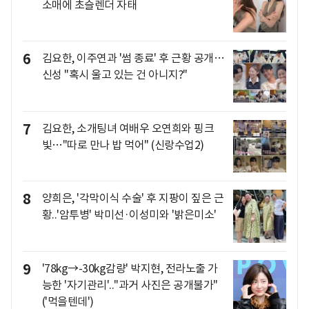
소매에 초슬렌더 자태
6
김요한, 이주연과 '썸 종료' 후 근황 공개…
신성 "혹시 울고 있는 건 아니지?"
7
김요한, 소개팅녀 여배우 오연희와 핑크
빛…"따로 만나 밥 먹어" (신랑수업2)
8
양희은, '각막이식 수술' 후 지팡이 짚은 근
황..'암투병' 박미선·이성미와 '밝은미소'
9
'78kg→-30kg감량' 박지현, 전라노출 가
능한 '자기관리'.."과거 사진은 공개불가"
('먹을텐데')