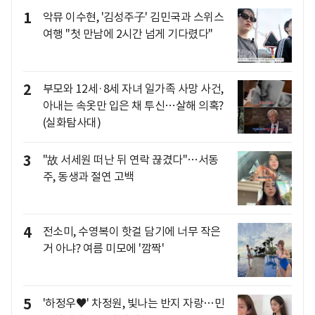
1
악뮤 이수현, '김성주子' 김민국과 스위스
여행 "첫 만남에 2시간 넘게 기다렸다"
2
부모와 12세·8세 자녀 일가족 사망 사건,
아내는 속옷만 입은 채 투신…살해 의혹?
(실화탐사대)
3
"故 서세원 떠난 뒤 연락 끊겼다"…서동
주, 동생과 절연 고백
4
전소미, 수영복이 핫걸 담기에 너무 작은
거 아냐? 여름 미모에 '깜짝'
5
'하정우♥' 차정원, 빛나는 반지 자랑…민