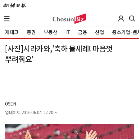
재테크
증권
부동산
IT
금융
산업
중소기업·벤
[사진]시라카와,'축하 물세례! 마음껏
뿌려줘요'
OSEN
업데이트
2026.06.04. 22:20