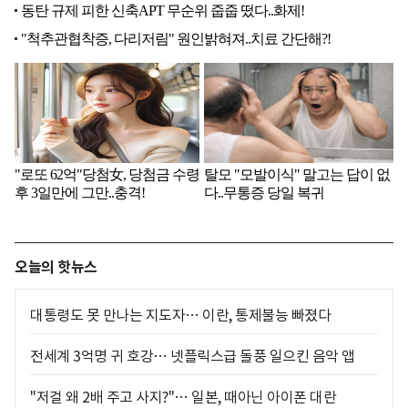
오늘의 핫뉴스
대통령도 못 만나는 지도자… 이란, 통제불능 빠졌다
전세계 3억명 귀 호강… 넷플릭스급 돌풍 일으킨 음악 앱
"저걸 왜 2배 주고 사지?"… 일본, 때아닌 아이폰 대란