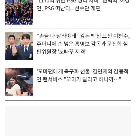
'1170억 위한 PSG 정리 시작' '전력외' 이강
인, PSG 떠난다... 선수단 개편
"손을 다 잘라야돼" 깊은 빡침 느낀 이천수,
주머니에 손 넣은 홍명보 감독과 문진희 심
판위원장 '노빠꾸 저격'
'꼬마팬에게 축구화 선물' 김민재의 감동적
인 팬서비스 "꼬마가 달라고 하니까…"