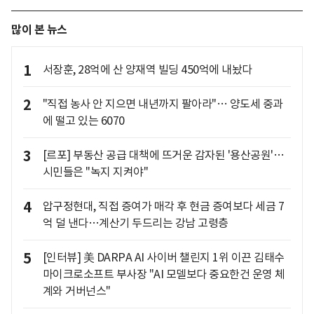
많이 본 뉴스
1
서장훈, 28억에 산 양재역 빌딩 450억에 내놨다
2
"직접 농사 안 지으면 내년까지 팔아라"… 양도세 중과
에 떨고 있는 6070
3
[르포] 부동산 공급 대책에 뜨거운 감자된 '용산공원'…
시민들은 "녹지 지켜야"
4
압구정현대, 직접 증여가 매각 후 현금 증여보다 세금 7
억 덜 낸다…계산기 두드리는 강남 고령층
5
[인터뷰] 美 DARPA AI 사이버 챌린지 1위 이끈 김태수
마이크로소프트 부사장 "AI 모델보다 중요한건 운영 체
계와 거버넌스"