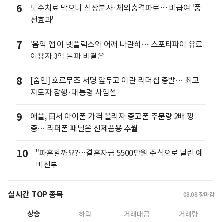
6
도수치료 막으니 신장분사·체외충격파로… 비급여 '풍
선효과'
7
'음악 앱'이 넷플릭스와 어깨 나란히… 스포티파이 유료
이용자 3억 돌파 비결은
8
[줌인] 호르무즈 서명 앞두고 이란 리더십 증발… 최고
지도자 잠행·대통령 사임설
9
애플, 日서 아이폰 가격 올리자 중고폰 주문량 2배 껑
충… 리퍼폰 패널은 신제품용 추월
10
"파혼할까요?…결혼자금 5500만원 주식으로 날린 예
비신부
실시간 TOP 종목
08.08
장마감
상승
하락
거래대금
거래량