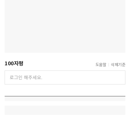
100자평
도움말
삭제기준