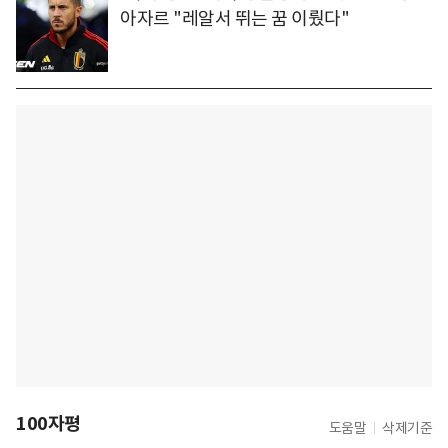
아자르 "레알서 뛰는 꿈 이뤘다"
100자평
도움말
삭제기준