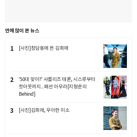
연예 많이 본 뉴스
1
[사진]청담동에 뜬 김희애
2
'50대 맞아?' 샤를리즈 테론, 시스루부터
컷아웃까지...패션 아우라[지형준의
Behind]
3
[사진]김희애, 우아한 미소