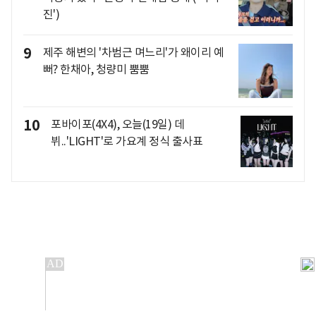
진')
9
제주 해변의 '차범근 며느리'가 왜이리 예
뻐? 한채아, 청량미 뿜뿜
10
포바이포(4X4), 오늘(19일) 데
뷔..'LIGHT'로 가요계 정식 출사표
개인정보처리방침
앱설치(Android)