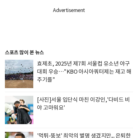
스포츠 많이 본 뉴스
효제초, 2025년 제7회 서울컵 유소년 야구
대회 우승…"KBO 아시아쿼터제는 재고 해
주기를"
[사진]서울 입단식 마친 이강인,'다비드 비
야 고마워요'
'먹튀-뚱보' 최악의 별명 생겼지만... 은퇴한