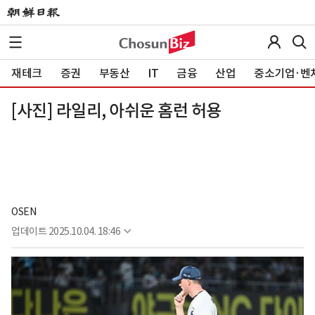
재테크
증권
부동산
IT
금융
산업
중소기업·벤
[사진] 라일리, 아쉬운 홈런 허용
OSEN
업데이트
2025.10.04. 18:46