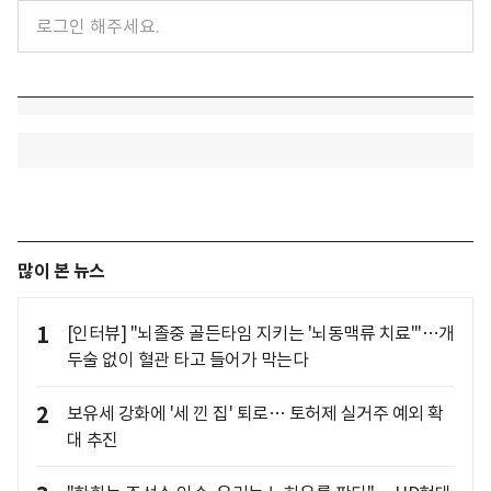
많이 본 뉴스
1
[인터뷰] "뇌졸중 골든타임 지키는 '뇌동맥류 치료'"…개
두술 없이 혈관 타고 들어가 막는다
2
보유세 강화에 '세 낀 집' 퇴로… 토허제 실거주 예외 확
대 추진