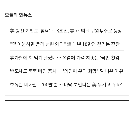
오늘의 핫뉴스
美 방산 기업도 '깜짝'… K조선, 美 배 띄울 구원투수로 등장
"말 어눌하면 빨리 병원 와라" 韓 매년 10만명 걸리는 질환
휴가철에 회 먹기 글렀네… 폭염에 가격 치솟은 '국민 횟감'
반도체도 쭉쭉 빠진 증시… "외인이 우리 희망" 말 나온 이유
보유한 미사일 1700발 뿐… 바닥 보인다는 美 무기고 '위태'