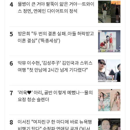
4
물병이 큰 거야 팔뚝이 얇은 거야…트와이
스 정연, 연예인 다이어트의 정석
5
방은희 "두 번의 결혼 실패..아들 허락받고
이혼 결심" ('특종세상')
6
악뮤 이수현, '김성주子' 김민국과 스위스
여행 "첫 만남에 2시간 넘게 기다렸다"
7
'려욱♥' 아리, 골반 이렇게 예뻤나…물의
요정 청순 슬렌더
8
이서진 "여자친구 한 마디에 바로 뉴욕행
비행기 탔다" 순정파 연애담 공개 ('비서