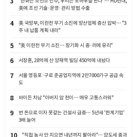
3
"한화는 조선소 인수, 우리는 노하우를 판다"… HD현대,
美에 조선 기술·운영·관리 방법 수출
4
美 국방부, 이란전 무기 소진에 방산업체 증산 압박… "3
주 내 납품 계획 내라"
5
"美 이란전 무기 소진… 장기화 시 중·러에 유리"
6
서장훈, 28억에 산 양재역 빌딩 450억에 내놨다
7
서울 영등포·구로 준공업지역에 2만7000가구 공급 속
도
8
바이든 차남 "아버지 암 전이… 매우 고통스러워"
9
번 돈으로 이자 못갚는 건설사 급증… 5년새 '한계기업'
3배 늘어
10
"직접 농사 안 지으면 내년까지 팔아라"… 양도세 중과