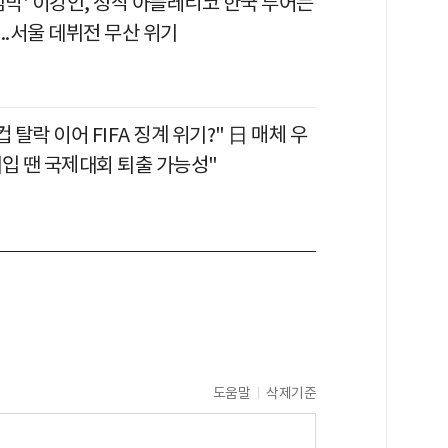
임박' 이강인, 정작 아틀레티코 한국 투어는
..서울 데뷔전 무산 위기
 탈락 이어 FIFA 징계 위기?" 日 매체 우
 개입 땐 국제대회 퇴출 가능성"
도움말
삭제기준