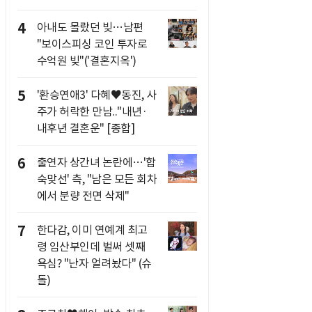
4
아내도 몰랐던 빚…남편
"보이스피싱 코인 투자로
수억원 빚"('결혼지옥')
5
'환승연애3' 다혜♥동진, 사
주가 허락한 만남.."내년·
내후년 결혼운" [종합]
6
출연자 상간녀 논란에…'합
숙맞선' 측, "남은 모든 회차
에서 분량 전면 삭제"
7
한다감, 이미 연예계 최고
령 임산부인데 벌써 셋째
욕심? "난자 얼려놨다" (슈
돌)