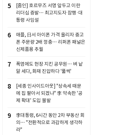
5
[줌인] 호르무즈 서명 앞두고 이란
리더십 증발… 최고지도자 잠행·대
통령 사임설
6
애플, 日서 아이폰 가격 올리자 중고
폰 주문량 2배 껑충… 리퍼폰 패널은
신제품용 추월
7
폭염에도 현장 지킨 공무원… 벼 낱
알 세다, 화재 진압하다 '풀썩'
8
[세종 인사이드아웃] "상속세 때문
에 집 팔아서 되겠냐" 李 약속한 '공
제 확대' 도입 불발
9
李대통령, 6시간 동안 2차 부동산 회
의… "전환적으로 과감하게 생각하
라"