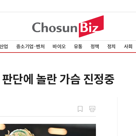
산업
중소기업·벤처
바이오
유통
정책
정치
사회
책 판단에 놀란 가슴 진정중