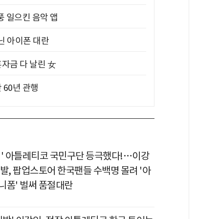
풍 일으킨 음악 앱
아닌 아이폰 대란
혼자금 다 날린 女
 60년 관행
띠' 아틀레티코 국민구단 등극했다!…이강
발, 팝업스토어 한국팬들 수백명 몰려 '아
니폼' 벌써 품절대란