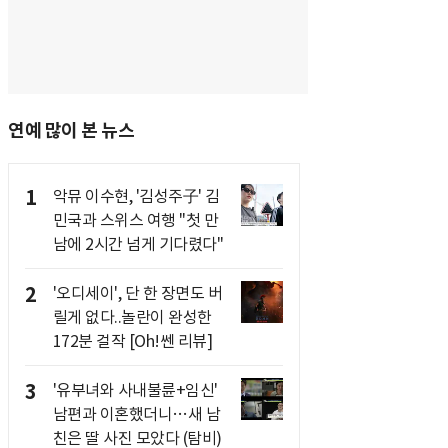
연예 많이 본 뉴스
1
악뮤 이수현, '김성주子' 김
민국과 스위스 여행 "첫 만
남에 2시간 넘게 기다렸다"
2
'오디세이', 단 한 장면도 버
릴게 없다..놀란이 완성한
172분 걸작 [Oh!쎈 리뷰]
3
'유부녀와 사내불륜+임신'
남편과 이혼했더니…새 남
친은 딸 사진 모았다 (탐비)