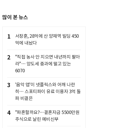
많이 본 뉴스
1
서장훈, 28억에 산 양재역 빌딩 450
억에 내놨다
2
"직접 농사 안 지으면 내년까지 팔아
라"… 양도세 중과에 떨고 있는
6070
3
'음악 앱'이 넷플릭스와 어깨 나란
히… 스포티파이 유료 이용자 3억 돌
파 비결은
4
"파혼할까요?…결혼자금 5500만원
주식으로 날린 예비신부