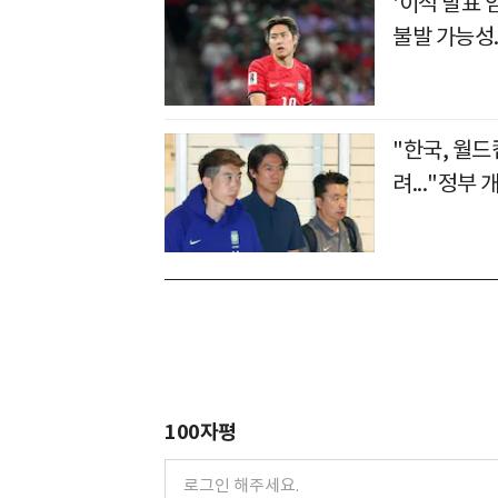
'이적 발표 
불발 가능성.
"한국, 월드컵
려..."정부
100자평