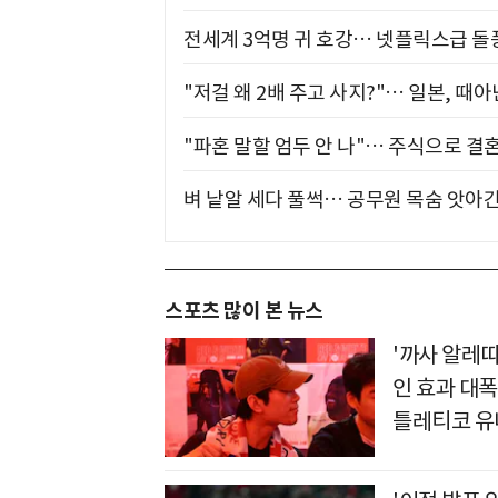
전세계 3억명 귀 호강… 넷플릭스급 돌
"저걸 왜 2배 주고 사지?"… 일본, 때
"파혼 말할 엄두 안 나"… 주식으로 결
벼 낱알 세다 풀썩… 공무원 목숨 앗아간
스포츠 많이 본 뉴스
'까사 알레
인 효과 대폭
틀레티코 유