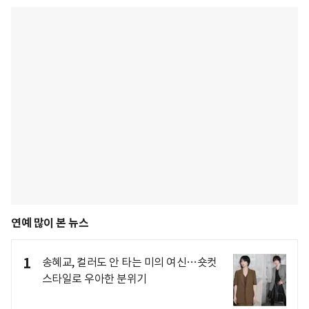
연예 많이 본 뉴스
1
송혜교, 컬러도 안 타는 미의 여신…숏컷
스타일로 우아한 분위기