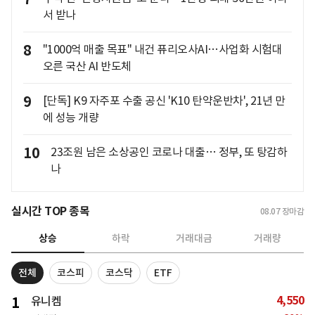
서 받나
8
"1000억 매출 목표" 내건 퓨리오사AI…사업화 시험대
오른 국산 AI 반도체
9
[단독] K9 자주포 수출 공신 'K10 탄약운반차', 21년 만
에 성능 개량
10
23조원 남은 소상공인 코로나 대출… 정부, 또 탕감하
나
실시간 TOP 종목
08.07
장마감
상승
하락
거래대금
거래량
전체
코스피
코스닥
ETF
4,550
1
유니켐