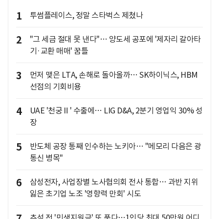
1
투썸플레이스, 정말 스타벅스 제쳤나
2
"그 세금 절대 못 낸다"… 양도세 공포에 '제자리 갈아타
기·교환 매매' 꿈틀
3
먼저 맺은 LTA, 손해로 돌아올까… SK하이닉스, HBM
선점의 기회비용
4
UAE '천궁Ⅱ' 수출에… LIG D&A, 2분기 영업익 30% 성
장
5
반도체 공장 통째 인수하는 노키아… "메모리 다음은 광
통신 병목"
6
삼성전자, 사업장별 노사협의회 전사 통합… 과반 지위
잃은 초기업 노조 '영향력 만회' 시도
7
추석 전 '민생지원금' 또 푼다…1인당 최대 50만원 어디