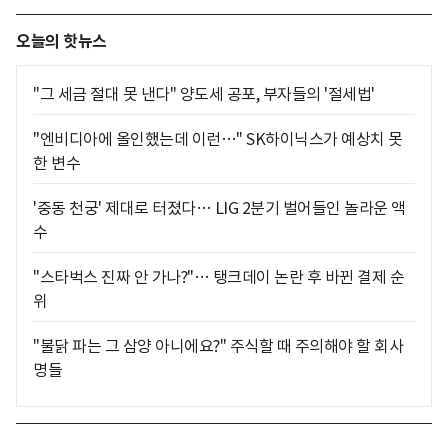
오늘의 핫뉴스
"그 세금 절대 못 낸다" 양도세 공포, 부자들의 '절세법'
"엔비디아에 올인했는데 이런…" SK하이닉스가 예상치 못
한 변수
'중동 천궁' 제대로 터졌다… LIG 2분기 벌어들인 놀라운 액
수
"스타벅스 진짜 안 가나?"… 탱크데이 논란 후 바뀐 결제 순
위
"불닭 파는 그 삼양 아니에요?" 주식할 때 주의해야 할 회사
명들