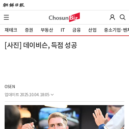
재테크
증권
부동산
IT
금융
산업
중소기업·벤
[사진] 데이비슨, 득점 성공
OSEN
업데이트
2025.10.04. 18:05