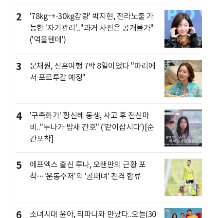
2
'78kg→-30kg감량' 박지현, 전라노출 가
능한 '자기관리'.."과거 사진은 공개불가"
('먹을텐데')
3
문채원, 신혼여행 7박 8일이었다 "파리에
서 포르투갈 예정"
4
'구족화가' 황신혜 동생, 사고 후 전신마
비.."누나가 밤새 간호" ('같이삽시다')[순
간포착]
5
에프엑스 출신 루나, 오랜만의 근황 포
착…'운동수저'의 '골때녀' 전격 합류
6
소녀시대 윤아, 티파니와 만났다..오늘(30