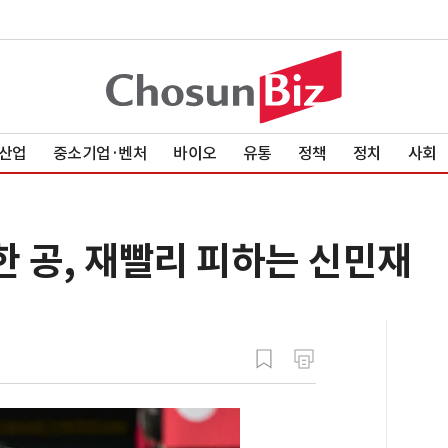
산업
중소기업·벤처
바이오
유통
정책
정치
사회
한 공, 재빨리 피하는 신민재