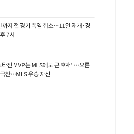
일까지 전 경기 폭염 취소…11일 재개·경
후 7시
스타전 MVP는 MLS에도 큰 호재"…오른
 극찬…MLS 우승 자신