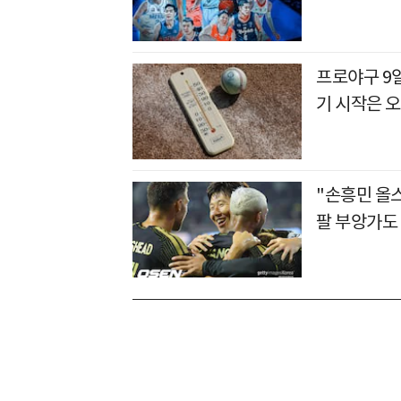
프로야구 9
기 시작은 오
"손흥민 올
팔 부앙가도