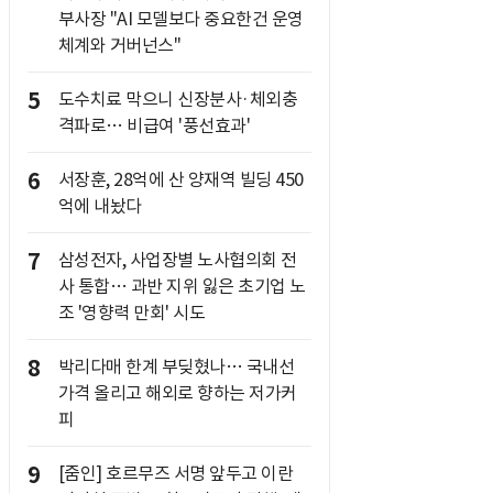
부사장 "AI 모델보다 중요한건 운영
체계와 거버넌스"
5
도수치료 막으니 신장분사·체외충
격파로… 비급여 '풍선효과'
6
서장훈, 28억에 산 양재역 빌딩 450
억에 내놨다
7
삼성전자, 사업장별 노사협의회 전
사 통합… 과반 지위 잃은 초기업 노
조 '영향력 만회' 시도
8
박리다매 한계 부딪혔나… 국내선
가격 올리고 해외로 향하는 저가커
피
9
[줌인] 호르무즈 서명 앞두고 이란