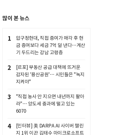
많이 본 뉴스
1
압구정현대, 직접 증여가 매각 후 현
금 증여보다 세금 7억 덜 낸다…계산
기 두드리는 강남 고령층
2
[르포] 부동산 공급 대책에 뜨거운
감자된 '용산공원'… 시민들은 "녹지
지켜야"
3
"직접 농사 안 지으면 내년까지 팔아
라"… 양도세 중과에 떨고 있는
6070
4
[인터뷰] 美 DARPA AI 사이버 챌린
지 1위 이끈 김태수 마이크로소프트