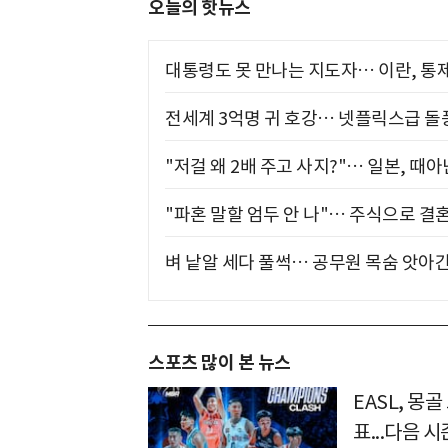
오늘의 핫뉴스
대통령도 못 만나는 지도자… 이란, 통
전세계 3억명 귀 호강… 넷플릭스급 돌
"저걸 왜 2배 주고 사지?"… 일본, 때
"파혼 말할 엄두 안 나"… 주식으로 결
벼 낱알 세다 풀썩… 공무원 목숨 앗아간
스포츠 많이 본 뉴스
EASL, 몽
표...다음 