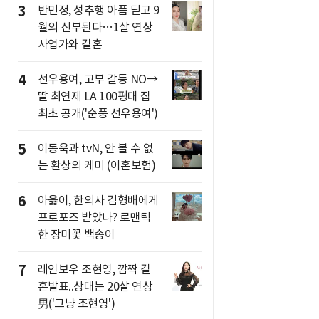
3
반민정, 성추행 아픔 딛고 9
월의 신부된다…1살 연상
사업가와 결혼
4
선우용여, 고부 갈등 NO→
딸 최연제 LA 100평대 집
최초 공개('순풍 선우용여')
5
이동욱과 tvN, 안 볼 수 없
는 환상의 케미 (이혼보험)
6
아옳이, 한의사 김형배에게
프로포즈 받았나? 로맨틱
한 장미꽃 백송이
7
레인보우 조현영, 깜짝 결
혼발표..상대는 20살 연상
男('그냥 조현영')