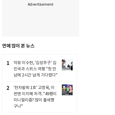
연예 많이 본 뉴스
1
악뮤 이수현, '김성주子' 김
민국과 스위스 여행 "첫 만
남에 2시간 넘게 기다렸다"
2
'전자발찌 1호' 고영욱, 이
번엔 이지혜 저격.."49평이
미니멀리즘? 많이 출세했
구나"