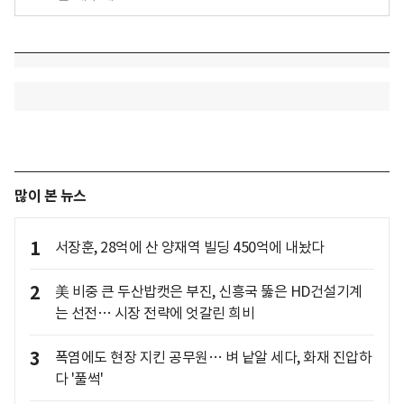
많이 본 뉴스
1
서장훈, 28억에 산 양재역 빌딩 450억에 내놨다
2
美 비중 큰 두산밥캣은 부진, 신흥국 뚫은 HD건설기계
는 선전… 시장 전략에 엇갈린 희비
3
폭염에도 현장 지킨 공무원… 벼 낱알 세다, 화재 진압하
다 '풀썩'