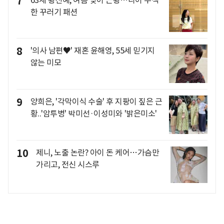
7
한 꾸러기 패션
8
'의사 남편♥' 재혼 윤해영, 55세 믿기지
않는 미모
9
양희은, '각막이식 수술' 후 지팡이 짚은 근
황..'암투병' 박미선·이성미와 '밝은미소'
10
제니, 노출 논란? 아이 돈 케어…가슴만
가리고, 전신 시스루