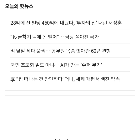
오늘의 핫뉴스
28억에 산 빌딩 450억에 내놨다, '투자의 신' 내린 서장훈
"K-굴착기 덕에 돈 벌어"… 금광 쏟아진 국가
벼 낱알 세다 풀썩… 공무원 목숨 앗아간 60년 관행
국민 초토화 일도 아냐… AI가 만든 '수퍼 무기'
李 "집 떠나는 건 잔인하다"더니, 세제 개편서 빠진 약속