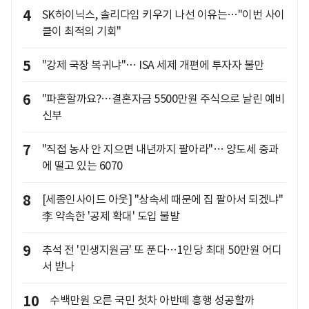
4
SK하이닉스, 솔리다임 키우기 나선 이유는…"이번 사이
클이 최적의 기회"
5
"강제 국장 복귀냐"… ISA 세제 개편에 투자자 불만
6
"파혼할까요?…결혼자금 5500만원 주식으로 날린 예비
신부
7
"직접 농사 안 지으면 내년까지 팔아라"… 양도세 중과
에 떨고 있는 6070
8
[세종인사이드 아웃] "상속세 때문에 집 팔아서 되겠냐"
李 약속한 '공제 확대' 도입 불발
9
추석 전 '민생지원금' 또 푼다…1인당 최대 50만원 어디
서 받나
10
수백만원 오른 국민 첫차 아반떼 흥행 성공할까