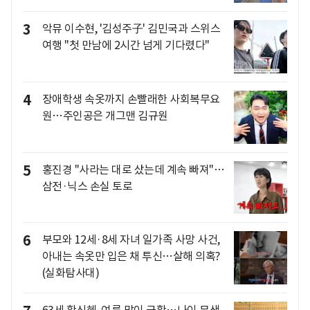
3
악뮤 이수현, '김성주子' 김민국과 스위스
여행 "첫 만남에 2시간 넘게 기다렸다"
4
장애학생 속옷까지 손빨래한 사회복무요
원…주인공은 개그맨 김규원
5
홍진경 "사라는 대로 샀는데 계속 빠져"…
삼전·닉스 손실 토로
6
부모와 12세·8세 자녀 일가족 사망 사건,
아내는 속옷만 입은 채 투신…살해 의혹?
(실화탐사대)
63세 황신혜, 여름 맞이 근황…나이 무색