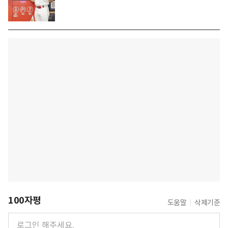
100자평
도움말
삭제기준