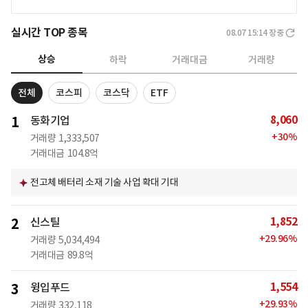
실시간 TOP 종목
08.07 15:14
장중
상승
하락
거래대금
거래량
전체
코스피
코스닥
ETF
8,060
1
동화기업
+
30
%
거래량
1,333,507
거래대금
104.8억
전고체 배터리 소재 기술 사업 확대 기대
1,852
2
신스틸
+
29.96
%
거래량
5,034,494
거래대금
89.8억
1,554
3
윙입푸드
+
29.93
%
거래량
332,118