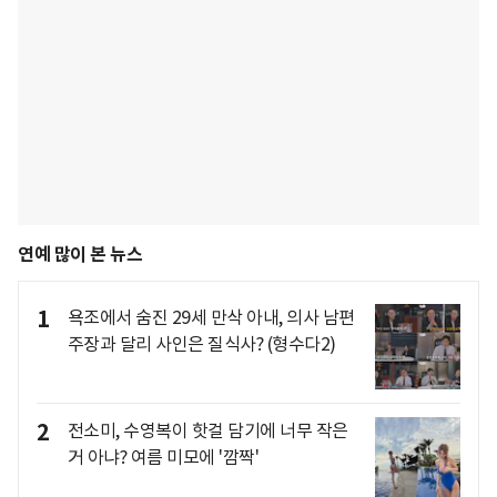
연예 많이 본 뉴스
1
욕조에서 숨진 29세 만삭 아내, 의사 남편
주장과 달리 사인은 질식사? (형수다2)
2
전소미, 수영복이 핫걸 담기에 너무 작은
거 아냐? 여름 미모에 '깜짝'