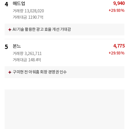
9,940
4
매드업
+
29.93
%
거래량
13,028,020
거래대금
1190.7억
AI 기술 활용한 광고 효율 개선 기대감
4,775
5
본느
+
29.93
%
거래량
3,261,711
거래대금
148.4억
구미현 전 아워홈 회장 경영권 인수