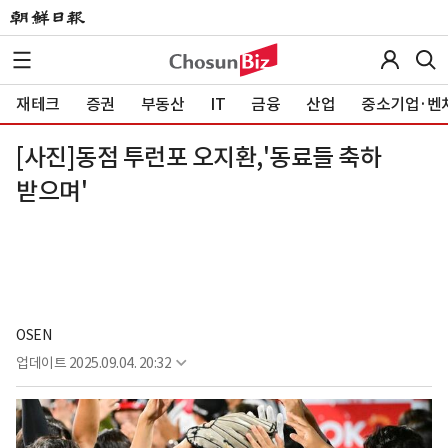
재테크
증권
부동산
IT
금융
산업
중소기업·벤
[사진]동점 투런포 오지환,'동료들 축하
받으며'
OSEN
업데이트
2025.09.04. 20:32