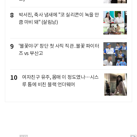
8
박서진, 축사 냄새에 "코 실리콘이 녹을 만
큼 마비 돼" (살림남)
9
'불꽃야구' 창단 첫 사직 직관..불꽃 파이터
즈 vs 부산고
10
여자친구 유주, 몸매 이 정도였나…시스
루 톱에 비친 블랙 언더웨어