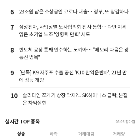
6
23조원 남은 소상공인 코로나 대출… 정부, 또 탕감하나
7
삼성전자, 사업장별 노사협의회 전사 통합… 과반 지위
잃은 초기업 노조 '영향력 만회' 시도
8
반도체 공장 통째 인수하는 노키아… "메모리 다음은 광
통신 병목"
9
[단독] K9 자주포 수출 공신 'K10 탄약운반차', 21년 만
에 성능 개량
10
솔리다임 쪼개기 상장 악재?... SK하이닉스 급락, 본질
은 차익실현
실시간 TOP 종목
08.06
장마감
상승
하락
거래대금
거래량