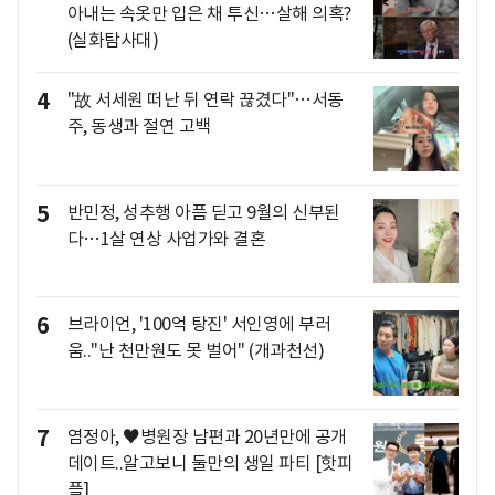
아내는 속옷만 입은 채 투신…살해 의혹?
(실화탐사대)
4
"故 서세원 떠난 뒤 연락 끊겼다"…서동
주, 동생과 절연 고백
5
반민정, 성추행 아픔 딛고 9월의 신부된
다…1살 연상 사업가와 결혼
6
브라이언, '100억 탕진' 서인영에 부러
움.."난 천만원도 못 벌어" (개과천선)
7
염정아, ♥병원장 남편과 20년만에 공개
데이트..알고보니 둘만의 생일 파티 [핫피
플]