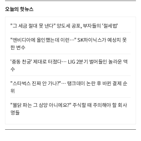
오늘의 핫뉴스
"그 세금 절대 못 낸다" 양도세 공포, 부자들의 '절세법'
"엔비디아에 올인했는데 이런…" SK하이닉스가 예상치 못
한 변수
'중동 천궁' 제대로 터졌다… LIG 2분기 벌어들인 놀라운 액
수
"스타벅스 진짜 안 가나?"… 탱크데이 논란 후 바뀐 결제 순
위
"불닭 파는 그 삼양 아니에요?" 주식할 때 주의해야 할 회사
명들