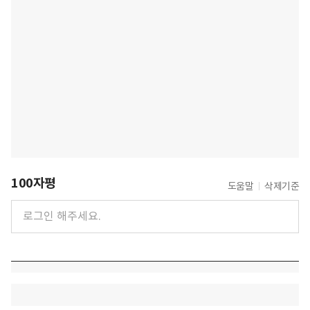
100자평
도움말
삭제기준