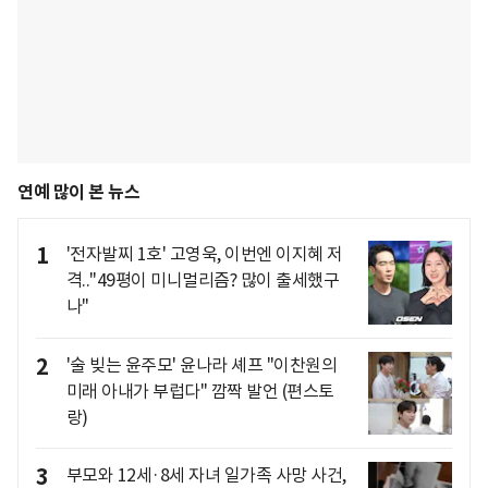
연예 많이 본 뉴스
1
'전자발찌 1호' 고영욱, 이번엔 이지혜 저
격.."49평이 미니멀리즘? 많이 출세했구
나"
2
'술 빚는 윤주모' 윤나라 셰프 "이찬원의
미래 아내가 부럽다" 깜짝 발언 (편스토
랑)
3
부모와 12세·8세 자녀 일가족 사망 사건,