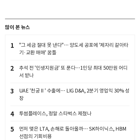
많이 본 뉴스
1
"그 세금 절대 못 낸다"… 양도세 공포에 '제자리 갈아타
기·교환 매매' 꿈틀
2
추석 전 '민생지원금' 또 푼다…1인당 최대 50만원 어디
서 받나
3
UAE '천궁Ⅱ' 수출에… LIG D&A, 2분기 영업익 30% 성
장
4
투썸플레이스, 정말 스타벅스 제쳤나
5
먼저 맺은 LTA, 손해로 돌아올까… SK하이닉스, HBM
선점의 기회비용