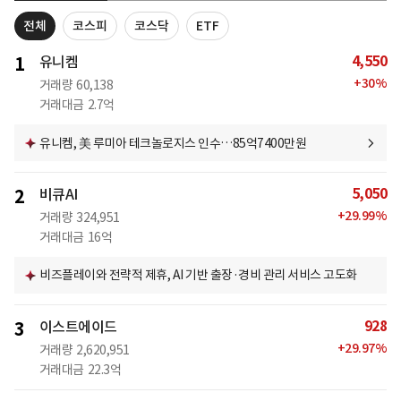
전체
코스피
코스닥
ETF
4,550
1
유니켐
+
30
%
거래량
60,138
거래대금
2.7억
유니켐, 美 루미아 테크놀로지스 인수…85억7400만원
5,050
2
비큐AI
+
29.99
%
거래량
324,951
거래대금
16억
비즈플레이와 전략적 제휴, AI 기반 출장·경비 관리 서비스 고도화
928
3
이스트에이드
+
29.97
%
거래량
2,620,951
거래대금
22.3억