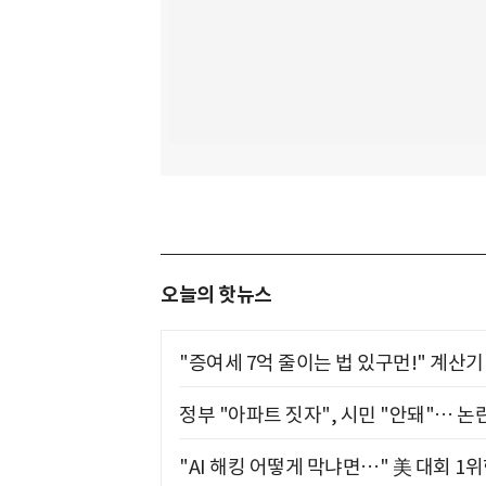
오늘의 핫뉴스
"증여세 7억 줄이는 법 있구먼!" 계산
정부 "아파트 짓자", 시민 "안돼"… 논란
"AI 해킹 어떻게 막냐면…" 美 대회 1