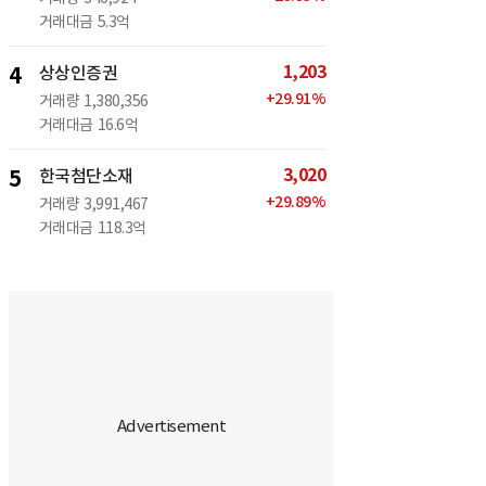
거래대금
5.3억
1,203
4
상상인증권
+
29.91
%
거래량
1,380,356
거래대금
16.6억
3,020
5
한국첨단소재
+
29.89
%
거래량
3,991,467
거래대금
118.3억