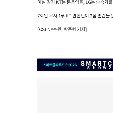
이날 경기 KT는 문용익을, LG는 송승기
7회말 무사 1루 KT 안현민이 2점 홈런을 날
[OSEN=수원, 박준형 기자]