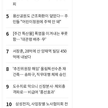
피
5
용산공원도 근조화환이 덮었다… 주
민들 "어린이정원에 주택 안 돼"
6
[주간 특산물] 폭염을 이겨내는 푸릇
함… '대관령 배추·무'
7
서장훈, 28억에 산 양재역 빌딩 450
억에 내놨다
8
'추진위원장 해임' 올림픽선수촌 재
건축… 송파구, 직무대행 체제 승인
9
도수치료 막으니 신장분사·체외충
격파로… 비급여 '풍선효과'
10
삼성전자, 사업장별 노사협의회 전