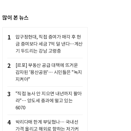
많이 본 뉴스
1
압구정현대, 직접 증여가 매각 후 현
금 증여보다 세금 7억 덜 낸다…계산
기 두드리는 강남 고령층
2
[르포] 부동산 공급 대책에 뜨거운
감자된 '용산공원'… 시민들은 "녹지
지켜야"
3
"직접 농사 안 지으면 내년까지 팔아
라"… 양도세 중과에 떨고 있는
6070
4
박리다매 한계 부딪혔나… 국내선
가격 올리고 해외로 향하는 저가커