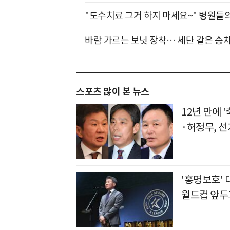
"도수치료 그거 하지 마세요~" 병원들
바람 가르는 보닛 장착… 세단 같은 승
스포츠 많이 본 뉴스
12년 만에 
·허정무, 선
'홍명보호' 
월드컵 앞두