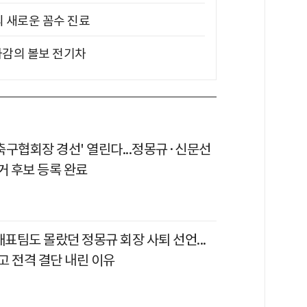
의 새로운 꼼수 진료
차감의 볼보 전기차
'축구협회장 경선' 열린다...정몽규·신문선
거 후보 등록 완료
대표팀도 몰랐던 정몽규 회장 사퇴 선언...
고 전격 결단 내린 이유