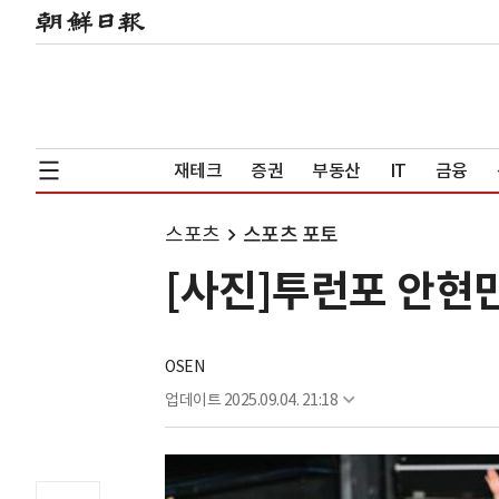
재테크
증권
부동산
IT
금융
스포츠
스포츠 포토
[사진]투런포 안현민
OSEN
업데이트
2025.09.04. 21:18