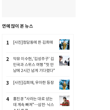
연예 많이 본 뉴스
1
[사진]청담동에 뜬 김희애
2
악뮤 이수현, '김성주子' 김
민국과 스위스 여행 "첫 만
남에 2시간 넘게 기다렸다"
3
[사진]김희애, 우아한 등장
4
홍진경 "사라는 대로 샀는
데 계속 빠져"…삼전·닉스