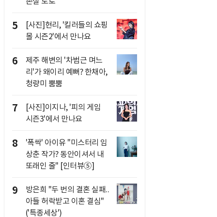
손실 토로
5
[사진]현리, '킬러들의 쇼핑
몰 시즌2'에서 만나요
6
제주 해변의 '차범근 며느
리'가 왜이리 예뻐? 한채아,
청량미 뿜뿜
7
[사진]이지나, '피의 게임
시즌3'에서 만나요
8
'폭싹' 아이유 "미스터리 임
상춘 작가? 동안이셔서 내
또래인 줄" [인터뷰⑤]
9
방은희 "두 번의 결혼 실패..
아들 허락받고 이혼 결심"
('특종세상')