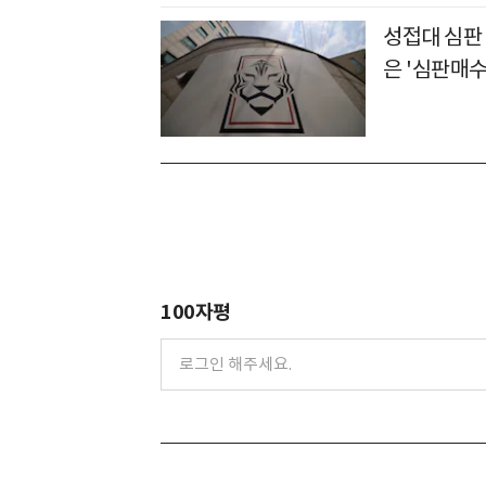
성접대 심판 
은 '심판매수
100자평