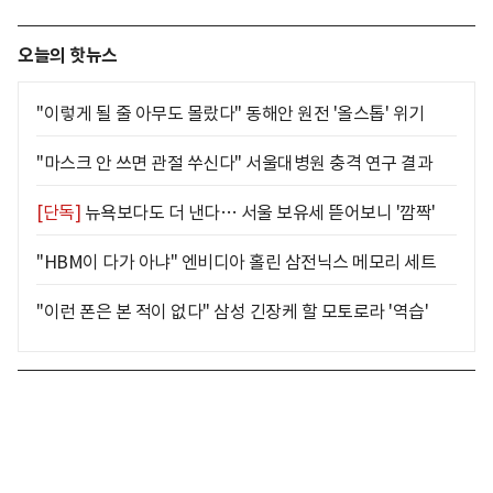
오늘의 핫뉴스
"이렇게 될 줄 아무도 몰랐다" 동해안 원전 '올스톱' 위기
"마스크 안 쓰면 관절 쑤신다" 서울대병원 충격 연구 결과
[단독]
뉴욕보다도 더 낸다… 서울 보유세 뜯어보니 '깜짝'
"HBM이 다가 아냐" 엔비디아 홀린 삼전닉스 메모리 세트
"이런 폰은 본 적이 없다" 삼성 긴장케 할 모토로라 '역습'