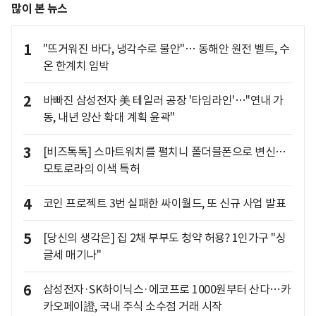
많이 본 뉴스
1
"뜨거워진 바다, 냉각수로 불안"… 동해안 원전 벨트, 수
온 한계치 임박
2
바빠진 삼성전자 美 테일러 공장 '타임라인'…"연내 가
동, 내년 양산 확대 계획 윤곽"
3
[비즈톡톡] 스마트워치를 펼치니 폴더블폰으로 변신…
모토로라의 이색 특허
4
코인 프로젝트 3번 실패한 싸이월드, 또 신규 사업 발표
5
[당신의 생각은] 집 2채 부부도 청약 허용? 1인가구 "싱
글세 매기나"
6
삼성전자·SK하이닉스·에코프로 1000원부터 산다…카
카오페이證, 국내 주식 소수점 거래 시작