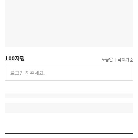
100자평
도움말
삭제기준