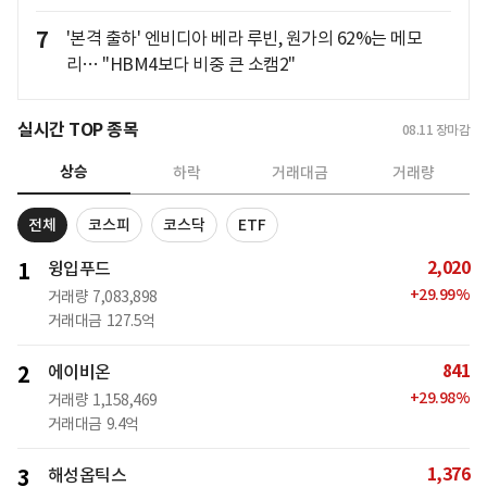
7
'본격 출하' 엔비디아 베라 루빈, 원가의 62%는 메모
리… "HBM4보다 비중 큰 소캠2"
실시간 TOP 종목
08.11
장마감
상승
하락
거래대금
거래량
전체
코스피
코스닥
ETF
2,020
1
윙입푸드
+
29.99
%
거래량
7,083,898
거래대금
127.5억
841
2
에이비온
+
29.98
%
거래량
1,158,469
거래대금
9.4억
1,376
3
해성옵틱스