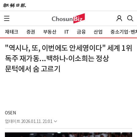
재테크
증권
부동산
IT
금융
산업
중소기업·벤
"역시나, 또, 이번에도 안세영이다" 세계 1위
독주 재가동...백하나-이소희는 정상
문턱에서 숨 고르기
OSEN
업데이트
2026.01.11. 21:01