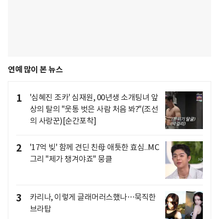
연예 많이 본 뉴스
1
'심혜진 조카' 심재원, 00년생 소개팅녀 앞
상의 탈의 "웃통 벗은 사람 처음 봐?"(조선
의 사랑꾼)[순간포착]
2
'17억 빚' 함께 견딘 친母 애틋한 효심..MC
그리 "제가 챙겨야죠" 뭉클
3
카리나, 이렇게 글래머러스했나…묵직한
브라탑