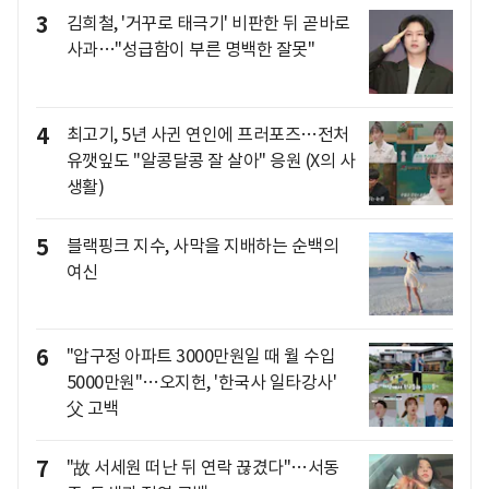
3
김희철, '거꾸로 태극기' 비판한 뒤 곧바로
사과…"성급함이 부른 명백한 잘못"
4
최고기, 5년 사귄 연인에 프러포즈…전처
유깻잎도 "알콩달콩 잘 살아" 응원 (X의 사
생활)
5
블랙핑크 지수, 사막을 지배하는 순백의
여신
6
"압구정 아파트 3000만원일 때 월 수입
5000만원"…오지헌, '한국사 일타강사'
父 고백
7
"故 서세원 떠난 뒤 연락 끊겼다"…서동