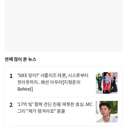
연예 많이 본 뉴스
1
'50대 맞아?' 샤를리즈 테론, 시스루부터
컷아웃까지...패션 아우라[지형준의
Behind]
2
'17억 빚' 함께 견딘 친母 애틋한 효심..MC
그리 "제가 챙겨야죠" 뭉클