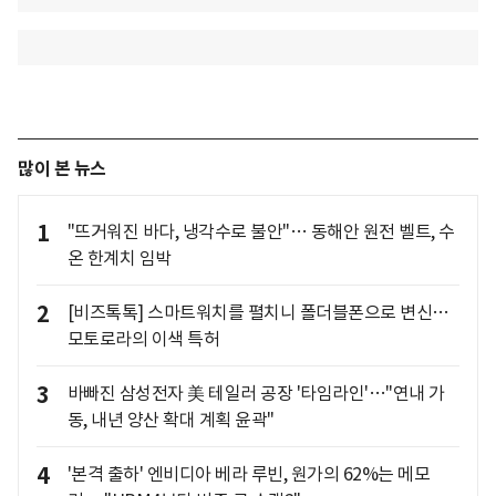
많이 본 뉴스
1
"뜨거워진 바다, 냉각수로 불안"… 동해안 원전 벨트, 수
온 한계치 임박
2
[비즈톡톡] 스마트워치를 펼치니 폴더블폰으로 변신…
모토로라의 이색 특허
3
바빠진 삼성전자 美 테일러 공장 '타임라인'…"연내 가
동, 내년 양산 확대 계획 윤곽"
4
'본격 출하' 엔비디아 베라 루빈, 원가의 62%는 메모