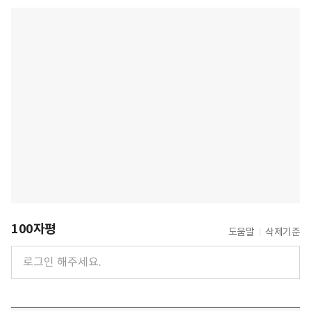
100자평
도움말
삭제기준