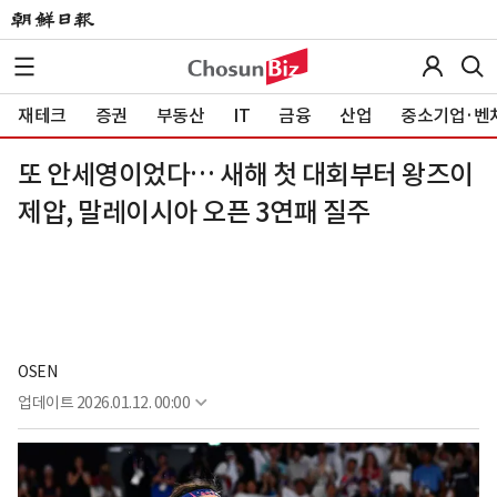
재테크
증권
부동산
IT
금융
산업
중소기업·벤
또 안세영이었다… 새해 첫 대회부터 왕즈이
제압, 말레이시아 오픈 3연패 질주
OSEN
업데이트
2026.01.12. 00:00