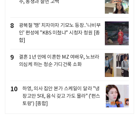
주, 동생과 절연 고백
8
광복절 '땡' 치자마자 기모노 등장..'나비부
인' 편성에 "KBS 미쳤냐" 시청자 청원 [종
합]
9
결혼 1년 만에 이혼한 MZ 여배우, 노브라
의심케 하는 청순 가디건룩 소화
10
하영, 의사 집안 본가 스케일이 달라 "냉
장고만 5대, 음식 갖고 가도 몰라" ('편스
토랑') [종합]