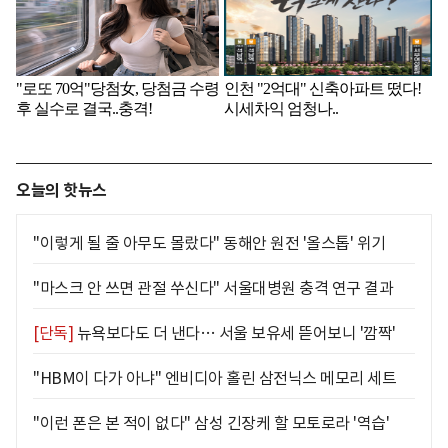
오늘의 핫뉴스
"이렇게 될 줄 아무도 몰랐다" 동해안 원전 '올스톱' 위기
"마스크 안 쓰면 관절 쑤신다" 서울대병원 충격 연구 결과
[단독]
뉴욕보다도 더 낸다… 서울 보유세 뜯어보니 '깜짝'
"HBM이 다가 아냐" 엔비디아 홀린 삼전닉스 메모리 세트
"이런 폰은 본 적이 없다" 삼성 긴장케 할 모토로라 '역습'