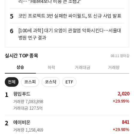
리… "HBM4보다 비중 큰 소캠2"
5
코인 프로젝트 3번 실패한 싸이월드, 또 신규 사업 발표
6
[100세 과학] 대기 오염이 관절염 악화시킨다…서울대
병원 연구 결과
실시간 TOP 종목
08.11
장마감
상승
하락
거래대금
거래량
전체
코스피
코스닥
ETF
2,020
1
윙입푸드
+
29.99
%
거래량
7,083,898
거래대금
127.5억
841
2
에이비온
+
29.98
%
거래량
1,158,469