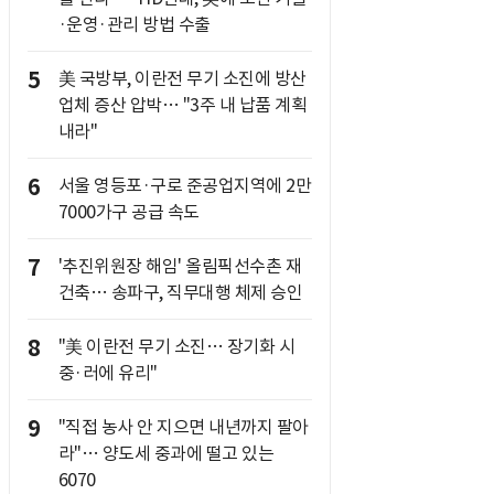
·운영·관리 방법 수출
5
美 국방부, 이란전 무기 소진에 방산
업체 증산 압박… "3주 내 납품 계획
내라"
6
서울 영등포·구로 준공업지역에 2만
7000가구 공급 속도
7
'추진위원장 해임' 올림픽선수촌 재
건축… 송파구, 직무대행 체제 승인
8
"美 이란전 무기 소진… 장기화 시
중·러에 유리"
9
"직접 농사 안 지으면 내년까지 팔아
라"… 양도세 중과에 떨고 있는
6070