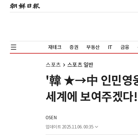
재테크
증권
부동산
IT
금융
스포츠
스포츠 일반
'韓 ★→中 인민영웅
세계에 보여주겠다!
OSEN
업데이트
2025.11.06. 00:35