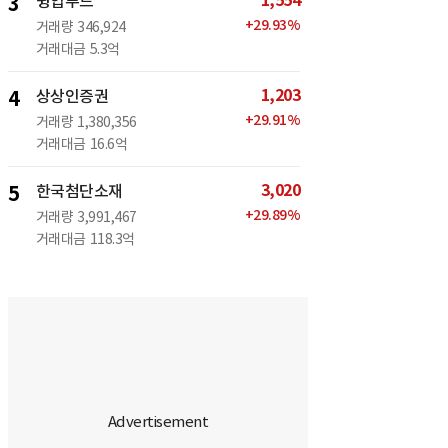
1,554
3
윙입푸드
+
29.93
%
거래량
346,924
거래대금
5.3억
1,203
4
상상인증권
+
29.91
%
거래량
1,380,356
거래대금
16.6억
3,020
5
한국첨단소재
+
29.89
%
거래량
3,991,467
거래대금
118.3억