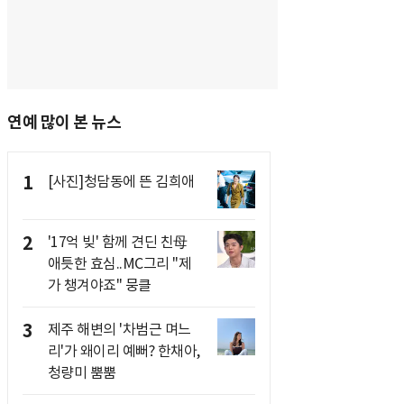
연예 많이 본 뉴스
1
[사진]청담동에 뜬 김희애
2
'17억 빚' 함께 견딘 친母
애틋한 효심..MC그리 "제
가 챙겨야죠" 뭉클
3
제주 해변의 '차범근 며느
리'가 왜이리 예뻐? 한채아,
청량미 뿜뿜