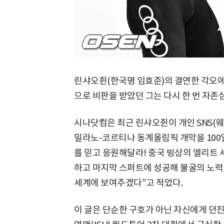
린샤오쥔(한국명 임효준)의 결연한 각오에
으로 비판을 받았던 그는 다시 한 번 자존
시나닷컴은 최근 린샤오쥔이 개인 SNS(웨이
밀라노-코르티나 동계올림픽 개막을 100일 
를 믿고 응원해달라! 중국 빙상의 엘리트 
하고 마지막 스퍼트에 성공해 불굴의 노력
세계에 보여주겠다”고 적었다.
이 글은 단순한 구호가 아닌 자신에게 던