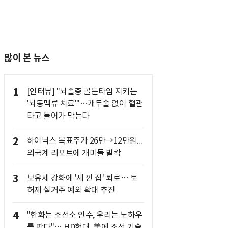
많이 본 뉴스
1
[인터뷰] "뇌졸중 골든타임 지키는
'뇌동맥류 치료'"…개두술 없이 혈관
타고 들어가 막는다
2
하이닉스 목표주가 26만→12만원...
외국계 리포트에 개미들 발칵
3
보유세 강화에 '세 낀 집' 퇴로… 토
허제 실거주 예외 확대 추진
4
"한화는 조선소 인수, 우리는 노하우
를 판다"… HD현대, 美에 조선 기술