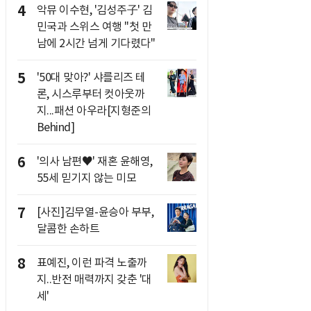
4
악뮤 이수현, '김성주子' 김
민국과 스위스 여행 "첫 만
남에 2시간 넘게 기다렸다"
5
'50대 맞아?' 샤를리즈 테
론, 시스루부터 컷아웃까
지...패션 아우라[지형준의
Behind]
6
'의사 남편♥' 재혼 윤해영,
55세 믿기지 않는 미모
7
[사진]김무열-윤승아 부부,
달콤한 손하트
8
표예진, 이런 파격 노출까
지..반전 매력까지 갖춘 '대
세'