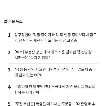
많이 본 뉴스
1
압구정현대, 직접 증여가 매각 후 현금 증여보다 세금 7
억 덜 낸다…계산기 두드리는 강남 고령층
2
[르포] 부동산 공급 대책에 뜨거운 감자된 '용산공원'…
시민들은 "녹지 지켜야"
3
"직접 농사 안 지으면 내년까지 팔아라"… 양도세 중과
에 떨고 있는 6070
4
박리다매 한계 부딪혔나… 국내선 가격 올리고 해외로
향하는 저가커피
5
[주간 특산물] 폭염을 이겨내는 푸릇함… '대관령 배추·