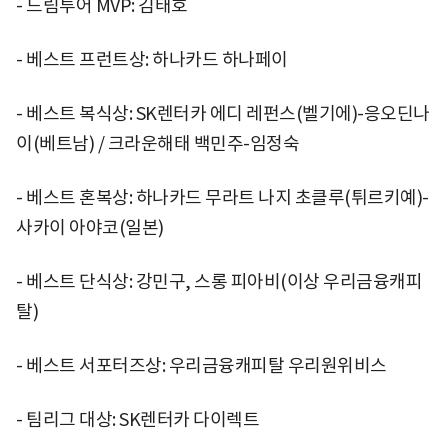
- 드림투어 MVP: 김태호
- 베스트 프런트상: 하나카드 하나페이
- 베스트 복식상: SK렌터카 에디 레펀스(벨기에)-응오딘나
이(베트남) / 크라운해태 백민주-임정숙
- 베스트 혼복상: 하나카드 무라트 나지 초클루(튀르키예)-
사카이 아야코(일본)
- 베스트 단식상: 강민구, 스롱 피아비(이상 우리금융캐피
탈)
- 베스트 서포터즈상: 우리금융캐피탈 우리원위비스
- 팀리그 대상: SK렌터카 다이렉트