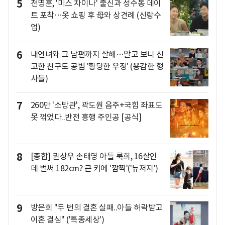
5
천명훈, '미스 차이나' 출신과 성수동 데이
트 포착…옷 쇼핑 후 母와 상견례 (신랑수
업)
6
내연녀와 그 남편까지 살해…알고 보니 신
고한 친구도 공범 '황당한 우정' (용감한 형
사들)
7
260만 '소방관', 곽도원 음주+국힘 좌표도
못 꺾었다..반전 흥행 주인공 [공식]
8
[종합] 권상우 손태영 아들 룩희, 16살인
데 벌써 182cm? 큰 키에 '깜짝'('뉴저지')
9
방은희 "두 번의 결혼 실패..아들 허락받고
이혼 결심" ('특종세상')