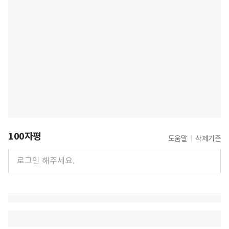
100자평
도움말
삭제기준