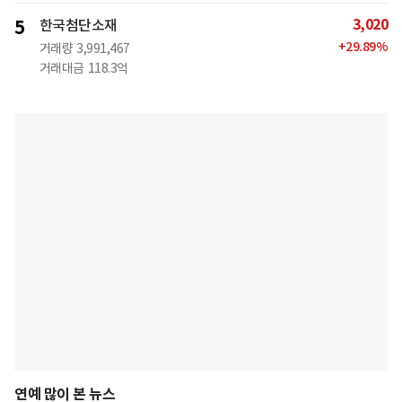
3,020
5
한국첨단소재
+
29.89
%
거래량
3,991,467
거래대금
118.3억
연예 많이 본 뉴스