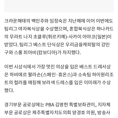
크라운해태의 백민주와 임정숙은 지난해에 이어 이번에도
팀리그 여자복식상을 수상했으며, 혼합복식상은 하나카드
의 무라트 나지 초클루(튀르키예)-사카이 아야코(일본)이
받았다. 팀리그 베스트 단식상은 우리금융캐피탈의 강민
구와 스롱 피아비(캄보디아)가 차지했다.
이번 시상식에서 가장 멋진 의상을 입은 베스트 드레서상
은 하비에르 팔라손(스페인·휴온스)과 소속팀 하이원리조
트의 컬러를 매칭해 보라색 드레스를 입은 이미래가 수상
했다.
경기부문 공로상에는 PBA 김영헌 특별보좌관이, 지자체
부문 공로상은 제주특별자치도의회 양경호 의원, 방송사