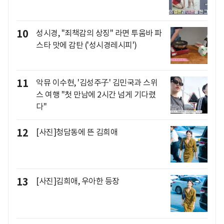
10
성시경, "죄책감의 상징" 라면 투움바 파
스타 맛에 감탄 ('성시경레시피')
11
악뮤 이수현, '김성주子' 김민국과 스위
스 여행 "첫 만남에 2시간 넘게 기다렸
다"
12
[사진]청담동에 뜬 김희애
13
[사진]김희애, 우아한 등장