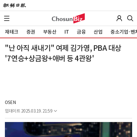
재테크
증권
부동산
IT
금융
산업
중소기업·벤
"난 아직 새내기" 여제 김가영, PBA 대상
'7연승+상금왕+애버 등 4관왕'
OSEN
업데이트
2025.03.19. 21:59