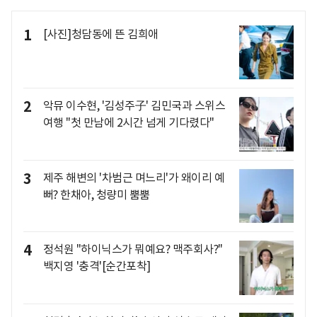
1
[사진]청담동에 뜬 김희애
2
악뮤 이수현, '김성주子' 김민국과 스위스
여행 "첫 만남에 2시간 넘게 기다렸다"
3
제주 해변의 '차범근 며느리'가 왜이리 예
뻐? 한채아, 청량미 뿜뿜
4
정석원 "하이닉스가 뭐예요? 맥주회사?"
백지영 '충격'[순간포착]