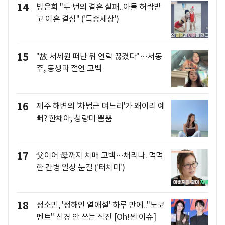
14
방은희 "두 번의 결혼 실패..아들 허락받
고 이혼 결심" ('특종세상')
15
"故 서세원 떠난 뒤 연락 끊겼다"…서동
주, 동생과 절연 고백
16
제주 해변의 '차범근 며느리'가 왜이리 예
뻐? 한채아, 청량미 뿜뿜
17
父이어 母까지 치매 고백…채리나. 먹먹
한 간병 일상 눈길 ('터치미')
18
정소민, '정해인 열애설' 하루 만에.."노코
멘트" 신경 안 쓰는 직진 [Oh!쎈 이슈]