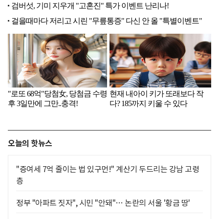
오늘의 핫뉴스
"증여세 7억 줄이는 법 있구먼!" 계산기 두드리는 강남 고령
층
정부 "아파트 짓자", 시민 "안돼"… 논란의 서울 '황금 땅'