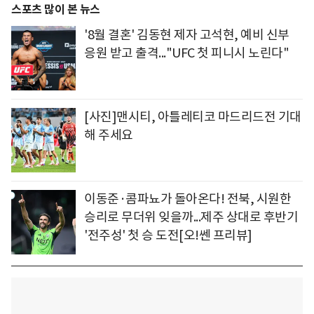
스포츠 많이 본 뉴스
'8월 결혼' 김동현 제자 고석현, 예비 신부
응원 받고 출격..."UFC 첫 피니시 노린다"
[사진]맨시티, 아틀레티코 마드리드전 기대
해 주세요
이동준·콤파뇨가 돌아온다! 전북, 시원한
승리로 무더위 잊을까...제주 상대로 후반기
'전주성' 첫 승 도전[오!쎈 프리뷰]