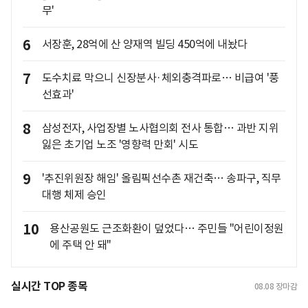
무'
6
서장훈, 28억에 산 양재역 빌딩 450억에 내놨다
7
도수치료 막으니 신장분사·체외충격파로… 비급여 '풍
선효과'
8
삼성전자, 사업장별 노사협의회 전사 통합… 과반 지위
잃은 초기업 노조 '영향력 만회' 시도
9
'추진위원장 해임' 올림픽선수촌 재건축… 송파구, 직무
대행 체제 승인
10
용산공원도 근조화환이 덮었다… 주민들 "어린이정원
에 주택 안 돼"
실시간 TOP 종목
08.08
장마감