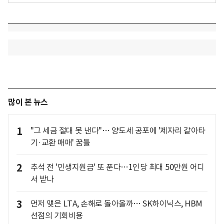
많이 본 뉴스
1
"그 세금 절대 못 낸다"… 양도세 공포에 '제자리 갈아타
기·교환 매매' 꿈틀
2
추석 전 '민생지원금' 또 푼다…1인당 최대 50만원 어디
서 받나
3
먼저 맺은 LTA, 손해로 돌아올까… SK하이닉스, HBM
선점의 기회비용