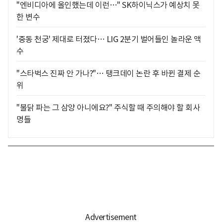
"엔비디아에 올인했는데 이런…" SK하이닉스가 예상치 못
한 변수
'중동 천궁' 제대로 터졌다… LIG 2분기 벌어들인 놀라운 액
수
"스타벅스 진짜 안 가나?"… 탱크데이 논란 후 바뀐 결제 순
위
"불닭 파는 그 삼양 아니에요?" 주식할 때 주의해야 할 회사
명들