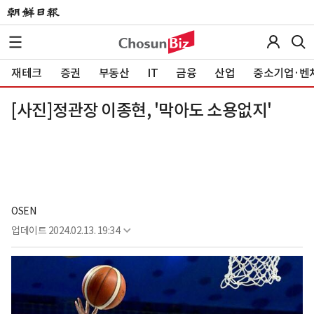
재테크
증권
부동산
IT
금융
산업
중소기업·벤
[사진]정관장 이종현, '막아도 소용없지'
OSEN
업데이트
2024.02.13. 19:34