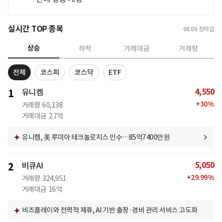
실시간 TOP 종목
08.06
장마감
상승
하락
거래대금
거래량
전체
코스피
코스닥
ETF
4,550
1
유니켐
+
30
%
거래량
60,138
거래대금
2.7억
유니켐, 美 루미아 테크놀로지스 인수…85억7400만원
5,050
2
비큐AI
+
29.99
%
거래량
324,951
거래대금
16억
비즈플레이와 전략적 제휴, AI 기반 출장·경비 관리 서비스 고도화