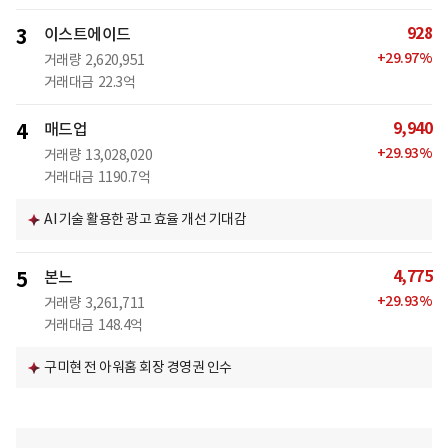
928
3
이스트에이드
+
29.97
%
거래량
2,620,951
거래대금
22.3억
9,940
4
매드업
+
29.93
%
거래량
13,028,020
거래대금
1190.7억
AI 기술 활용한 광고 효율 개선 기대감
4,775
5
본느
+
29.93
%
거래량
3,261,711
거래대금
148.4억
구미현 전 아워홈 회장 경영권 인수