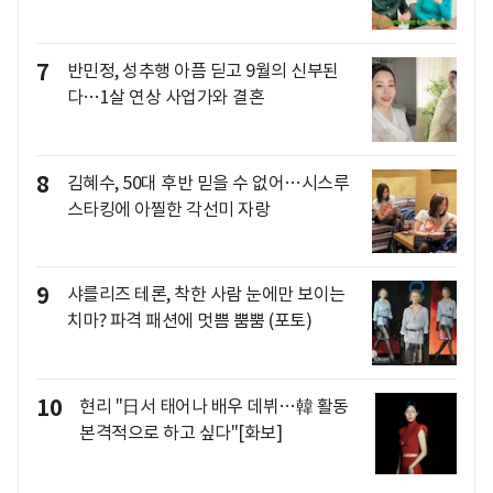
7
반민정, 성추행 아픔 딛고 9월의 신부된
다…1살 연상 사업가와 결혼
8
김혜수, 50대 후반 믿을 수 없어…시스루
스타킹에 아찔한 각선미 자랑
9
샤를리즈 테론, 착한 사람 눈에만 보이는
치마? 파격 패션에 멋쁨 뿜뿜 (포토)
10
현리 "日서 태어나 배우 데뷔…韓 활동
본격적으로 하고 싶다"[화보]