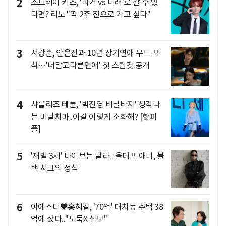
2
스트레이 키즈, '과거 vs 미래'로 갈 수 있
다면? 리노 "딱 2주 전으로 가고 싶다"
3
서강준, 안은진과 10년 장기연애 무드 포
착…'너말고다른연애' 첫 스틸컷 공개
4
샤를리즈 테론, '박진영 비닐바지' 생각나
는 비닐치마..이걸 이렇게 소화해? [핫피
플]
5
'재벌 3세' 바이브는 달라.. 올데프 애니, 블
랙 시크의 정석
6
여에스더♥홍혜걸, '70억' 대치동 주택 38
억에 샀다.."도둑X 심보"