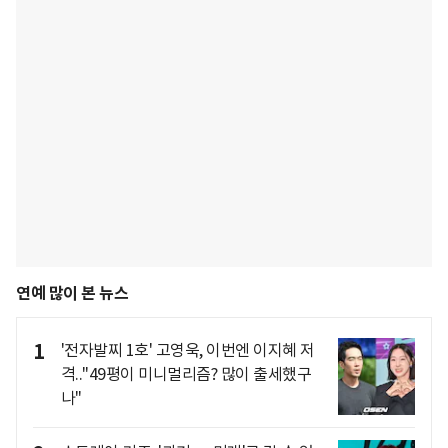
연예 많이 본 뉴스
1
'전자발찌 1호' 고영욱, 이번엔 이지혜 저
격.."49평이 미니멀리즘? 많이 출세했구
나"