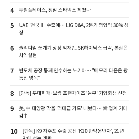
4
투썸플레이스, 정말 스타벅스 제쳤나
5
UAE '천궁Ⅱ' 수출에… LIG D&A, 2분기 영업익 30% 성
장
6
솔리다임 쪼개기 상장 악재?... SK하이닉스 급락, 본질은
차익실현
7
반도체 공장 통째 인수하는 노키아… "메모리 다음은 광
통신 병목"
8
[단독] 부대찌개·보쌈 프랜차이즈 '놀부' 기업회생 신청
9
美, 中 태양광 막을 '역대급 카드' 내놨다… 韓 업계 기대
감↑
10
[단독] K9 자주포 수출 공신 'K10 탄약운반차', 21년
만에 성능 개량