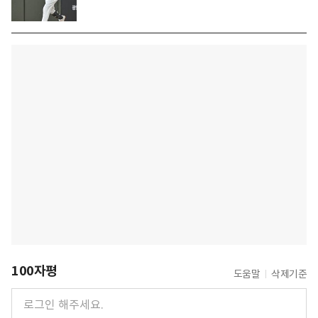
100자평
도움말
삭제기준