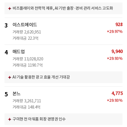
비즈플레이와 전략적 제휴, AI 기반 출장·경비 관리 서비스 고도화
928
3
이스트에이드
+
29.97
%
거래량
2,620,951
거래대금
22.3억
9,940
4
매드업
+
29.93
%
거래량
13,028,020
거래대금
1190.7억
AI 기술 활용한 광고 효율 개선 기대감
4,775
5
본느
+
29.93
%
거래량
3,261,711
거래대금
148.4억
구미현 전 아워홈 회장 경영권 인수