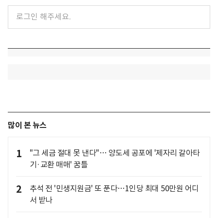
많이 본 뉴스
1
"그 세금 절대 못 낸다"… 양도세 공포에 '제자리 갈아타
기·교환 매매' 꿈틀
2
추석 전 '민생지원금' 또 푼다…1인당 최대 50만원 어디
서 받나