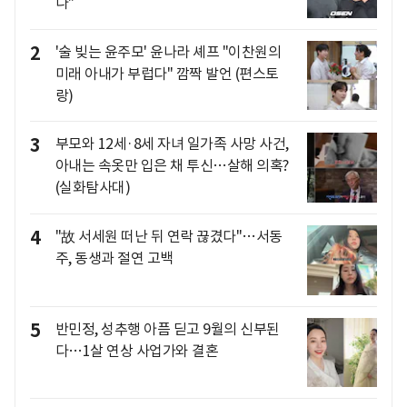
나"
2
'술 빚는 윤주모' 윤나라 셰프 "이찬원의
미래 아내가 부럽다" 깜짝 발언 (편스토
랑)
3
부모와 12세·8세 자녀 일가족 사망 사건,
아내는 속옷만 입은 채 투신…살해 의혹?
(실화탐사대)
4
"故 서세원 떠난 뒤 연락 끊겼다"…서동
주, 동생과 절연 고백
5
반민정, 성추행 아픔 딛고 9월의 신부된
다…1살 연상 사업가와 결혼