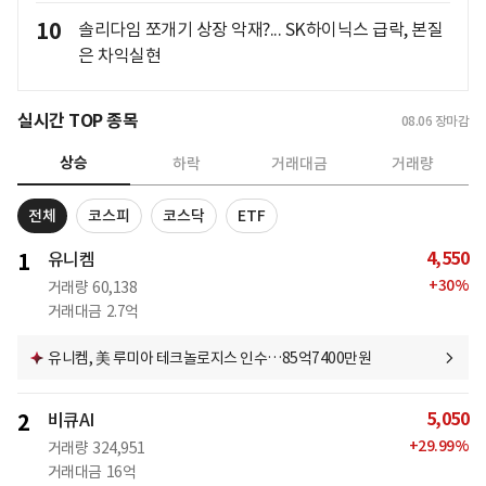
10
솔리다임 쪼개기 상장 악재?... SK하이닉스 급락, 본질
은 차익실현
실시간 TOP 종목
08.06
장마감
상승
하락
거래대금
거래량
전체
코스피
코스닥
ETF
4,550
1
유니켐
+
30
%
거래량
60,138
거래대금
2.7억
유니켐, 美 루미아 테크놀로지스 인수…85억7400만원
5,050
2
비큐AI
+
29.99
%
거래량
324,951
거래대금
16억