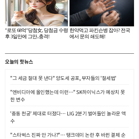
오늘의 핫뉴스
"그 세금 절대 못 낸다" 양도세 공포, 부자들의 '절세법'
"엔비디아에 올인했는데 이런…" SK하이닉스가 예상치 못
한 변수
'중동 천궁' 제대로 터졌다… LIG 2분기 벌어들인 놀라운 액
수
"스타벅스 진짜 안 가나?"… 탱크데이 논란 후 바뀐 결제 순