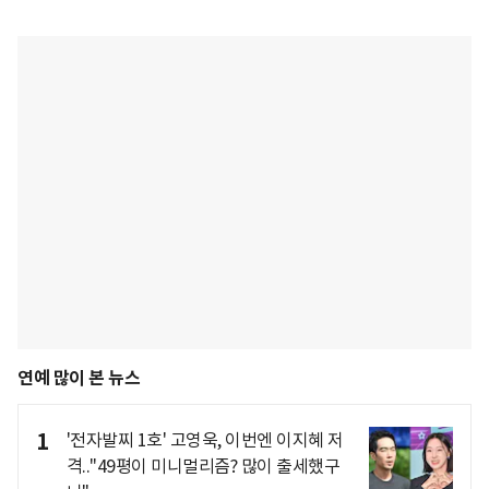
연예 많이 본 뉴스
1
'전자발찌 1호' 고영욱, 이번엔 이지혜 저
격.."49평이 미니멀리즘? 많이 출세했구