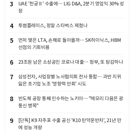
3
UAE '천궁Ⅱ' 수출에… LIG D&A, 2분기 영업익 30% 성
장
4
투썸플레이스, 정말 스타벅스 제쳤나
5
먼저 맺은 LTA, 손해로 돌아올까… SK하이닉스, HBM
선점의 기회비용
6
23조원 남은 소상공인 코로나 대출… 정부, 또 탕감하나
7
삼성전자, 사업장별 노사협의회 전사 통합… 과반 지위
잃은 초기업 노조 '영향력 만회' 시도
8
반도체 공장 통째 인수하는 노키아… "메모리 다음은 광
통신 병목"
9
[단독] K9 자주포 수출 공신 'K10 탄약운반차', 21년 만
에 성능 개량