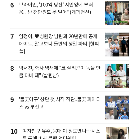
6
브라이언, '100억 탕진' 서인영에 부러
움.."난 천만원도 못 벌어" (개과천선)
7
염정아, ♥병원장 남편과 20년만에 공개
데이트..알고보니 둘만의 생일 파티 [핫피
플]
8
박서진, 축사 냄새에 "코 실리콘이 녹을 만
큼 마비 돼" (살림남)
9
'불꽃야구' 창단 첫 사직 직관..불꽃 파이터
즈 vs 부산고
10
여자친구 유주, 몸매 이 정도였나…시스
루 톱에 비친 블랙 언더웨어