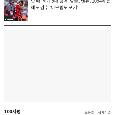
한 때 '세계 5대 윙어' 방출.. 맨유, 1084억 손
해도 감수 '아모림도 포기'
100자평
도움말
삭제기준