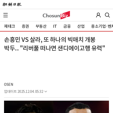
재테크
증권
부동산
IT
금융
산업
중소기업·벤
손흥민 VS 살라, 또 하나의 빅매치 개봉
박두.. "리버풀 떠나면 샌디에이고행 유력"
OSEN
업데이트
2025.12.04. 05:32