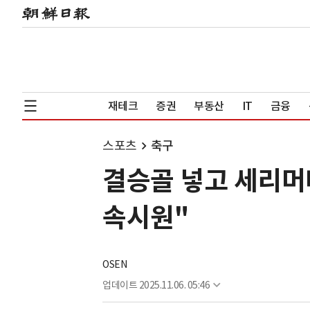
재테크
증권
부동산
IT
금융
스포츠
축구
결승골 넣고 세리머
속시원"
OSEN
업데이트
2025.11.06. 05:46