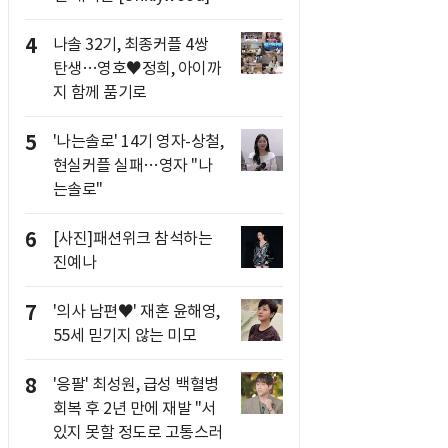
4
나솔 32기, 최종커플 4쌍
탄생…영호♥정희, 아이까
지 함께 품기로
5
'나는솔로' 14기 영자-상철,
현실커플 실패…영자 "나
는솔로"
6
[사진]패션위크 참석하는
진예나
7
'의사 남편♥' 재혼 윤해영,
55세 믿기지 않는 미모
8
'응팔' 최성원, 급성 백혈병
회복 후 2년 만에 재발 "서
있지 못할 정도로 고통스러