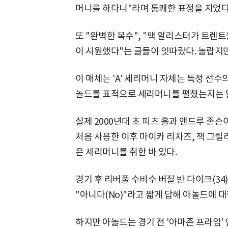
머니를 하다니"라며 통쾌한 표정을 지었다
또 "완벽한 복수", "맥 알리스터가 트렌트
이 시원했다"는 글들이 잇따랐다. 놀랍지
이 매체는 'A' 세리머니 자체는 특정 선수
놀드를 표적으로 세리머니를 펼쳤는지는 알
실제 2000년대 초 피츠 홀과 앤드루 존슨이
처음 사용한 이후 마이카 리차즈, 잭 그릴
은 세리머니를 취한 바 있다.
경기 후 리버풀 수비수 버질 반 다이크(3
"아니다(No)"라고 짧게 답해 아놀드에 
하지만 아놀드는 경기 전 '아마존 프라임'