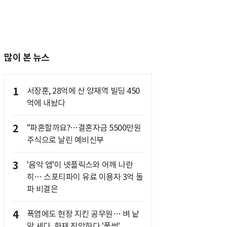
많이 본 뉴스
1
서장훈, 28억에 산 양재역 빌딩 450
억에 내놨다
2
"파혼할까요?…결혼자금 5500만원
주식으로 날린 예비신부
3
'음악 앱'이 넷플릭스와 어깨 나란
히… 스포티파이 유료 이용자 3억 돌
파 비결은
4
폭염에도 현장 지킨 공무원… 벼 낱
알 세다, 화재 진압하다 '풀썩'