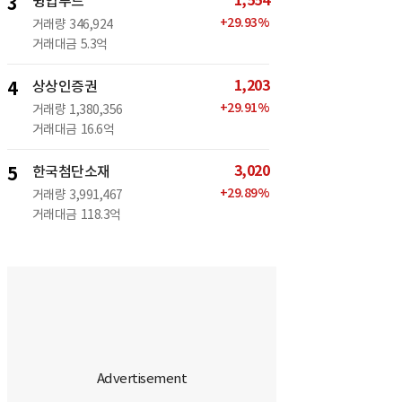
1,554
3
윙입푸드
+
29.93
%
거래량
346,924
거래대금
5.3억
1,203
4
상상인증권
+
29.91
%
거래량
1,380,356
거래대금
16.6억
3,020
5
한국첨단소재
+
29.89
%
거래량
3,991,467
거래대금
118.3억