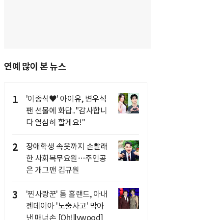
연예 많이 본 뉴스
1
'이종석♥' 아이유, 변우석
팬 선물에 화답.."감사합니
다 열심히 할게요!"
2
장애학생 속옷까지 손빨래
한 사회복무요원…주인공
은 개그맨 김규원
3
'찐사랑꾼' 톰 홀랜드, 아내
젠데이아 '노출사고' 막아
낸 매너손 [Oh!llywood]