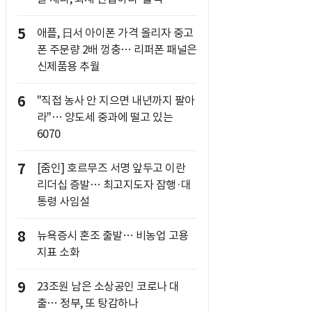
5
애플, 日서 아이폰 가격 올리자 중고
폰 주문량 2배 껑충… 리퍼폰 패널은
신제품용 추월
6
"직접 농사 안 지으면 내년까지 팔아
라"… 양도세 중과에 떨고 있는
6070
7
[줌인] 호르무즈 서명 앞두고 이란
리더십 증발… 최고지도자 잠행·대
통령 사임설
8
뉴욕증시 혼조 출발… 비농업 고용
지표 소화
9
23조원 남은 소상공인 코로나 대
출… 정부, 또 탕감하나