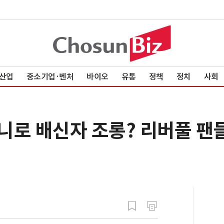
산업
중소기업·벤처
바이오
유통
정책
정치
사회
니로 배신자 조롱? 리버풀 팬