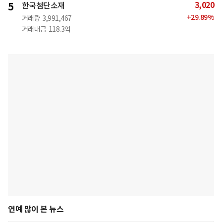
3,020
5
한국첨단소재
+
29.89
%
거래량
3,991,467
거래대금
118.3억
연예 많이 본 뉴스