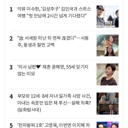
1
악뮤 이수현, '김성주子' 김민국과 스위스
여행 "첫 만남에 2시간 넘게 기다렸다"
2
"故 서세원 떠난 뒤 연락 끊겼다"…서동
주, 동생과 절연 고백
3
'의사 남편♥' 재혼 윤해영, 55세 믿기지
않는 미모
4
부모와 12세·8세 자녀 일가족 사망 사건,
아내는 속옷만 입은 채 투신…살해 의혹?
(실화탐사대)
5
'전자발찌 1호' 고영욱, 이번엔 이지혜 저