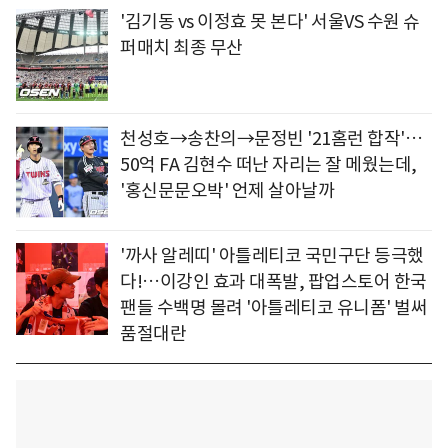
'김기동 vs 이정효 못 본다' 서울VS 수원 슈
퍼매치 최종 무산
천성호→송찬의→문정빈 '21홈런 합작'…
50억 FA 김현수 떠난 자리는 잘 메웠는데,
'홍신문문오박' 언제 살아날까
'까사 알레띠' 아틀레티코 국민구단 등극했
다!…이강인 효과 대폭발, 팝업스토어 한국
팬들 수백명 몰려 '아틀레티코 유니폼' 벌써
품절대란