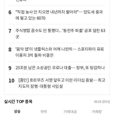
6
"직접 농사 안 지으면 내년까지 팔아라"… 양도세 중과
에 떨고 있는 6070
7
주식병합 꼼수도 안 통했다... '동전주 퇴출' 공포 덮친 63
곳
8
'음악 앱'이 넷플릭스와 어깨 나란히… 스포티파이 유료
이용자 3억 돌파 비결은
9
23조원 남은 소상공인 코로나 대출… 정부, 또 탕감하나
10
[줌인] 호르무즈 서명 앞두고 이란 리더십 증발… 최고
지도자 잠행·대통령 사임설
실시간 TOP 종목
08.08
장마감
상승
하락
거래대금
거래량