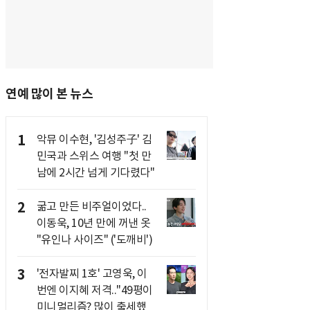
연예 많이 본 뉴스
1
악뮤 이수현, '김성주子' 김
민국과 스위스 여행 "첫 만
남에 2시간 넘게 기다렸다"
2
굶고 만든 비주얼이었다..
이동욱, 10년 만에 꺼낸 옷
"유인나 사이즈" ('도깨비')
3
'전자발찌 1호' 고영욱, 이
번엔 이지혜 저격.."49평이
미니멀리즘? 많이 출세했