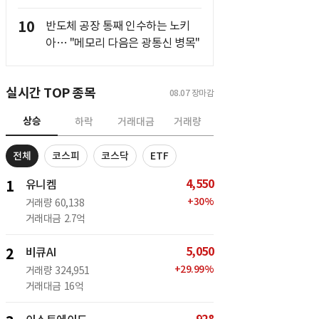
10
반도체 공장 통째 인수하는 노키
아… "메모리 다음은 광통신 병목"
실시간 TOP 종목
08.07
장마감
상승
하락
거래대금
거래량
전체
코스피
코스닥
ETF
4,550
1
유니켐
+
30
%
거래량
60,138
거래대금
2.7억
5,050
2
비큐AI
+
29.99
%
거래량
324,951
거래대금
16억