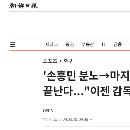
재테크
증권
부동산
IT
금융
스포츠
축구
'손흥민 분노→마지막
끝난다..."이젠 감
OSEN
업데이트
2024.03.20. 09:48