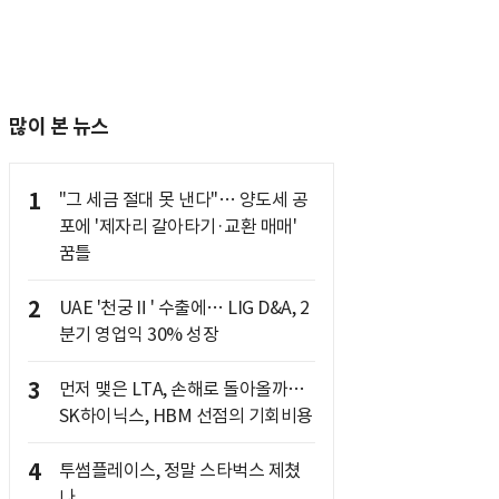
많이 본 뉴스
1
"그 세금 절대 못 낸다"… 양도세 공
포에 '제자리 갈아타기·교환 매매'
꿈틀
2
UAE '천궁Ⅱ' 수출에… LIG D&A, 2
분기 영업익 30% 성장
3
먼저 맺은 LTA, 손해로 돌아올까…
SK하이닉스, HBM 선점의 기회비용
4
투썸플레이스, 정말 스타벅스 제쳤
나