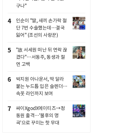
구나"
4
인순이 "딸, 새끼 손가락 절
단 7번 수술했는데…결국
잃어" (조선의 사랑꾼)
5
"故 서세원 떠난 뒤 연락 끊
겼다"…서동주, 동생과 절
연 고백
6
박지원 아나운서, 딱 달라
붙는 누드톱 입은 슬렌더…
속옷 라인까지 보여
7
싸이XgodX에이티즈→정
동원 출격…'불후의 명
곡'으로 꾸미는 핫 무대