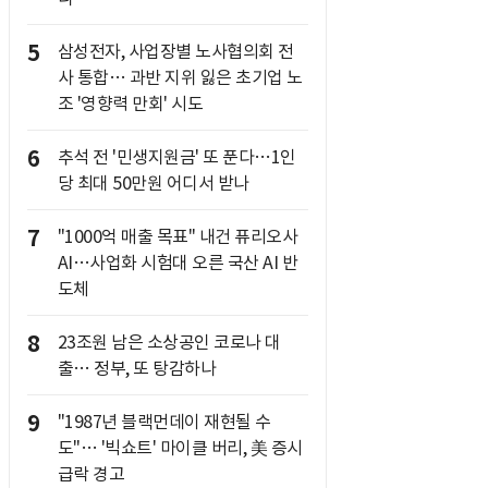
5
삼성전자, 사업장별 노사협의회 전
사 통합… 과반 지위 잃은 초기업 노
조 '영향력 만회' 시도
6
추석 전 '민생지원금' 또 푼다…1인
당 최대 50만원 어디서 받나
7
"1000억 매출 목표" 내건 퓨리오사
AI…사업화 시험대 오른 국산 AI 반
도체
8
23조원 남은 소상공인 코로나 대
출… 정부, 또 탕감하나
9
"1987년 블랙먼데이 재현될 수
도"… '빅쇼트' 마이클 버리, 美 증시
급락 경고