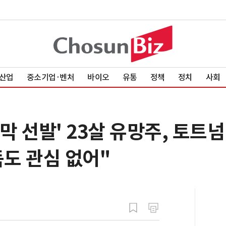
산업
중소기업·벤처
바이오
유통
정책
정치
사회
 선발' 23살 유망주, 토트넘
독도 관심 없어"