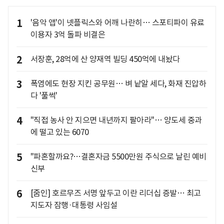
1
'음악 앱'이 넷플릭스와 어깨 나란히… 스포티파이 유료
이용자 3억 돌파 비결은
2
서장훈, 28억에 산 양재역 빌딩 450억에 내놨다
3
폭염에도 현장 지킨 공무원… 벼 낱알 세다, 화재 진압하
다 '풀썩'
4
"직접 농사 안 지으면 내년까지 팔아라"… 양도세 중과
에 떨고 있는 6070
5
"파혼할까요?…결혼자금 5500만원 주식으로 날린 예비
신부
6
[줌인] 호르무즈 서명 앞두고 이란 리더십 증발… 최고
지도자 잠행·대통령 사임설