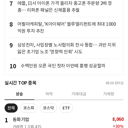
7
애플, 日서 아이폰 가격 올리자 중고폰 주문량 2배 껑
충… 리퍼폰 패널은 신제품용 추월
8
어펄마캐피탈, 'K아이웨어' 블루엘리펀트에 최대 1000
억원 투자 추진
9
삼성전자, 사업장별 노사협의회 전사 통합… 과반 지위
잃은 초기업 노조 '영향력 만회' 시도
10
수백만원 오른 국민 첫차 아반떼 흥행 성공할까
실시간 TOP 종목
08.08
장마감
상승
하락
거래대금
거래량
전체
코스피
코스닥
ETF
8,060
1
동화기업
+
30
%
거래량
1,338,415