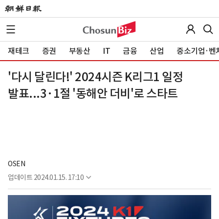
재테크
증권
부동산
IT
금융
산업
중소기업·벤
'다시 달린다!' 2024시즌 K리그1 일정
발표...3·1절 '동해안 더비'로 스타트
OSEN
업데이트
2024.01.15. 17:10