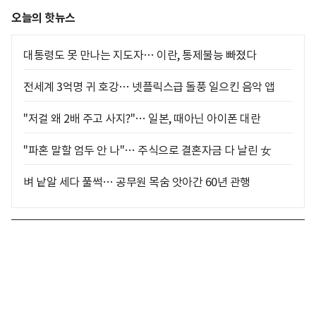
오늘의 핫뉴스
대통령도 못 만나는 지도자… 이란, 통제불능 빠졌다
전세계 3억명 귀 호강… 넷플릭스급 돌풍 일으킨 음악 앱
"저걸 왜 2배 주고 사지?"… 일본, 때아닌 아이폰 대란
"파혼 말할 엄두 안 나"… 주식으로 결혼자금 다 날린 女
벼 낱알 세다 풀썩… 공무원 목숨 앗아간 60년 관행