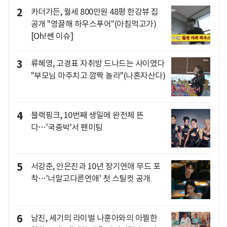
2
카더가든, 월세 800만원 48평 한강뷰 집
공개 "영끌해 하우스푸어"(아침먹고가)
[Oh!쎈 이슈]
3
류혜영, 고경표 자취방 드나드는 사이였다
"부모님 마주치고 깜짝 놀라"(나혼자산다)
4
블랙핑크, 10번째 생일에 완전체 뜬
다…'국중박'서 팬미팅
5
서강준, 안은진과 10년 장기연애 무드 포
착…'너말고다른연애' 첫 스틸컷 공개
6
남진, 세기의 라이벌 나훈아와의 아찔한