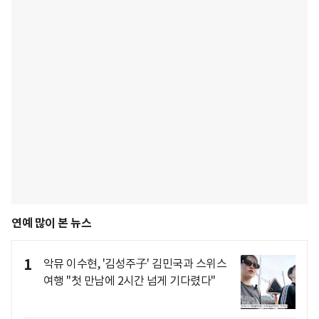
연예 많이 본 뉴스
1
악뮤 이수현, '김성주子' 김민국과 스위스
여행 "첫 만남에 2시간 넘게 기다렸다"