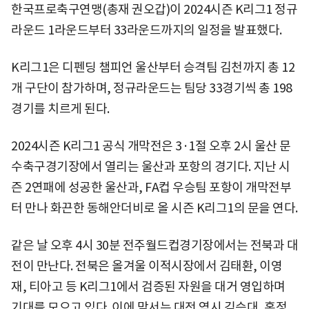
한국프로축구연맹(총재 권오갑)이 2024시즌 K리그1 정규
라운드 1라운드부터 33라운드까지의 일정을 발표했다.
K리그1은 디펜딩 챔피언 울산부터 승격팀 김천까지 총 12
개 구단이 참가하며, 정규라운드는 팀당 33경기씩 총 198
경기를 치르게 된다.
2024시즌 K리그1 공식 개막전은 3·1절 오후 2시 울산 문
수축구경기장에서 열리는 울산과 포항의 경기다. 지난 시
즌 2연패에 성공한 울산과, FA컵 우승팀 포항이 개막전부
터 만나 화끈한 동해안더비로 올 시즌 K리그1의 문을 연다.
같은 날 오후 4시 30분 전주월드컵경기장에서는 전북과 대
전이 만난다. 전북은 올겨울 이적시장에서 김태환, 이영
재, 티아고 등 K리그1에서 검증된 자원을 대거 영입하며
기대를 모으고 있다. 이에 맞서는 대전 역시 김승대, 홍정