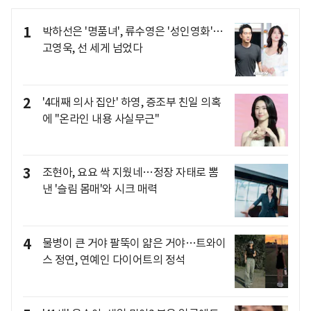
1
박하선은 '명품녀', 류수영은 '성인영화'…
고영욱, 선 세게 넘었다
2
'4대째 의사 집안' 하영, 증조부 친일 의혹
에 "온라인 내용 사실무근"
3
조현아, 요요 싹 지웠네…정장 자태로 뽐
낸 '슬림 몸매'와 시크 매력
4
물병이 큰 거야 팔뚝이 얇은 거야…트와이
스 정연, 연예인 다이어트의 정석