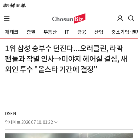
재테크
증권
부동산
IT
금융
산업
중소기업·벤
1위 삼성 승부수 던진다...오러클린, 라팍
팬들과 작별 인사→미야지 헤어질 결심, 새
외인 투수 "올스타 기간에 결정"
OSEN
업데이트
2026.07.10. 01:22