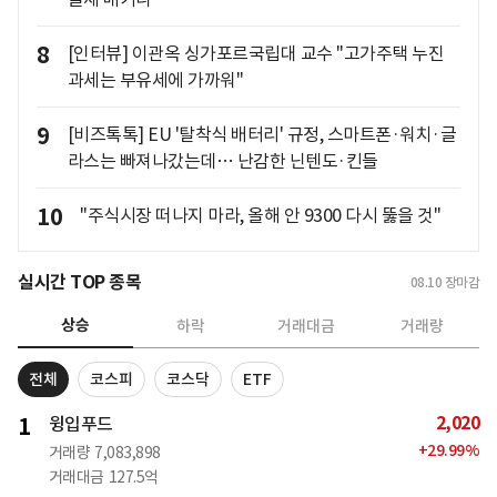
8
[인터뷰] 이관옥 싱가포르국립대 교수 "고가주택 누진
과세는 부유세에 가까워"
9
[비즈톡톡] EU '탈착식 배터리' 규정, 스마트폰·워치·글
라스는 빠져나갔는데… 난감한 닌텐도·킨들
10
"주식시장 떠나지 마라, 올해 안 9300 다시 뚫을 것"
실시간 TOP 종목
08.10
장마감
상승
하락
거래대금
거래량
전체
코스피
코스닥
ETF
2,020
1
윙입푸드
+
29.99
%
거래량
7,083,898
거래대금
127.5억