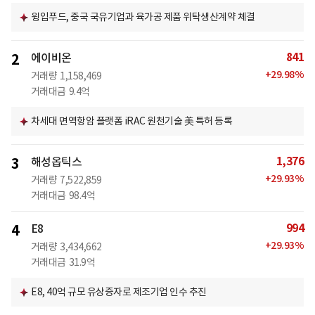
윙입푸드, 중국 국유기업과 육가공 제품 위탁생산계약 체결
841
2
에이비온
+
29.98
%
거래량
1,158,469
거래대금
9.4억
차세대 면역항암 플랫폼 iRAC 원천기술 美 특허 등록
1,376
3
해성옵틱스
+
29.93
%
거래량
7,522,859
거래대금
98.4억
994
4
E8
+
29.93
%
거래량
3,434,662
거래대금
31.9억
E8, 40억 규모 유상증자로 제조기업 인수 추진