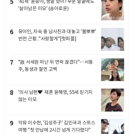
5
'41세' 윤승아, 생얼 맞아? 부운 얼굴에도
'살아남은 미모' (승아로운)
6
유아인, 자숙 중 남사친과 대놓고 '볼뽀뽀'
반전 근황.."사랑할게"[핫피플]
7
"故 서세원 떠난 뒤 연락 끊겼다"…서동
주, 동생과 절연 고백
8
'의사 남편♥' 재혼 윤해영, 55세 믿기지
않는 미모
9
악뮤 이수현, '김성주子' 김민국과 스위스
여행 "첫 만남에 2시간 넘게 기다렸다"