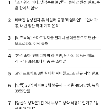
1
"뜨거워진 바다, 냉각수로 불안"… 동해안 원전 벨트, 수
온 한계치 임박
2
바빠진 삼성전자 美 테일러 공장 '타임라인'…"연내 가
동, 내년 양산 확대 계획 윤곽"
3
[비즈톡톡] 스마트워치를 펼치니 폴더블폰으로 변신…
모토로라의 이색 특허
4
'본격 출하' 엔비디아 베라 루빈, 원가의 62%는 메모
리… "HBM4보다 비중 큰 소캠2"
5
코인 프로젝트 3번 실패한 싸이월드, 또 신규 사업 발표
6
[단독] 23억 아파트 3채 보유세… 서울 4854만원, 뉴욕
3959만원
7
[당신의 생각은] 집 2채 부부도 청약 허용? 1인가구 "싱
글세 매기나"