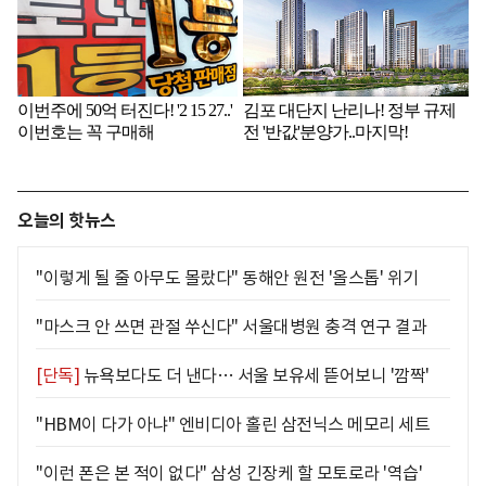
오늘의 핫뉴스
"이렇게 될 줄 아무도 몰랐다" 동해안 원전 '올스톱' 위기
"마스크 안 쓰면 관절 쑤신다" 서울대병원 충격 연구 결과
[단독]
뉴욕보다도 더 낸다… 서울 보유세 뜯어보니 '깜짝'
"HBM이 다가 아냐" 엔비디아 홀린 삼전닉스 메모리 세트
"이런 폰은 본 적이 없다" 삼성 긴장케 할 모토로라 '역습'